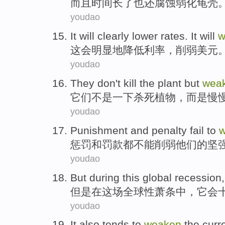
而且
时间长
了
也
还
腐蚀
弱化
龟壳
youdao
It
will
clearly
lower
rates
. It will
w
这会
明显地
降低
利率
，
削弱
美元
youdao
They
don't
kill
the
plant
but
wea
它们
不是
一下杀死
植物
，
而是
慢
youdao
Punishment
and
penalty
fail to
惩罚
和
罚款
都
不能
削弱他们
的
坚
youdao
But
during
this
global
recession
但是
在
这场
全球性
萧条中
，
它
会
youdao
It
also tends to
weaken
the
curr