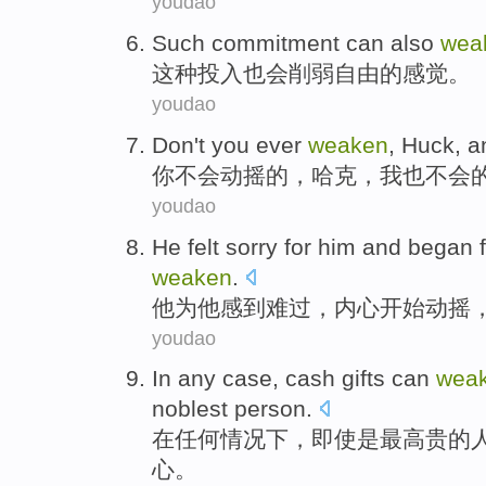
youdao
S
uch commitment can also
wea
这
种投入也会削弱自由的感觉。
youdao
Don
't
you
ever
weaken
,
Huck
, 
你
不会
动摇
的，
哈克
，
我
也
不会
youdao
He
felt
sorry
for
him
and
began f
weaken
.
他
为
他
感到
难过
，内心
开始
动摇
youdao
In
any
case
,
cash
gifts
can
wea
noblest
person
.
在
任何
情况下
，
即使是
最
高贵
的
心
。