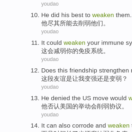
youdao
He
did his best
to
weaken
them
.
他
尽
其所
能去
削弱
他们
。
youdao
It could
weaken
your
immune
s
这会
减弱
你
的
免疫
系统。
youdao
Does
this
friendship
strengthen
这
段友谊是
让
我
变强
还是
变
弱
？
youdao
He
denied
the
US
move
would
他
否认
美国
的
举动
会
削弱
协议
。
youdao
It can also
corrode
and
weaken