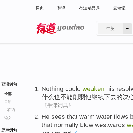
词典
翻译
有道精品课
云笔记
中英
有道 - 网易旗下搜索
双语例句
Nothing
could
weaken
his
resol
全部
什么也
不能
削弱
他
继续
下去的
决
口语
《牛津词典》
书面语
He
sees that
warm
water
flows
论文
that
normally
blow
westwards
w
原声例句