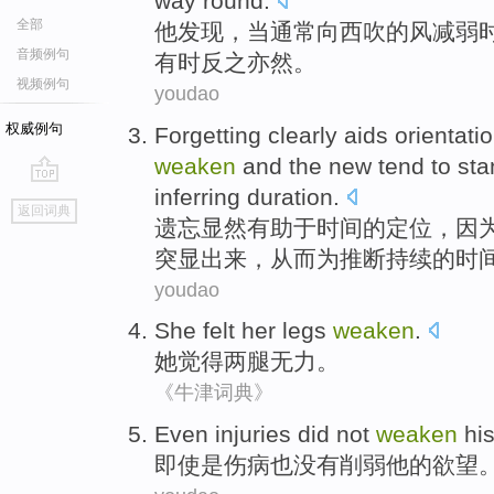
way round.
全部
他
发现
，
当
通常
向
西
吹
的
风
减弱
音频例句
有时
反之亦然。
视频例句
youdao
权威例句
Forgetting
clearly
aids
orientati
weaken
and the
new
tend
to st
inferring
duration
.
go
返回词典
top
遗忘
显然
有助于
时间
的
定位
，
因
突显
出来
，从而
为
推断
持续
的时
youdao
She
felt
her legs
weaken
.
她
觉得
两
腿
无力
。
《牛津词典》
E
ven injuries did not
weaken
his
即
使是伤病也没有削弱他的欲望