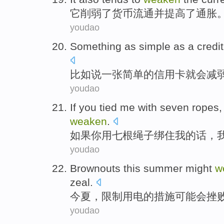
它
削弱
了
货币流通
并
提高
了
通胀
youdao
Something
as
simple
as a
credi
比如说
一张
简单
的
信用卡
就
会
减
youdao
If
you
tied
me
with
seven
ropes
weaken
.
如果
你
用
七
根绳子
绑住
我
的话
，
youdao
Brownouts
this summer
might
w
zeal
.
今夏
，限制用电的措施
可能
会挫
youdao