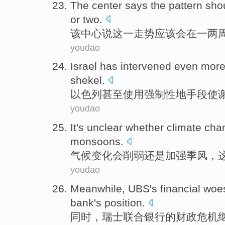
The
center
says
the
pattern
sho
or
two
.
该
中心
说
这
一
走势
应该
会
在
一
两
youdao
Israel
has intervened
even
mor
shekel
.
以色列
甚至
使用
强制性
地手段
使
youdao
It
's unclear
whether
climate
cha
monsoons
.
气候
变化
会
削弱
还是
加强
季风，
youdao
Meanwhile
,
UBS
's
financial
woe
bank's
position
.
同时
，
瑞士联合银行
的
财政
危机