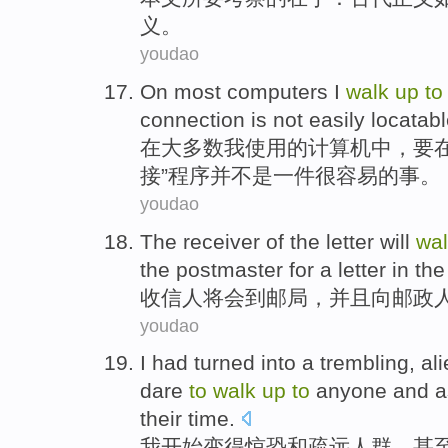
义。
youdao
On
most
computers
I
walk
up
to
connection
is not
easily
locatab
在
大多数
我
使用
的
计算机
中，
要
接
”程序
并
不是一
件很容易
的事。
youdao
The
receiver
of the letter
will
wa
the
postmaster
for a
letter
in the
收信人
将会
到
邮局
，
并且
向
邮政
youdao
I
had turned
into
a trembling
,
al
dare
to
walk
up
to
anyone and
a
their
time
.
我
开始
变得
惊恐
和
疏远
人群，甚