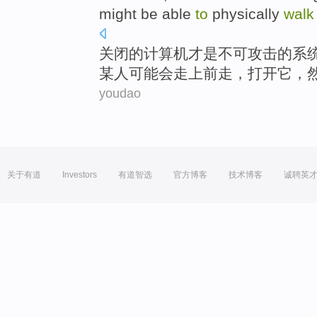
might
be able
to
physically
walk
关闭
的
计算机
才是不可攻击的
系
某人
可能
会
走上前走
，
打开
它
，
youdao
关于有道
Investors
有道智选
官方博客
技术博客
诚聘英