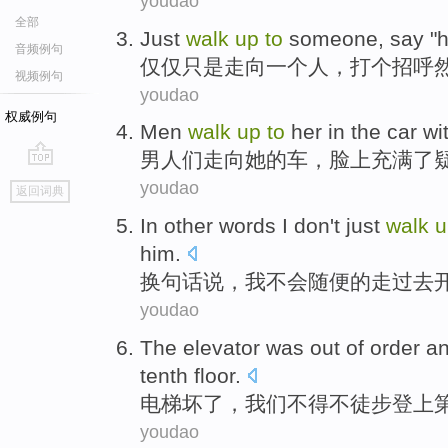
youdao
全部
Just
walk
up
to
someone
, say "
h
音频例句
仅仅只是
走向
一个人
，
打个招呼
视频例句
youdao
权威例句
Men
walk
up
to
her
in the
car
wi
男人们
走向
她
的
车
，脸上
充满
了
go
youdao
返回词典
top
In
other words
I
don't
just
walk
him
.
换
句
话说，
我
不会
随便
的走过去
youdao
The elevator
was out of
order a
tenth
floor
.
电梯
坏
了
，
我们
不得不
徒步
登上
youdao