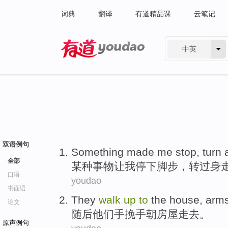
词典
翻译
有道精品课
云笔记
中英
有道 - 网易旗下搜索
双语例句
S
omething made me stop, turn
全部
某
种事物让我停下脚步，转过身
口语
youdao
书面语
They
walk
up
to
the
house
,
arm
论文
随后
他们
手挽手
朝
房屋
走去。
原声例句