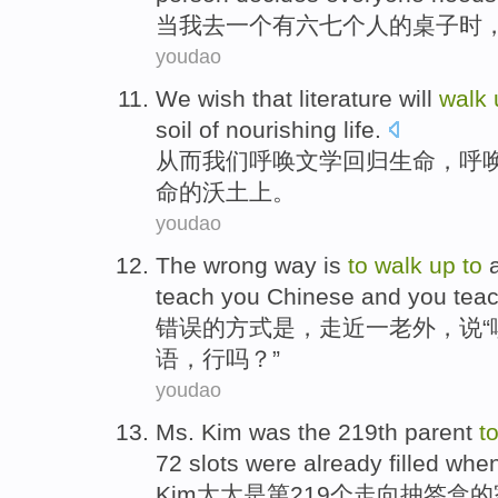
当
我
去
一
个
有六七
个人
的
桌子
时
youdao
We
wish that
literature
will
walk
soil
of
nourishing
life.
从而
我们
呼唤
文学
回归
生命
，呼
命
的
沃土
上。
youdao
The
wrong
way
is
to
walk
up
to
teach
you
Chinese
and
you
tea
错误
的
方式
是
，
走近
一
老外
，
说
“
语
，行吗？”
youdao
Ms. Kim
was
the
219th
parent
t
72
slots
were
already
filled whe
Kim
太太
是
第219个走向抽签
盒
的