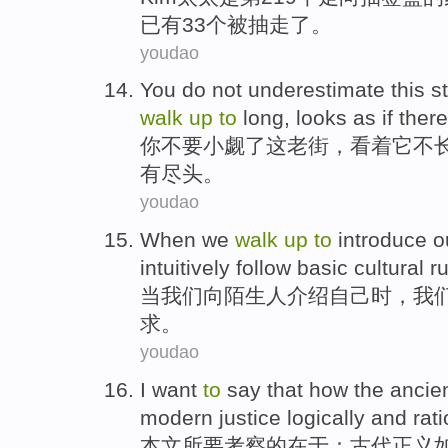
已有
33
个
被
抽走了。
youdao
You
do
not
underestimate
this
s
walk
up
to
long,
looks
as if
there
你
不要
小觑了
这
老街
，
看着
它
不
有
尽头
。
youdao
When
we
walk
up
to
introduce
o
intuitively
follow
basic
cultural r
当
我们
向
陌生人
介绍
自己
时，我
求
。
youdao
I want
to
say
that how
the ancie
modern
justice
logically
and rati
本文
所
要
考察的
在于
：
古代
正义