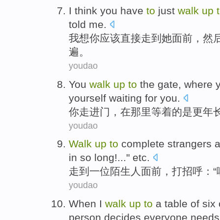
I
think you
have
to
just
walk
up
told
me
.
我
想你
应该
直接
走
到
她
面前，
然
遍。
youdao
You
walk
up
to
the gate
,
where
y
yourself
waiting
for you.
你
走
进门
，在
那里
等
着
的
是更
年
youdao
Walk
up
to
complete strangers
a
in so long!..." etc.
走
到
一位
陌生人
面前，打招呼：“
youdao
When
I
walk
up
to
a
table
of
six
person
decides
everyone
need