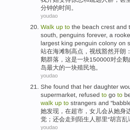
分钟
的时间。
youdao
Walk
up
to
the beach
crest
and 
south
,
penguins
forever,
a
rooke
largest
king
penguin
colony
on
s
站
在
海滩
制高点
，
视线
豁然开朗
鹅
群落
，这是
一
块150000
对
企鹅
岛
最大
的一块殖民地。
youdao
She
found
that
her daughter
wou
supermarket
,
refused
to
go
to
b
walk
up
to
strangers
and "
babbl
她
发现
，
在
超市
，
女儿
会
从
她
身
觉
；还会
走
到
陌生人
那里“胡言乱
youdao