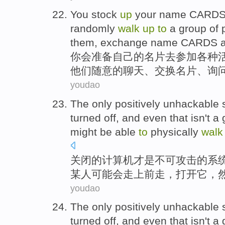
You
stock
up
your
name
CARD
randomly
walk
up
to
a group
of
p
them
,
exchange
name CARDS 
你
会准备
自己
的
名片
去
参加
各种
他们
随意的
聊天
、
交换
名片、
询
youdao
The only positively unhackable
turned
off, and
even
that isn
't
a
might
be able
to
physically
walk
关闭
的
计算机
才是不可攻击的
系
某人
可能
会
走上前走
，
打开
它
，
youdao
The only positively unhackable
turned
off, and
even
that isn
't
a