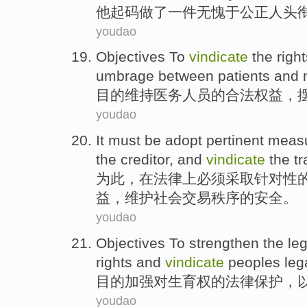
他
起码
做了
一件
无愧于
公正
人
头
youdao
Objectives
To
vindicate
the
righ
umbrage
between patients and
目的
维持
医务
人员
的
合法权益
，
youdao
It
must be
adopt
pertinent
meas
the
creditor
, and
vindicate
the
t
为此，在
法律
上
必须
采取
针对性
益
，
维护
社会
交易
秩序
的
安全。
youdao
Objectives To
strengthen
the
leg
rights
and
vindicate
peoples
leg
目的
加强
对
生育
权
的
法律
保护
，
youdao