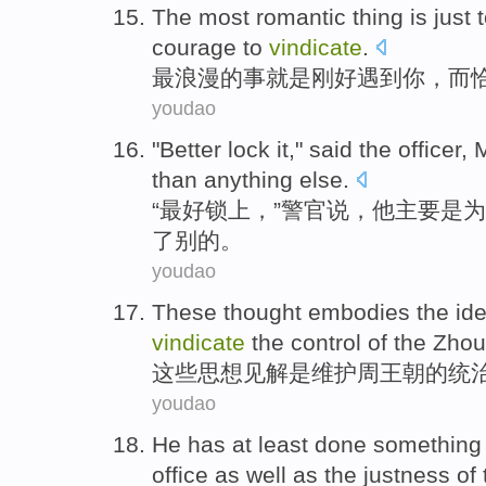
The most
romantic
thing
is
just 
courage to
vindicate
.
最
浪漫
的事
就是
刚好
遇到
你
，
而
youdao
"
Better
lock it
,"
said
the
officer
, 
than
anything else
.
“
最好
锁
上，”
警官
说
，
他
主要是为
了
别的。
youdao
These
thought
embodies
the
id
vindicate
the control of the
Zhou
这些
思想
见解
是
维护
周
王朝
的
统
youdao
He
has at least
done
something
office as well as the
justness
of 