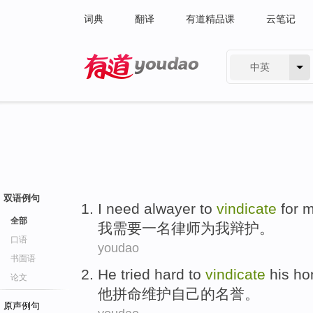
词典
翻译
有道精品课
云笔记
中英
有道 - 网易旗下搜索
双语例句
I
need
alwayer
to
vindicate
for
m
全部
我
需要
一名律师
为
我
辩护
。
口语
youdao
书面语
He
tried hard to
vindicate
his
ho
论文
他
拼命
维护
自己
的
名誉
。
原声例句