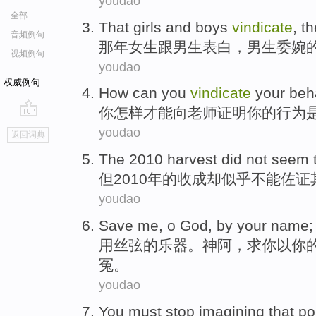
youdao
全部
That
girls
and
boys
vindicate
, t
音频例句
那年
女生
跟
男生
表白
，男生委婉
视频例句
youdao
权威例句
How
can
you
vindicate
your
beh
你
怎样
才能
向
老师
证明
你
的
行为
go
youdao
返回词典
top
The
2010
harvest
did not
seem 
但
2010年的
收成
却
似乎
不能佐证
youdao
Save
me
,
o
God
,
by
your
name
用丝弦的乐器。
神
阿
，求
你
以
你
冤
。
youdao
You
must stop
imagining that
po