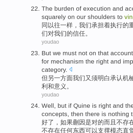
The
burden
of
execution
and
ac
squarely on
our
shoulders to
vin
同以往
一样
，
我们
承担着
执行
的
们
对
我们
的信任。
youdao
But
we
must
not on that account
for mechanism the
right
and
imp
category
.
但
另一方面
我们
又
须
明白承认机
利
和
意义
。
youdao
Well
,
but if
Quine
is
right
and
th
concepts
,
then
there is
nothing
好了
，
如果
蒯因
是
对
的
而且
不
存
不存在
任何东西
可以
支撑
模态
直