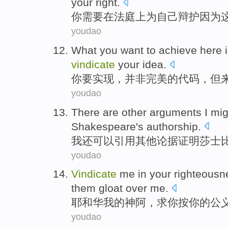
your
right
.
你
需要
在
法庭
上
为
自己
辩护
因为
youdao
What
you
want to
achieve
here 
vindicate
your
idea
.
你
要
实现
，
并非
完美的
代码
，
但
youdao
There are
other
arguments
I
mig
Shakespeare's
authorship
.
我
还
可以
引用
其他
论据
证明
莎士
youdao
Vindicate
me
in
your
righteousn
them
gloat over
me.
耶和华
我
的
神
阿
，求
你
按
你的公
youdao