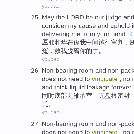
youdao
May
the LORD
be
our
judge
an
consider
my
cause
and
uphold i
delivering
me
from
your
hand
.
愿
耶和华
在
你
我
中间施行审判
，
冤
，
救
我
脱离
你的
手
。
youdao
Non-bearing
room
and
non-pack
does not
need
to
vindicate
,
no
n
and
thick
liquid
leakage
forever
.
同时
底部
无
轴承
室
、无
盘根
密封
忧
。
youdao
Non-bearing
room
and
non-pack
does not
need
to
vindicate
,
no
n