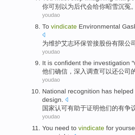
你
可
别
以为
后代
会
给你
昭雪
沉冤
youdao
To
vindicate
Environmental
Gas
为
维护
艾志环保
管接
股份
有限公
youdao
It
is confident
the
investigation "
他们
确信
，深入调查
可以
还公司
youdao
National
recognition has
helped 
design
.
国家
认可
有助于
证明
他们的
有争
youdao
You
need to
vindicate
for
yourse