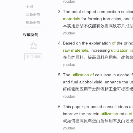
youdao
全部
The petal-shaped
composition secti
音频例句
materials
for
forming
iron
chips
,
and
i
视频例句
本
实用新型不仅
能
有效
提高
铁
芯片
成
youdao
权威例句
Based
on
the
explanation
of
the
princ
raw
materials
,
increasing
utilization
r
go
返回词典
在
节约
原料
、
提高
原料
利用率
、
改善
top
youdao
The
utilization
of
cellulase
in
alcohol
and
fuel
alcohol
yield
, enhance the 
纤维素
酶应用于
发酵
酒精
工业
可
提高
youdao
This paper proposed
consult
ideas
a
improve the
protein
utilization
ratio
o
就
如何
提高
原料
蛋白质
利用率
及白坯
youdao