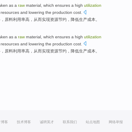
taken
as a
raw
material, which ensures a
high
utilization
resources
and
lowering
the
production
cost
.
料
，原料
利用率
高
，
从而
实现
资源
节约
，
降低
生产
成本。
taken
as a
raw
material, which ensures a
high
utilization
resources
and
lowering
the
production
cost
.
料
，原料
利用率
高
，
从而
实现
资源
节约
，
降低
生产
成本。
方博客
技术博客
诚聘英才
联系我们
站点地图
网络举报