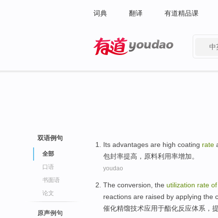
词典
翻译
有道精品课
中
有道 - 网易旗下搜索
双语例句
Its advantages are high
coating
rate
全部
包封
率
提高，
原料
利用率
增加。
口语
youdao
书面语
The
conversion
, the
utilization
rate
o
论文
reactions
are
raised
by
applying
the
c
催化
精馏技术
应用于
酯化
反应
体系，
原声例句