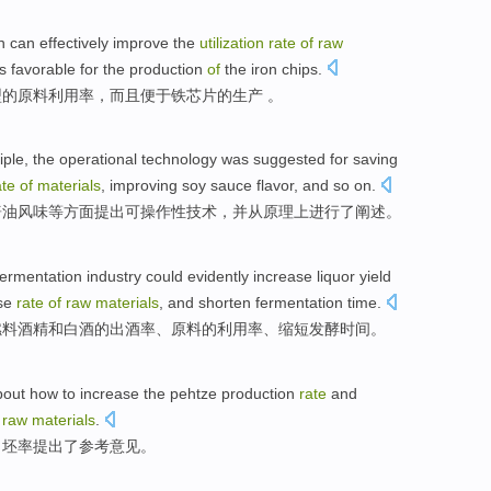
on
can
effectively
improve
the
utilization
rate
of
raw
s favorable for the
production
of
the iron chips.
型
的
原料
利用率
，
而且
便于铁芯片的
生产
。
iple
, the
operational
technology
was
suggested
for saving
ate
of
materials
,
improving
soy sauce
flavor
,
and
so on.
酱油
风味等
方面
提出
可操作性
技术
，
并
从
原理
上
进行
了
阐述
。
fermentation
industry
could
evidently increase liquor yield
use
rate
of
raw
materials
, and
shorten
fermentation
time
.
燃料
酒精
和
白酒
的
出酒
率
、
原料
的利用率、缩短发酵时间。
bout
how to
increase
the pehtze
production
rate
and
f
raw
materials
.
出
坯
率
提出
了
参考
意见
。