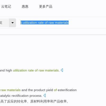
云笔记
惠惠
更多产品
英
and
high
utilization
rate
of
raw
materials
.
f
raw
materials
and
the
product
yield
of
esterification
atalytic
rectification process
.
提高了
反应
的
转化率
、
原材料
利用率
和
产品
收率
。