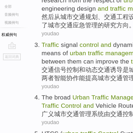
research
from
the
respect
of
ur
全部
engineering
design
and
traffic
m
音频例句
然后
从
城市
交通
规划
、
交通
工程
视频例句
了城市交通
应急
管理
的
研究方向
youdao
权威例句
Traffic
signal
control
and
dynam
means
of
urban
traffic
managem
go
返回词典
top
between them
can
improve
the
交通
信号
控制
和
动态
交通
诱导
是
两者
智能
协作
能
提高
城市交通管
youdao
The broad
Urban
Traffic
Manag
Traffic
Control
and
Vehicle
Rout
广义
城市
交通
管理
系统
由
交通
控
youdao