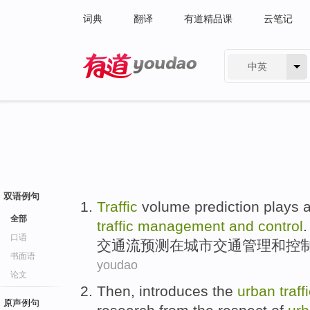
词典
翻译
有道精品课
云笔记
中英
有道 - 网易旗下搜索
双语例句
Traffic
volume
prediction
plays
全部
traffic
management
and
control
.
口语
交通
流
预测
在
城市
交通
管理
和
控
书面语
youdao
论文
Then
,
introduces
the
urban
traff
原声例句