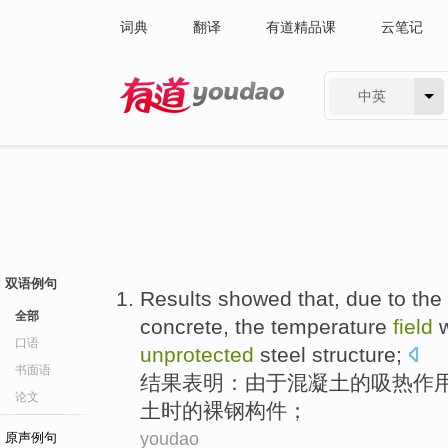
词典
翻译
有道精品课
云笔记
中英
有道 - 网易旗下搜索
双语例句
Results
showed that
,
due
to
the
全部
concrete
, the
temperature
field
口语
unprotected
steel
structure
;
书面语
结果
表明
：
由于
混凝土
的
吸热
作
论文
土时
的
裸
钢
构件；
youdao
原声例句