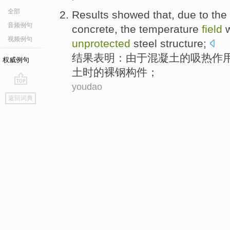
全部
Results
showed that
,
due
to
the
音频例句
concrete
, the
temperature
field
视频例句
unprotected
steel
structure
;
结果
表明
：
由于
混凝土
的
吸热
作
权威例句
土时
的
裸
钢
构件；
youdao
go
返回词典
top