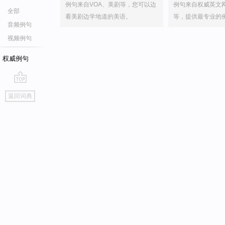
例句来自VOA、美剧等，您可以边
例句来自权威英文
全部
看美剧边学地道的美语。
等，提供最专业的
音频例句
视频例句
权威例句
go
返回词典
top