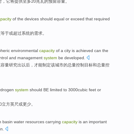
时，
它
将
提供
至多
20
兆瓦
的
预留
容量。
pacity
of
the
devices
should
equal
or
exceed
that
required
该
等于
或
超过
系统
的
需求
。
heric
environmental
capacity
of
a
city
is achieved can
the
ntrol
and management
system
be
developed
.
境
容量
研究出以后，才能制定
该
城市的
总量
控制
目标
和
总量
控
ydrogen
system
should BE
limited
to
3000
cubic
feet
or
0
立方
英尺
或
更少
。
n
basin
water
resources
carrying
capacity
is
an important
in.