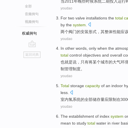
当
2011年
晚些时候
系统
二
期
投入
运行
全部
youdao
音频例句
For
two
valve
installations
the
total
ca
视频例句
by the
system
.
两个
阀门
的
安装形式
，其
整体
性能
应
权威例句
youdao
In other
words,
only
when the
atmosp
go
返回词典
total
control
objectives
and
overall
co
top
也
就是说，
只有
将某个
城市
的
大气
环
制
管理
制度
。
youdao
Total
storage
capacity
of
an
indoor
h
less
.
室内
氢
系统
的
全部
储存量
应
限制
在
300
youdao
The
establishment
of
index
system
o
mean
to
study
total
water in river bas