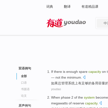
词典
翻译
有道精品课
中
有道 - 网易旗下搜索
双语例句
If
there is
enough
spare
capacity
on
全部
—
not
the
minimum
.
口语
如果
总
管理
系统
上
有
足够
的
备用
容量
书面语
youdao
论文
When
phase
2
of the
system
becomes
megawatts
of
reserve
capacity
.
原声例句