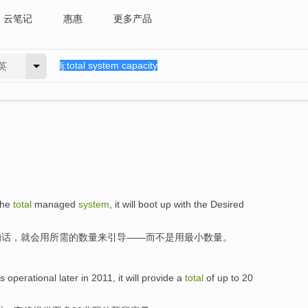
云笔记
惠惠
更多产品
英
the
total
managed
system
,
it
will
boot up
with
the Desired
的话，
就
会
用
所需
的数量来
引导
——
而不是
用最小数量
。
 operational
later
in 2011,
it
will
provide
a
total
of
up
to
20