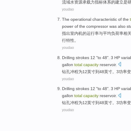
流域
水资源
承载力
指标
体系
的
建立
是
youdao
The
operational
characteristic
of the
power
of the
compressor
was also
st
指出室内机
的
运行率
与
平均负荷率相
行
特性
。
youdao
Drilling
strokes
12
"
to
48
".
3
HP
varia
gallon
total
capacity
reservoir.
钻孔
冲程为
12
英寸
到
48
英寸。
3
功率
变
youdao
Drilling
strokes
12
"
to
48
".
3
HP
varia
gallon
total
capacity
reservoir.
钻孔
冲程为
12
英寸
到
48
英寸。
3
功率
变
youdao