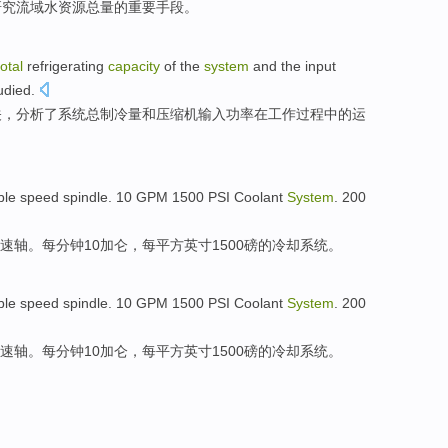
研究
流域
水资源
总量
的
重要
手段
。
total
refrigerating
capacity
of the
system
and
the
input
udied
.
关，
分析
了
系统
总
制冷量
和
压缩机
输入
功率
在
工作
过程中的运
ble
speed
spindle
.
10
GPM 1500
PSI
Coolant
System
. 200
速
轴
。每分钟
10
加仑
，每平方英寸1500
磅
的
冷却
系统
。
ble
speed
spindle
.
10
GPM 1500
PSI
Coolant
System
. 200
速
轴
。每分钟
10
加仑
，每平方英寸1500
磅
的
冷却
系统
。