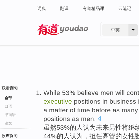
词典
翻译
有道精品课
云笔记
中英
有道 - 网易旗下搜索
双语例句
While
53%
believe
men
will
cont
全部
executive
positions
in business 
口语
a
matter
of
time
before
as
many
书面语
positions
as
men.
论文
虽然
53%
的
人
认为
未来
男性
将
继
44%的人
认为
，担任高管的
女性
原声例句