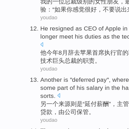
我
的
一位
总裁
级别的
女性
朋友
，
验
：“
如果
你
感觉
很好
，不要说出
youdao
He
resigned
as
CEO
of
Apple
in
longer
meet his
duties
as
the
te
他
今年
8月
辞去
苹果
首席执行官
的
技术
巨头
总裁的职责。
youdao
Another
is
"
deferred
pay
", wher
some part
of his
salary
in the ha
sorts
.
另一个
来源则
是
“
延付
薪酬
”，
主管
贷款
，由
公司
保管
。
youdao