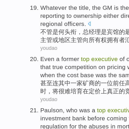
Whatever
the
title
,
the GM
is
the
reporting
to
ownership
either
dir
regional
officers.
不管是
何
头衔
，
总经理
是
宾馆
的
主管或地区主管
向
所有权
拥有者
youdao
Even
a
former
top
executive
of 
that
true
competition
on
pricing
when
the
cost
base
was the sa
甚至连
其中
一家矿商
的
一
位前任
时，
将
很难
培育
在
定价
上
真正
的
youdao
Paulson
, who was a
top
executi
investment
bank
before
coming 
regulation
for the abuses in
mor