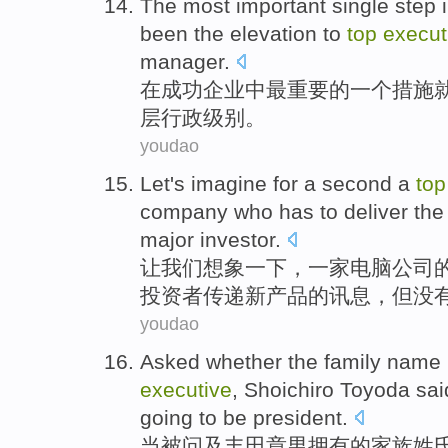
The
most
important
single
step
been
the
elevation
to
top
execut
manager
.
在
成功
企业
中
最
重要
的
一个
措施
层
行政级别
。
youdao
Let
's
imagine
for a second a
to
company
who
has
to
deliver
th
major
investor
.
让
我们
想象一下
，一家
电脑
公司
投资者
传递
新
产品
的
讯息
，但没
youdao
Asked
whether
the
family
name
executive
,
Shoichiro
Toyoda
sai
going
to be president
.
当被问及
丰田
章男拥有
的
家族
姓