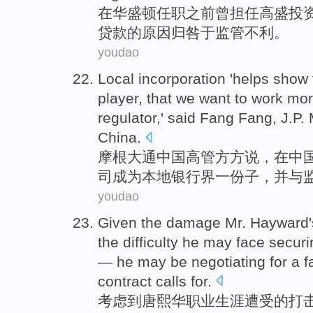
在
华盛顿
任职
之前
曾担任
高盛
投
贷款
的
原因
归咎于
监管
不利。
youdao
Local
incorporation
'
helps
show
player
, that we want to
work
mor
regulator
,'
said
Fang Fang, J.P.
China
.
摩根
大通
中国高管
方方
说
，
在
中
司
成为
本地银行界
一份子
，并
与
youdao
Given
the damage Mr.
Hayward
the
difficulty
he
may
face
securi
—
he
may
be negotiating
for
a
f
contract
calls for.
考虑
到
唐熙华
职业生涯
遭受
的
打