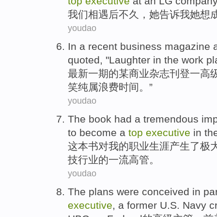
top
executive
at
an
LG
company
我们
相遇
后
不久
，
她
告诉
我
她
想
youdao
In a
recent
business
magazine
a
quoted, "
Laughter
in
the
work
pl
最新一
期的某
商业
杂志
刊登
一
高
笑
纯属浪费
时间
。”
youdao
The book
had
a
tremendous
imp
to
become a
top
executive
in th
这本
书
对
我
的
职业生涯
产生了
极
技行业的
一流
高管
。
youdao
The
plans
were conceived
in pa
executive
, a
former
U.S.
Navy
c