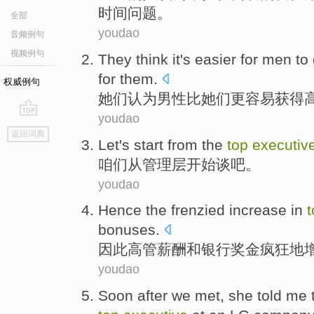
时间
问题
。
全部
youdao
音频例句
视频例句
They
think it
's easier
for
men
to
for
them
.
权威例句
她们
认为
男性
比
她们
更
容易
获得
youdao
go
返回词典
top
Let
's
start
from
the
top
executiv
咱们
从
管理层
开始
谈吧
。
youdao
Hence
the
frenzied
increase
in
bonuses
.
因此
高管
薪酬
和
银行
奖金
疯狂地
youdao
Soon
after
we
met
,
she
told
me