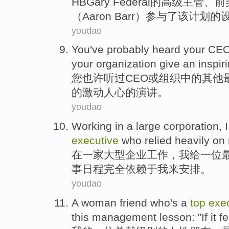
HBGary
Federal
的
高级
主管
、
前
（Aaron Barr）
参与
了
该
计划
的
youdao
You
've
probably
heard
your
CE
your
organization
give
an inspir
您
也许
听过
CEO
或
组织
中的
其他
的
激动
人心的
演讲
。
youdao
Working
in
a
large
corporation
,
I
executive
who
relied heavily
on
在
一家
大型
企业
工作
，
我
给
一位
事日程完全
依赖
于
我
来
安排
。
youdao
A
woman
friend
who
's a
top
exe
this
management
lesson
: "
If
it
fe