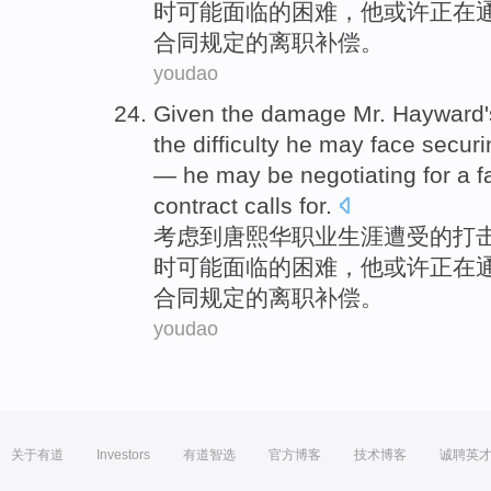
时
可能
面临
的
困难
，他
或许
正在
合同规定的离职补偿。
youdao
Given
the damage Mr.
Hayward
the
difficulty
he
may
face
securi
—
he
may
be negotiating
for
a
f
contract
calls for.
考虑
到
唐熙华
职业生涯
遭受
的
打
时
可能
面临
的
困难
，他
或许
正在
合同规定的离职补偿。
youdao
关于有道
Investors
有道智选
官方博客
技术博客
诚聘英