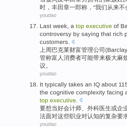
时，
丰田章一郎
称
，“
我们
从来不
youdao
Last week
,
a
top
executive
of
Ba
controversy
by
saying that
rich 
customers
.
上周
巴克莱
财富
管理公司(Barclays
管
称
富人
消费者
可能
带来极大
麻
议
。
youdao
It typically
takes
an
IQ about
11
the
cognitive
complexity
facing
top
executive
.
要想当好
会计师
、
外科
医生
或
企
法
面对
这些
职业对
认知
的
复杂要
youdao