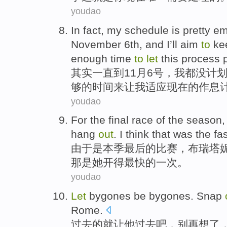
youdao
In
fact
,
my
schedule
is pretty e
November
6th
, and
I
’ll
aim
to
ke
enough
time
to
let
this process 
其实
一直
到
11月
6
号，
我
都
没
计
够的
时间
来
让
我
适应
现在的作息
youdao
For
the final
race
of
the
season
hang
out
.
I
think
that
was
the
fa
由于
是
本季
最后
的
比赛
，
布瑞塔
那
是
她
开得
最快
的
一次。
youdao
Let
bygones be bygones
. Snap
Rome
.
过去
的就让他过去吧，别再想
了