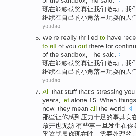
of
the sandbox, "he said."
现在
能够获奖真
让
我们
激动
，
我
继续
在
自己
的
小角落里
玩耍
的人
youdao
We
're
really thrilled
to
have rec
to
all
of
you
out
there for
contin
of
the sandbox, '' he said.
现在
能够获奖真
让
我们
激动
，
我
继续
在
自己
的
小角落里
玩耍
的人
youdao
All
that stuff
that’s
stressing
you
years
,
let
alone
15
.
When
thing
now, they mean
all
the world.
那些
让
你
感到
压力
十足的
事其实
放开
也
无妨
有些
事
一旦
发生
在你
乎这就是你现在唯一需要处理的