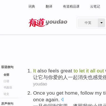
词典
翻译
有道精品课
云笔记
中英
有道 - 网易旗下搜索
双语例句
It
also
feels
great
to
let
it
all
out
全部
让
它
与
你
爱
的
人
一起
消失
也
感觉
口语
youdao
书面语
Once
you
get home
,
follow
my
t
论文
once
again
.
原声例句