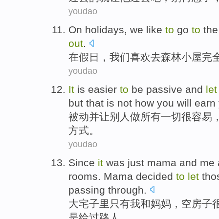
youdao
On
holidays
,
we
like
to
go
to
the
out
.
在
假日
，
我们
喜欢
去
森林
小屋
完
youdao
It
is easier
to
be
passive
and
let
but
that
is not
how
you
will earn
被动
并
让
别人
做
所有一切
很
容易
方式
。
youdao
Since
it
was
just
mama
and
me
rooms
. Mama
decided
to
let
tho
passing through
.
大宅子里
只有
我
和
妈妈
，
空
房子
是
给
过路人
。