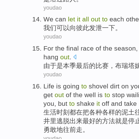
youdao
We
can
let
it
all
out
to
each othe
我们
可以
向
彼此
发泄
一下。
youdao
For
the final
race
of the
season
hang
out
.
由于
是
本季
最后
的
比赛
，
布瑞塔
youdao
Life
is
going
to
shovel
dirt
on
yo
get
out
of
the
well
is
to
stop
wail
you, but
to
shake
it
off and
take 
生活
时刻
都
在
把各种各样
的
泥土
井
里
逃脱
出来
最好的方法
就是
停
勇敢地往前走。
youdao