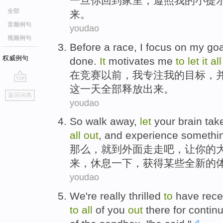
一旦
你
回到
家里，
遵照
我
的
小提
全部
来
。
音频例句
youdao
视频例句
Before
a
race
,
I
focus on
my
goa
权威例句
done
.
It
motivates
me
to
let
it
all
在
竞赛
以前
，
我
专注
我
的
目标
，
这
一天
全部
释放出来
。
go
返回词典
top
youdao
So
walk
away,
let
your
brain
tak
all
out
, and
experience
somethi
那么，
就到外面走走
吧，
让
你
的
来
，
休息一下
，获得
某些
全新的
youdao
We
're
really thrilled
to
have rec
to
all
of
you
out
there for
contin