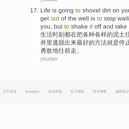
Life
is
going
to
shovel
dirt
on
yo
get
out
of
the
well
is
to
stop
wail
you, but
to
shake
it
off and
take 
生活
时刻
都
在
把各种各样
的
泥土
井
里
逃脱
出来
最好的方法
就是
停
勇敢地往前走。
youdao
关于有道
Investors
有道智选
官方博客
技术博客
诚聘英