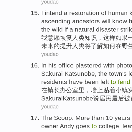
youdao
I
intend
a
restoration
of
human
ascending
ancestors
will
know
the
wild
if
a
natural
disaster stri
我
意愿
恢复
人类
知识
，
这样
如果
未来
的
提升
人类
将
了解
如何
在
野
youdao
In
his
office
plastered
with
phot
Sakurai
Katsunobe
, the
town's
l
residents
have
been
left
to
fend
在
镇长
办公室里
，
墙上贴
着
小镇
Sakurai
Katsunobe
说
居民最后被
youdao
The Scoop
: More than
10
years
owner
Andy goes
to
college
,
lea