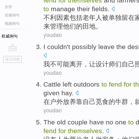
fend
for
themselves
and
farmer
全部
to
manage
their
fields
.
音频例句
不利
因素
包括
老年人
被
单独留在
视频例句
来
管理
他们
的田地。
youdao
权威例句
I
couldn't
possibly
leave
the des
go
返回词典
top
我
不
可能
离开
，让
设计师
们自己
youdao
Cattle
left
outdoors
to
fend
for
t
given
hay
.
在户外
放养靠
自己
觅食
的
牛群
，
youdao
The old
couple
have no
one
to
d
fend
for
themselves
.