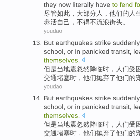
they
now
literally
have
to
fend
f
尽管
如此，
大部分人
，
他们
的
人
养活
自己
，
不得不
流浪
街头
。
youdao
But
earthquakes
strike suddenl
school
,
or
in
panicked
transit
, l
themselves
.
但是
当地震
忽然
降临
时，人们受
交通
堵塞时，他们抛弃了
他们
的
youdao
But
earthquakes
strike
suddenly
school
,
or
in
panicked
transit
, l
themselves
.
但是
当地震
忽然
降临时
，
人们
受
交通
堵塞时，他们抛弃了他们的