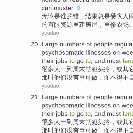
can
muster
.
无论是
谁的
错
，
结果
总是
受灾
人
的
有限
资源
重建
房屋
，重修
农场
youdao
Large numbers
of
people
regula
psychosomatic
illnesses
on
wee
their
jobs
to
go
to
,
and
must
fen
很多
人
一
到
周末
就犯头疼，
或
其
那时
他们
没有
事可
做
，
而
不得不
youdao
Large numbers
of
people
regula
psychosomatic
illnesses
on
wee
their
jobs
to
go
to
,
and
must
fen
很多
人
一
到
周末
就犯头疼，
或
其
那时
他们
没有
事可
做
，
而
不得不