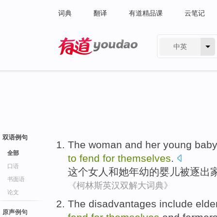
词典
翻译
有道精品课
云笔记
中英
有道 - 网易旗下搜索
双语例句
The
woman
and
her
young
bab
全部
to
fend
for
themselves
.
口语
这个
女人
和
她
年幼
的
婴儿
被
逐出
书面语
《柯林斯英汉双解大词典》
论文
The disadvantages
include
elde
原声例句