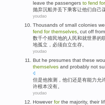
leave
the passengers
to
fend
fo
抛弃
沉船
并
丢下
乘客
让
他们自己
youdao
Thousands of
small colonies wer
fend
for
themselves
, cut off fro
数千
个
殖民地
的人民和就世界的
地孤立
，
必须
自立生存。
youdao
But
he
presumes that
these
wou
themselves
and
probably
not
sur
但是
他
推测
，
他们
还是
有
能力
允
许
根本没有
。
youdao
However
for
the
majority
,
their
li