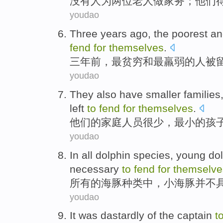
没有
人为
两位
老人
做
家务
；
他们
youdao
Three
years ago
, the
poorest
an
fend
for
themselves
.
三
年前
，
最贫穷
和
最
羸弱
的
人被
youdao
They
also
have
smaller
families
left
to
fend
for
themselves
.
他们
的
家庭
人员很少，
最小的
孩
youdao
In
all
dolphin
species
,
young
do
necessary
to
fend
for
themselve
所有
的
海豚
种类中
，
小
海豚
并不
youdao
It was dastardly
of
the
captain
t