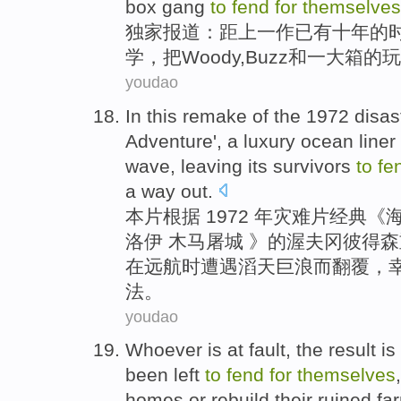
box gang
to
fend
for
themselves
独家
报道：距
上
一
作已有
十
年
的
学
，
把Woody
,
Buzz
和
一大箱的玩
youdao
In this remake
of the 1972
disas
Adventure',
a
luxury
ocean
liner
wave, leaving its
survivors
to
fe
a
way
out.
本片
根据 1972 年
灾难
片
经典
《
洛伊 木马
屠城 》的渥夫冈彼得森
在远航时遭遇
滔天
巨浪而翻覆，
法。
youdao
Whoever
is
at fault
,
the result
is
been left
to
fend
for
themselves
homes
or rebuild their ruined
fa