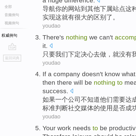
a huge
difference
.
全部
导航
你
的
网站
到
其他
下属站点
这
音频例句
实现
这
就
有
很大
的
区别
了。
视频例句
youdao
权威例句
There's
nothing
we
can't
accomp
it.
只要
我们
下定
决心去做，
就
没有
go
返回词典
top
youdao
If
a
company
doesn't
know what
then
there
will
be
nothing
to
mea
success
.
如果
一个
公司
不
知道
他们
需要
达
标准
判断
社交媒体的使用是否
成
youdao
Your work
needs
to
be producti