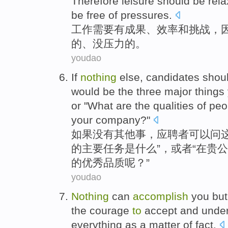
Therefore
leisure
should
be
rela
be free
of
pressures
.
工作
需要
有
成果、
效率
和
挑战
，
的
、
没
压力
的
。
youdao
If
nothing
else
,
candidates
shou
would be
the
three
major
things
or
"
What
are
the
qualities
of
peo
your
company
?"
如果
没有
其他事
，
应聘者
可以
问
的
主要
任务
是
什么
”，
或者
“
在
贵
公
的优秀
品质
呢？”
youdao
Nothing
can
accomplish
you
but
the
courage
to
accept
and
under
everything
as a matter of fact.