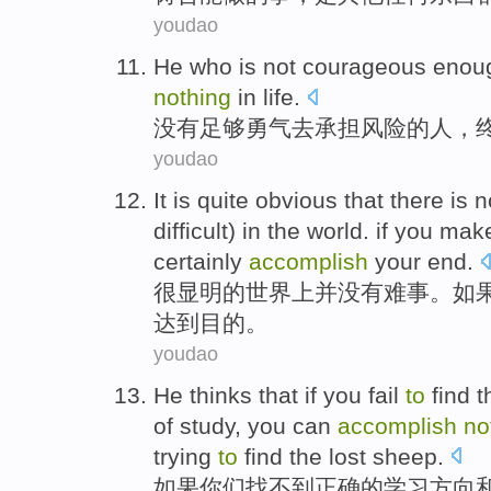
youdao
He who
is not
courageous
enou
nothing
in life.
没有
足够
勇气
去
承担
风险
的
人
，
youdao
It is quite
obvious that
there is
n
difficult
) in the
world.
if
you
make
certainly
accomplish
your
end
.
很
显明
的
世界上
并
没有
难事
。
如
达到目的。
youdao
He thinks that
if
you
fail
to
find
t
of
study
, you can
accomplish
no
trying
to
find the
lost
sheep
.
如果
你们
找
不到
正确
的
学习
方向