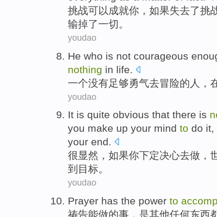
挑战
可以
成就
你
，
如果
失去
了挑
输
掉了
一切
。
youdao
He who
is not
courageous
enou
nothing
in
life
.
一个
没有
足够
勇气
去
冒险的人，
youdao
It is quite
obvious
that
there
is
n
you
make up your mind
to
do it
,
your
end
.
很
显然
，
如果
你
下定
决心
去
做
，
到目标
。
youdao
Prayer
has
the
power
to
accomp
祷告
能
做
的
事，是其他任何
东西