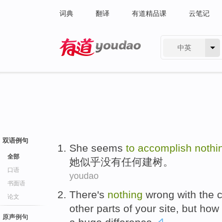
词典
翻译
有道精品课
云笔记
中英
有道 - 网易旗下搜索
双语例句
She
seems
to
accomplish
nothi
全部
她
似乎
没有任何
建树
。
口语
youdao
书面语
There
's
nothing
wrong
with
the
论文
other
parts of
your
site
,
but
how
原声例句