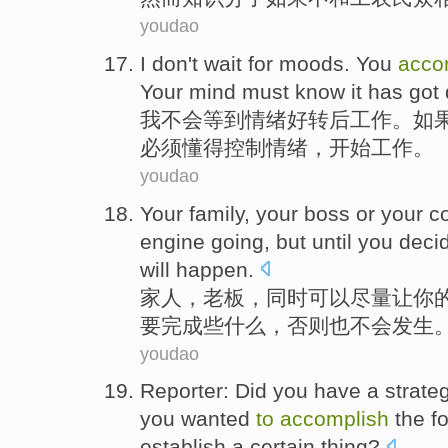
youdao
I
don't
wait for
moods
.
You
acco
Your
mind
must
know
it has go
我
不会
等到
情绪
好转后工作。
如
必须
懂得
控制情绪，开始工作。
youdao
Your family
, your
boss
or
your
c
engine
going
,
but
until
you
deci
will
happen
.
家人
，
老板
，
同时
可以
尽量
让
你
要
完成
些什么
，
否则
也
不会
发生
youdao
Reporter
:
Did you have a
strate
you
wanted
to
accomplish
the f
establish
a certain
thing
?