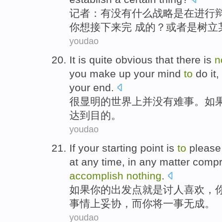
记者
：
有没有
什么
战略
是在
进行
你
想
接下来
完 成
的
？
或者
是
树立
youdao
It is quite
obvious
that
there is
n
you
make up your mind
to
do
it
,
your
end
.
很
显明
的
世界
上并
没有
难事。
如
达到目的。
youdao
If
your
starting point
is
to
please
at
any
time
,
in
any
matter
compr
accomplish
nothing
.
如果
你
的
出发点
就是
讨人喜欢
，
事情
上妥协
，
而
你
将
一事
无成。
youdao