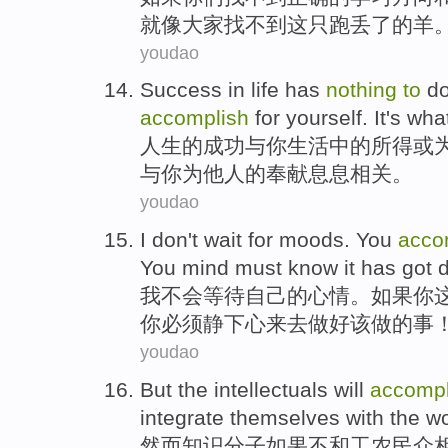
就
像
大家
找不到
这
只跑
丢
了的
羊
youdao
Success
in
life
has
nothing
to
d
accomplish
for
yourself
.
It
's wha
人生
的
成功
与
你
生活
中的
所得
或
与你为
他人
的奉献息息相关。
youdao
I
don't
wait for
moods
.
You
acco
You
mind must know
it
has got
我
不会
等待
自己的
心情
。
如果
你
你
必须
静下心来去做好
该
做的事
youdao
But
the intellectuals
will
accompl
integrate
themselves with the
wo
然而
知识
分子
如果
不和工农民众