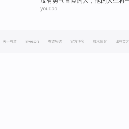
没有
勇气
冒险
的
人
，
他
的人生
将
youdao
关于有道
Investors
有道智选
官方博客
技术博客
诚聘英