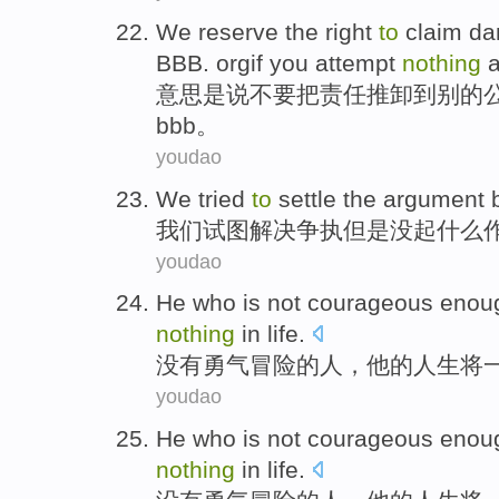
We reserve the
right
to
claim d
BBB.
orgif
you attempt
nothing
a
意思
是
说
不要把责任
推卸到
别的
bbb
。
youdao
We
tried
to
settle
the argument
我们
试图
解决
争执
但是
没起
什么
youdao
He
who
is not
courageous eno
nothing
in
life
.
没有
勇气
冒险
的
人
，
他
的人生
将
youdao
He
who
is not
courageous eno
nothing
in
life
.