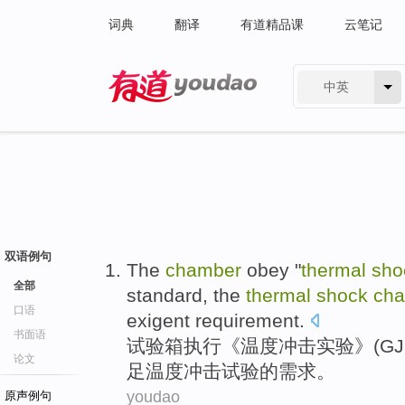
词典
翻译
有道精品课
云笔记
中英
有道 - 网易旗下搜索
双语例句
The
chamber
obey
"
thermal
sho
全部
standard
, the
thermal
shock
ch
口语
exigent
requirement
.
书面语
试验
箱
执行
《
温度
冲击
实验》(
GJ
论文
足
温度
冲击试验的
需求
。
youdao
原声例句