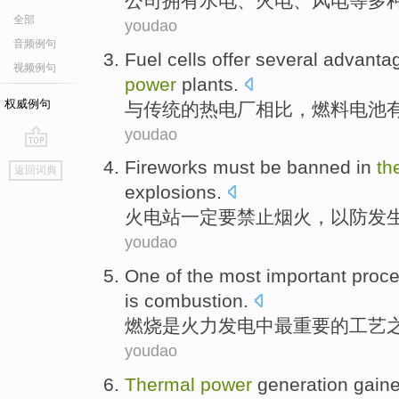
公司
拥有
水电、
火电
、
风电
等
多
全部
youdao
音频例句
Fuel
cells
offer several
advanta
视频例句
power
plants.
权威例句
与
传统
的
热电厂
相比，
燃料
电池
youdao
go
Fireworks
must
be
banned
in
th
返回词典
top
explosions
.
火电站
一定
要
禁止
烟火
，
以防
发
youdao
One
of
the most
important
proc
is
combustion
.
燃烧
是
火力
发电
中
最
重要
的
工艺
youdao
Thermal
power
generation gain