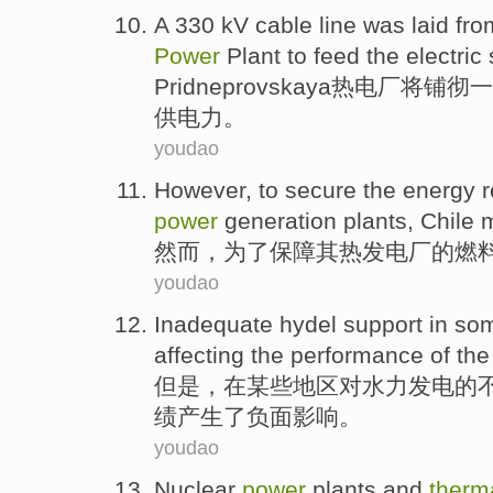
A
330
kV
cable line was laid fr
Power
Plant
to
feed
the electric
Pridneprovskaya
热电厂将铺彻
一
供
电力
。
youdao
However
,
to
secure
the
energy
power
generation plants
,
Chile
然而
，
为了
保障
其
热
发电厂
的
燃
youdao
Inadequate hydel
support
in
so
affecting
the
performance
of
th
但是，
在
某些
地区
对水力发电
的
绩
产生了
负面
影响
。
youdao
Nuclear
power
plants
and
therm