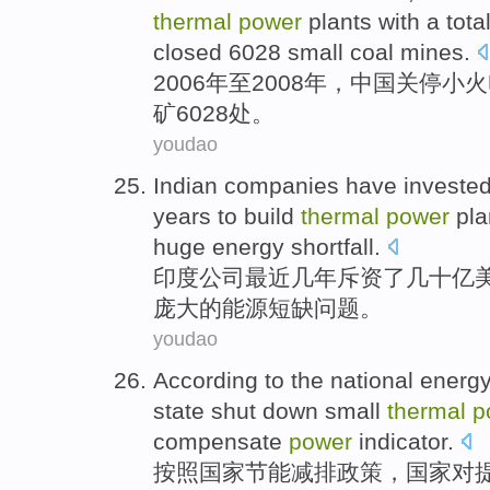
thermal
power
plants with a tota
closed
6028
small
coal mines
.
2006年至2008年，
中国
关停
小火
矿
6028处。
youdao
Indian
companies
have
investe
years
to build
thermal
power
pla
huge
energy
shortfall
.
印度
公司
最近
几年
斥资了
几十亿
庞大
的
能源
短缺问题
。
youdao
According to the
national
energy
state
shut down
small
thermal
p
compensate
power
indicator
.
按照
国家
节能
减排
政策
，
国家
对