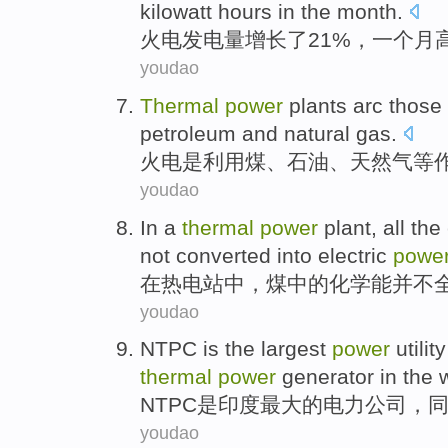
kilowatt
hours
in the
month
.
火电
发电量
增长了21%，一个月高
youdao
Thermal
power
plants arc those
petroleum
and
natural gas
.
火电
是
利用
煤
、
石油
、天然气等
youdao
In
a
thermal
power
plant
,
all
the
not
converted into
electric
powe
在
热电站
中，
煤
中的
化学能
并不
youdao
NTPC
is
the
largest
power
utilit
thermal
power
generator
in the
NTPC
是
印度
最大
的
电力
公司，
youdao