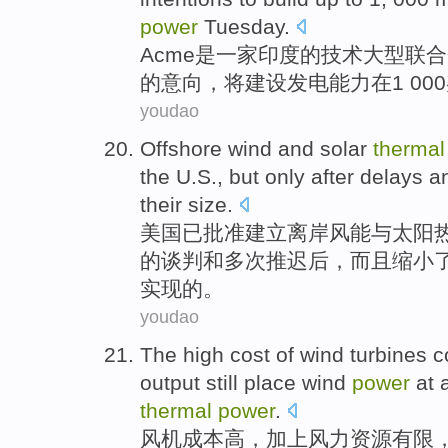
power
Tuesday
.
Acme
是
一家
印度
的
技术
大型
联合
的
意向
，
将
建设
发电能力在
1
000
youdao
Offshore
wind
and
solar
therma
the
U.S
.,
but
only
after
delays
a
their
size
.
美国
已
批准
建立离岸
风能
与
太阳
的
谈判
和多次
推迟
后，而且缩小
实现的。
youdao
The
high
cost
of
wind
turbines
c
output
still
place wind
power
at 
thermal
power
.
风机
成本
高
，
加上
风力
资源有限