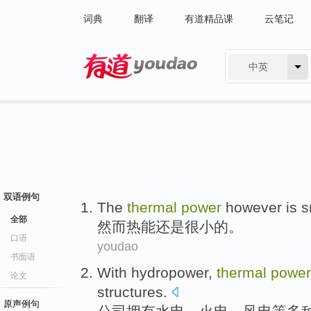
词典
翻译
有道精品课
云笔记
中英
有道 - 网易旗下搜索
双语例句
The
thermal
power
however
is
s
全部
然而
热能
还是
很小
的
。
口语
youdao
书面语
With hydropower
,
thermal
power
论文
structures
.
原声例句