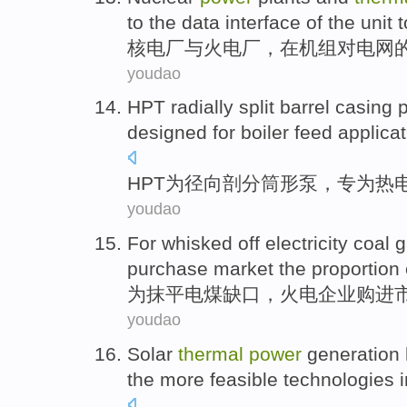
to
the
data
interface
of
the
unit
t
核电厂
与
火电厂
，
在
机组
对
电网
youdao
HPT radially split barrel casing
designed
for
boiler
feed applica
HPT
为
径向剖分筒形
泵
，
专
为热
youdao
For
whisked off
electricity
coal
g
purchase
market
the
proportion
为
抹
平
电
煤
缺口
，
火电
企业
购进
youdao
Solar
thermal
power
generation
the
more feasible
technologies