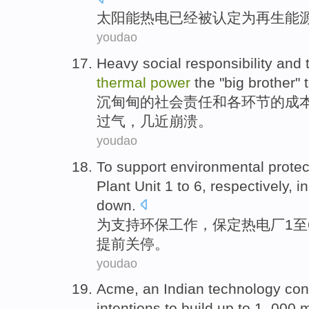
太阳能
热电
已经
被
认定
为
再生
能
youdao
Heavy
social
responsibility
and
thermal
power
the "
big brother
"
沉甸甸
的
社会
责任
和
各
环节
的
成
过气，几近崩溃。
youdao
To
support
environmental protec
Plant
Unit
1
to 6
, respectively,
in
down
.
为
支持
环保
工作，
保定
热电厂
1
至
提前关停。
youdao
Acme
,
an Indian
technology
con
intentions
to
build
up to
1
, 000
m