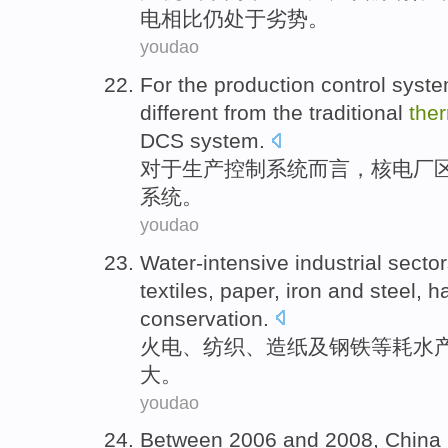
电
相比
仍
处于
劣势。
youdao
For the
production
control
syst
different from
the
traditional
the
DCS
system.
对于
生产
控制
系统
而言，
核电厂
系统。
youdao
Water-intensive
industrial
sector
textiles
, paper,
iron and steel
, h
conservation.
火电
、
纺织
、造纸及
钢铁
等
耗水
大
。
youdao
Between 2006 and 2008,
China