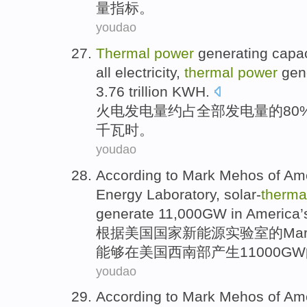
量
指标。
youdao
Thermal
power
generating
capac
all
electricity
,
thermal
power
gene
3.76 trillion
KWH
.
火电
发电量
约占
全部
发电量
的
8
千瓦时
。
youdao
According to
Mark Mehos
of
Ame
Energy
Laboratory
,
solar-
therma
generate
11,000
GW
in
America
’
根据
美国
国家
新
能源
实验室
的
Ma
能够
在
美国西南部
产生
11000
GW
youdao
According to
Mark Mehos
of
Ame