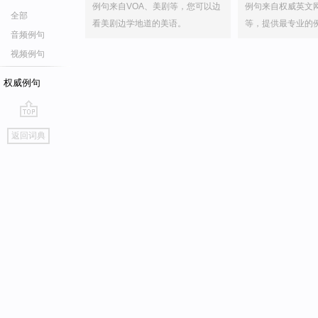
例句来自VOA、美剧等，您可以边
例句来自权威英文
全部
看美剧边学地道的美语。
等，提供最专业的
音频例句
视频例句
权威例句
go
返回词典
top