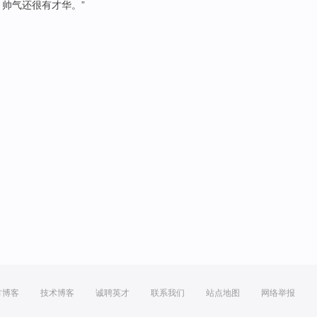
，
帅气还
很有
才华
。”
方博客
技术博客
诚聘英才
联系我们
站点地图
网络举报