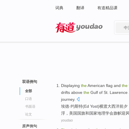
词典
翻译
有道精品课
中
有道 - 网易旗下搜索
双语例句
Displaying
the
American
flag
and
the
全部
drifts
above
the
Gulf
of
St.
Lawrence 
口语
journey.
埃德·约斯特(
Ed
Yost)横渡大西洋前
书面语
浮，
美国
国旗
和
国家
地理
学会
旗帜迎
论文
youdao
原声例句