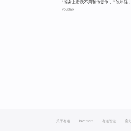
“
感谢
上帝
我
不用
和
他
竞争，”“他
年轻
youdao
关于有道
Investors
有道智选
官