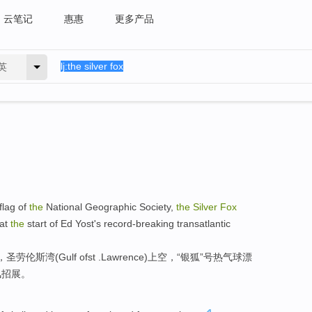
云笔记
惠惠
更多产品
英
flag of
the
National
Geographic
Society
,
the
Silver
Fox
at
the
start of
Ed
Yost
's record-breaking
transatlantic
夕，圣劳伦斯湾(
Gulf
of
st
.
Lawrence
)上空，“
银狐
”号热气球漂
风招展。