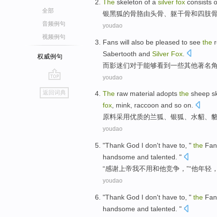
The
skeleton
of
a
silver
fox
consists o
全部
银黑
狐
的
骨
胳
由
头骨
、
躯干
骨
和
四
肢
音频例句
youdao
视频例句
Fans
will
also
be pleased
to
see
the
Sabertooth
and
Silver
Fox
.
权威例句
而影迷们
对于能够
看到
一些
其他
著名
youdao
go
返回词典
The
raw material
adopts
the
sheep
s
top
fox
,
mink
,
raccoon
and so on
.
原料
采用
优质
的
兰
狐
、
银狐
、
水貂
、
youdao
"
Thank
God
I
don't have to
, "
the
Fan
handsome and talented
. "
“
感谢
上帝
我
不用
和
他
竞争，”“他
年轻
youdao
"
Thank
God
I
don't have to
, "
the
Fan
handsome and talented
. "