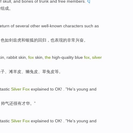
f
skull
,
and
bones
of
trunk
and free
members
.
骨组成
。
return
of
several
other
well-known
characters
such as
角色
如
剑齿虎
和
银狐
的
回归
，
也
表现的
非常
兴奋。
kin
,
rabbit
skin,
fox
skin,
the
high-quality
blue
fox
,
silver
貉子
、滩羊皮、獭兔
皮
、草
兔
皮
等
。
tastic
Silver
Fox
explained to
OK
! . "
He
's
young
and
，
帅气还
很有
才华
。”
tastic
Silver
Fox
explained to
OK
! . "
He
's
young
and