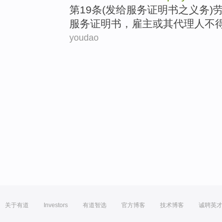
第19
条(发给服务
证明书
之义务)
服务证明书，
雇主
或
其
代理人
不
youdao
关于有道
Investors
有道智选
官方博客
技术博客
诚聘英