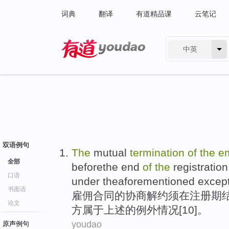
词典
翻译
有道精品课
云笔记
中英
有道 - 网易旗下搜索
双语例句
The
mutual
termination
of
the
e
全部
beforethe
end
of
the
registration
口语
under
theaforementioned except
书面语
雇佣
合同
的
协商
解约
须
在
注册
期
论文
方
属于
上述的例外情况[10]。
youdao
原声例句