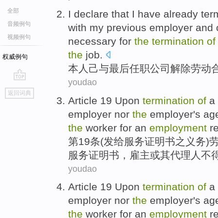
全部
I declare that I
have already
ter
音频例句
with
my previous employer and
视频例句
necessary for
the
termination
o
the
job.
权威例句
本人
己
与
最后任职公司
解除
劳动
youdao
go
返回词典
top
Article 19 Upon
termination
of
a
employer
nor
the
employer's
ag
the
worker for
an
employment
r
第19
条(发给服务
证明书
之义务)
服务证明书，
雇主
或
其
代理人
不
youdao
Article 19 Upon
termination
of
a
employer
nor
the
employer's
ag
the
worker for
an
employment
r