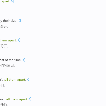
m
apart
.
by
their
size
.
区分开
。
them
apart
.
区分开。
ost
of the
time
.
它们
的
原因。
't
tell
them
apart
.
它们。
an't
tell
them
apart
.
清
他们
。