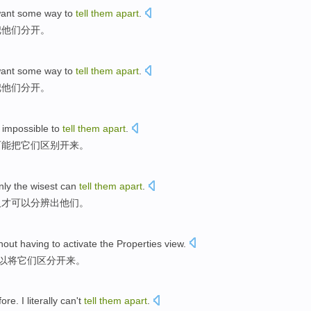
ant
some
way to
tell
them
apart
.
把
他们
分开
。
ant
some
way to
tell
them
apart
.
把
他们
分开
。
s impossible
to
tell
them
apart
.
可能
把
它们区别开来。
nly
the wisest
can
tell
them
apart
.
人才
可以
分辨出他们。
hout
having to
activate
the Properties
view
.
以
将
它们
区分开来
。
fore
.
I
literally
can't
tell
them
apart
.