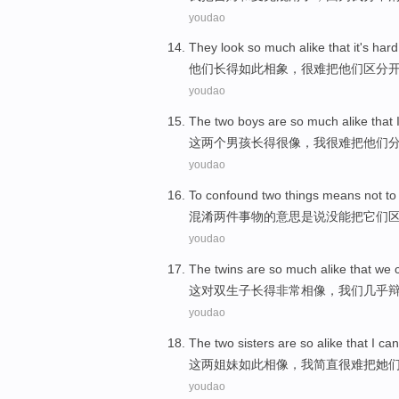
youdao
They
look
so
much
alike
that
it's hard
他们
长得
如此
相象
，
很难
把
他们
区分
youdao
The
two
boys
are
so much alike
that
这
两个
男孩
长得
很
像，
我
很难
把
他们
youdao
To confound
two
things
means
not
to
混淆
两
件事物
的
意思是说
没
能
把
它们
youdao
The twins
are
so much
alike that
we
这
对双生子长得
非常
相像，
我们
几乎
youdao
The
two
sisters
are so
alike
that
I
can
这
两
姐妹
如此
相像
，
我
简直
很难把她
youdao