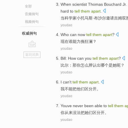
W
hen scientist Thomas Bouchard Jr. in
全部
hard to
tell
them
apart
.
音频例句
当
科学家小托马斯·布沙尔邀请吉姆双
视频例句
youdao
权威例句
Who
can
now
tell
them
apart
?
现在
谁
能
力挽狂澜
？
youdao
go
返回词典
top
Bill
:
How can
you
tell
them
apart
?
比尔
：那
你
怎么
辨认
出哪个是她呢？
youdao
I
can't
tell
them
apart
.
我
不能
把
他们
区分开
。
youdao
Youve
never been
able to
tell
them
a
你
从来
没法
把
她们
区分开
。
youdao