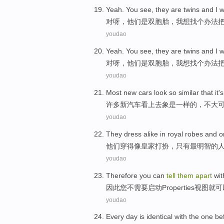
Yeah. You see
,
they
are
twins
and
I
w
对
呀，
他们
是
双胞胎
，
我
想
找个
办法
youdao
Yeah. You see
,
they
are
twins
and
I
w
对
呀，
他们
是
双胞胎
，
我
想
找个
办法
youdao
Most
new
cars
look
so similar
that
it'
许多
新
汽车
看上去
象
是一样的，
不大
youdao
They
dress
alike
in
royal
robes
and
o
他们
穿
得像
皇家
打扮
，
只有
最
明智的
youdao
Therefore
you
can
tell
them
apart
wit
因此
您
不
需要
启动
Properties
视图
就可
youdao
Every
day
is
identical
with
the
one
be