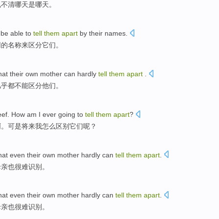
说不清
哪天
是
哪天。
l
be able
to
tell
them
apart
by
their
names
.
同的
名称
来
区分
它们。
hat
their
own mother
can hardly
tell
them
apart
.
几乎都
不能
区分他们。
eef
.
How
am
I ever going to
tell
them
apart
?
啊。
可是
将来我
怎么
区别
它们
呢？
hat
even
their
own mother
hardly can
tell
them
apart
.
母亲
也
很难
识别
。
hat
even
their
own mother
hardly can
tell
them
apart
.
母亲
也
很难
识别
。