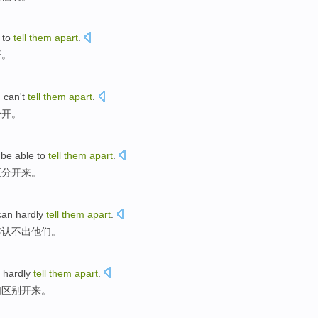
 to
tell
them
apart
.
开
。
I
can't
tell
them
apart
.
分开。
 be able to
tell
them
apart
.
区分开来
。
can
hardly
tell
them
apart
.
辩认不出他们。
 hardly
tell
them
apart
.
们区别开来。