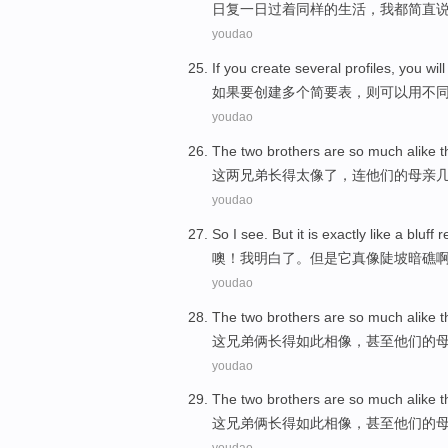
日复一日
过
着
同样
的
生活，
我
都简直
youdao
If
you
create
several
profiles
,
you
wil
如果
要
创建
多个
简要表
，
则
可以
用
不
youdao
The
two
brothers
are
so much alike
t
这
两
兄弟
长得
太
像了，连
他们
的
母亲
youdao
So
I
see
.
But
it
is exactly
like
a bluff
r
噢！
我
明白
了。
但是
它
真
像
陡坡
暗礁
youdao
The
two
brothers
are so much
alike
t
这
兄弟
俩长得如此相像
，
甚至
他们
的
youdao
The
two
brothers
are so much
alike
t
这
兄弟
俩长得如此相像
，
甚至
他们
的