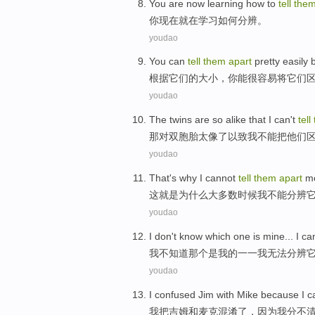
You
are
now
learning
how to
tell
the
你
现在
就在
学习
如何
分辨。
youdao
You
can
tell
them
apart
pretty
easily
根据
它们
的
大小
，
你
能
很
容易
将
它们
youdao
The twins
are so
alike
that
I
can't
tell
那
对双胞胎
太
像
了以致
我
不能
把
他们
youdao
That
's
why
I
cannot
tell
them
apart
m
这
就是
为什么
大多数
时候
我
不能
分辨
youdao
I
don't
know
which one
is
mine
...
I
can
我
不
知道
那个
是
我
的一一我
无法
分辨
youdao
I
confused
Jim
with
Mike
because
I
c
我
把
吉姆
和
麦克
混淆了，
因为
我分
不