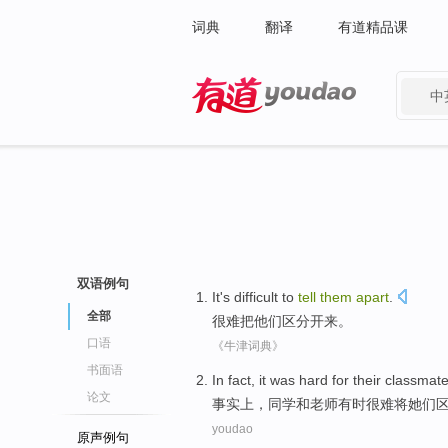
词典
翻译
有道精品课
中
有道 - 网易旗下搜索
双语例句
It's difficult to
tell
them
apart
.
全部
很难
把
他们
区分开来
。
口语
《牛津词典》
书面语
I
n fact, it was hard for their classma
论文
事
实上，同学和老师有时很难将她们
youdao
原声例句