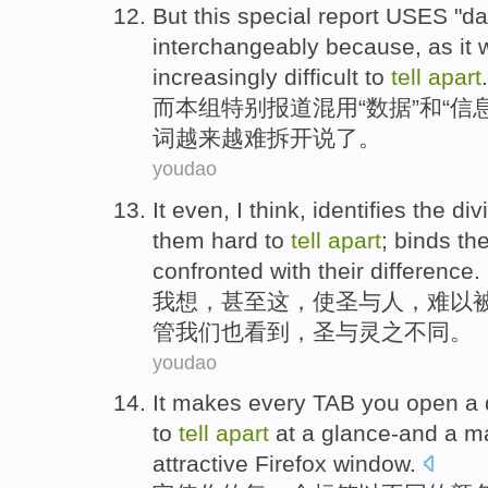
But
this
special
report
USES "
da
interchangeably
because
,
as
it
w
increasingly
difficult to
tell
apart
.
而
本组
特别
报道
混用
“
数据
”
和
“
信
词
越来越
难
拆开
说了。
youdao
It
even
,
I
think
, identifies the
div
them hard to
tell
apart
;
binds
th
confronted
with
their
difference
.
我
想
，
甚至
这
，使
圣
与
人
，
难以
管
我们
也
看到，圣
与
灵之
不同
。
youdao
It
makes
every
TAB
you
open
a
to
tell
apart
at
a
glance-and
a ma
attractive
Firefox window.