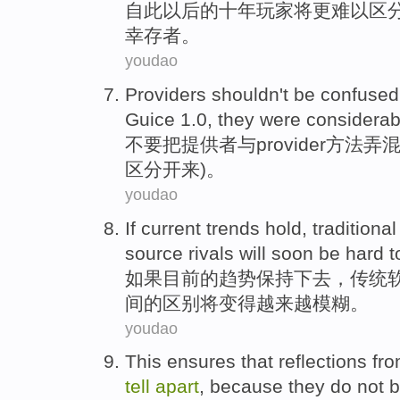
自此
以后
的
十
年
玩家
将
更
难以
区
幸存者
。
youdao
Providers
shouldn't
be confused
Guice
1.0,
they
were considera
不要
把
提供者
与
provider
方法
弄混
区分
开来
)。
youdao
If
current
trends
hold
,
traditional
source
rivals
will
soon be hard 
如果
目前
的
趋势
保持下去
，
传统
间
的
区别
将
变得越来越模糊。
youdao
This
ensures that
reflections
fr
tell
apart
,
because
they
do not
b