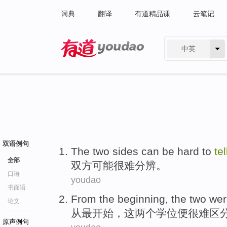
词典
翻译
有道精品课
云笔记
中英
有道 - 网易旗下搜索
双语例句
The two sides
can be
hard to
te
全部
双方
可能
很难
分辨
。
口语
youdao
书面语
From
the beginning
,
the
two
we
论文
从
最
开始，
这
两个
学位便
很难
区
原声例句