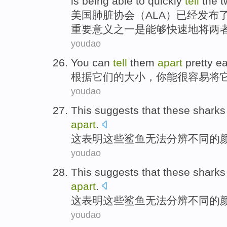
is
being able to
quickly
tell
the
t
美国
肺脏
协会
（
ALA
）
已经
发布
重要
意义
之一
是
能够
快速地
将
两
youdao
You
can
tell
them
apart
pretty
ea
根据
它们
的
大小
，
你
能
很
容易
将
youdao
This
suggests that
these
sharks
apart
.
这
表明
这些
鲨鱼
无法
分辨
不同
的
youdao
This
suggests that
these
sharks
apart
.
这
表明
这些
鲨鱼
无法
分辨
不同
的
youdao