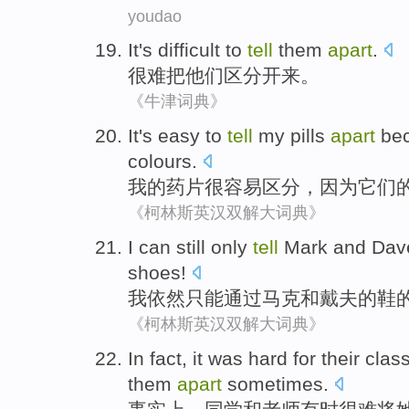
youdao
It's difficult to
tell
them
apart
.
很难
把
他们
区分开来
。
《牛津词典》
It's easy
to
tell
my
pills
apart
be
colours
.
我
的
药片
很
容易
区分
，
因为
它们
《柯林斯英汉双解大词典》
I
can
still
only
tell
Mark
and
Da
shoes
!
我
依然
只能
通过
马克
和
戴夫
的
鞋
《柯林斯英汉双解大词典》
I
n fact, it was hard for their cl
them
apart
sometimes.