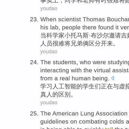
事
实上，同学和老师有时很难将
youdao
W
hen scientist Thomas Bouchard 
his lab, people there found it ve
当
科学家小托马斯·布沙尔邀请吉
人员很难将兄弟俩区分开来。
youdao
The
students
, who were
studyin
interacting
with
the
virtual
assist
from
a real human being
.
学习
人工
智能
的
学生们
正在
与
虚
真人
的
区别
。
youdao
The American
Lung
Association
guidelines
on
combating
colds