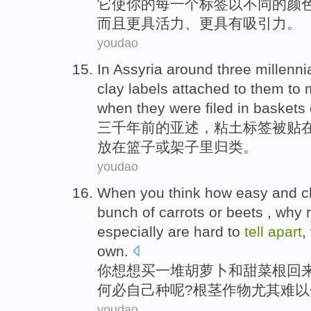
它
使
你
的
每
一个
标签以
不同
的
颜
而且
更具活力
、
更具有吸引力
。
youdao
In
Assyria
around three millenn
clay
labels
attached
to them
to 
when they were filed
in baskets
三千年
前
的
亚述
，
粘土
标签
被贴
放在篮子或架子
里
归类。
youdao
When
you
think
how
easy
and
c
bunch of
carrots
or
beets
,
why
r
especially
are
hard to
tell
apart
,
own
.
你
想想
买
一
堆
胡萝卜
和
甜菜
根回
何必自己
种呢?
根茎
作物
尤其
难以
youdao