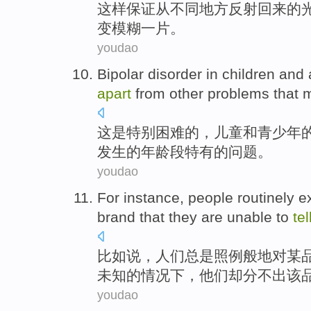
这样
保证
从
不同
地方
反射
回来的
变
模糊
一片。
youdao
Bipolar
disorder
in
children
and
apart
from
other
problems
that 
这
是
特别困难
的，
儿童
和
青少年
发生
的
年龄段
特有的
问题
。
youdao
For instance
,
people
routinely
e
brand
that
they
are unable
to
tel
比如说
，
人们
总是
照例
般地
对
某
未知的情况下，
他们
却
分不出该
youdao