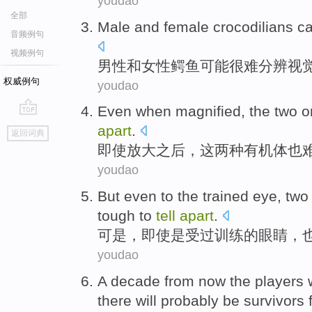
youdao
全部
Male
and
female
crocodilians
c
音频例句
视频例句
男性
和
女性
鳄鱼
可能
很难
分辨
视
权威例句
youdao
Even when
magnified
,
the
two
o
go
apart
.
返回词典
top
即使
放大之后
，
这
两种
有机体
也
youdao
But
even
to
the
trained
eye
,
two
tough to
tell
apart
.
可是
，
即使
是
受过训练
的
眼睛
，
youdao
A
decade
from
now
the players
there
will
probably be
survivors