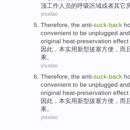
顶
工作
人员
的
呼吸
区域
或者
其它
youdao
Therefore
,
the anti-
suck-
back
ho
convenient
to be
unplugged and
original
heat-preservation
effect
因此
，
本
实用新型拔
塞
方便
，
而
果
。
youdao
Therefore
,
the anti-
suck-
back
ho
convenient
to be
unplugged and
original
heat-preservation
effect
因此
，
本
实用新型拔
塞
方便
，
而
果
。
youdao