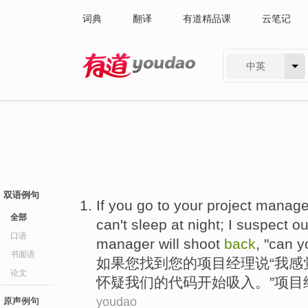
词典
翻译
有道精品课
云笔记
中英
有道 - 网易旗下搜索
双语例句
If
you
go to
your
project
manage
全部
can't
sleep
at night
; I
suspect
ou
口语
manager
will
shoot
back
, "
can
y
书面语
如果
您
找到
您
的
项目
经理
说
“
我
感
论文
怀疑
我们
的
代码
开始
吸入
。”项目
youdao
原声例句