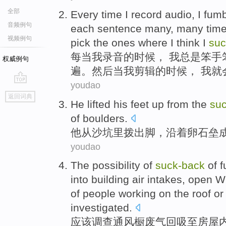
全部
Every time
I
record audio
, I
fumb
音频例句
each sentence
many,
many
tim
视频例句
pick the ones where
I
think I
suc
每当
我
录音
的时候， 我总是
笨
手
权威例句
遍
。
然后
当我剪辑的时候， 我就
youdao
go
返回词典
top
He
lifted his
feet
up
from
the
su
of
boulders
.
他
从
沙坑里拨出
脚
，沿着
卵石
垒
youdao
The
possibility
of
suck-
back
of 
into
building
air intakes
,
open
W
of
people
working
on the roof
or
investigated
.
应该
调查
通风
橱
废气
回吸
至
房屋