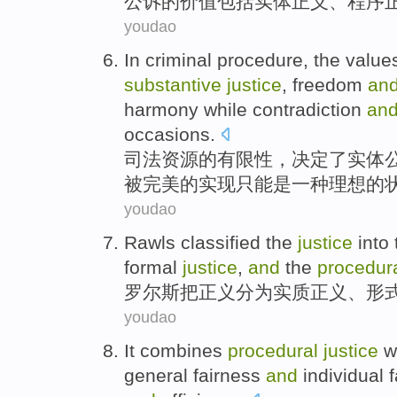
公诉
的
价值
包括
实体
正义
、
程序
youdao
In
criminal procedure
, the valu
substantive
justice
,
freedom
an
harmony while contradiction
an
occasions.
司法
资源
的
有限性，决定了实体
被完美的实现只能
是
一种理想的
youdao
Rawls classified
the
justice
into
formal
justice
,
and
the
procedur
罗尔斯
把
正义
分为
实质
正义、
形
youdao
It
combines
procedural
justice
w
general
fairness
and
individual
f