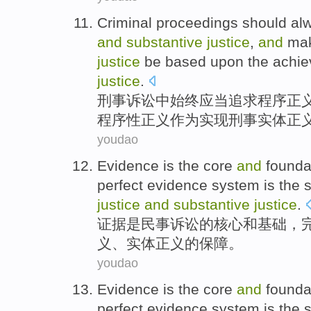
Criminal
proceedings
should
al
and
substantive
justice
,
and
mak
justice
be
based
upon the
achi
justice
.
刑事
诉讼中
始终
应当
追求
程序
正
程序性
正义
作为
实现刑事实体正
youdao
Evidence
is
the
core
and
founda
perfect
evidence
system
is the
justice
and
substantive
justice
.
证据
是
民事
诉讼
的
核心
和
基础
，
义
、
实体
正义的
保障
。
youdao
Evidence
is
the
core
and
founda
perfect
evidence
system
is the