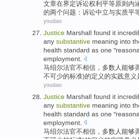
文章
在
界定
诉讼
权利
平等
原则
内
的
两个
问题
：诉讼
中立
与
实质
平
youdao
Justice
Marshall
found
it incredi
any
substantive
meaning
into
th
health
standard
as one "reason
employment
.
马绍尔
法官
不
相信，
多数
人
能够
不可少
的
标准)的
定义
的
实践
意义
youdao
Justice
Marshall
found
it incredi
any
substantive
meaning
into
th
health
standard
as one "reason
employment
.
马绍尔
法官
不
相信，
多数
人
能够