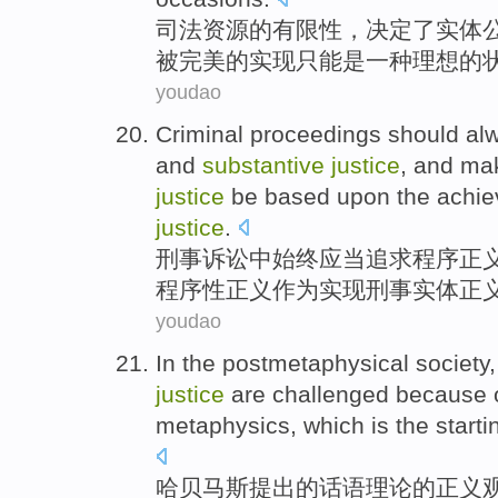
司法
资源
的
有限性，决定了实体
被完美的实现只能
是
一种理想的
youdao
Criminal
proceedings
should
al
and
substantive
justice
,
and
mak
justice
be
based
upon the
achi
justice
.
刑事
诉讼中
始终
应当
追求
程序
正
程序性
正义
作为
实现刑事实体正
youdao
In
the
postmetaphysical
society,
justice
are challenged because
metaphysics,
which
is the starti
哈贝马斯
提出
的
话语理论的
正义