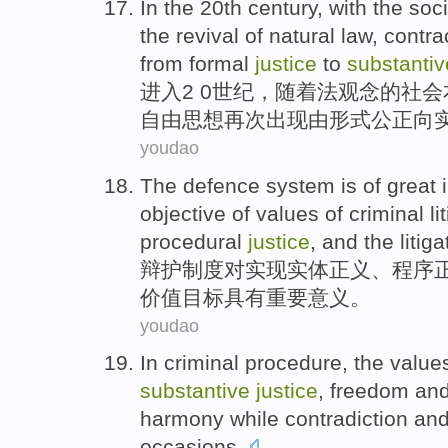
In the 20th
century
,
with
the
soci
the
revival
of
natural
law
,
contra
from
formal
justice
to
substantiv
进入
2 0
世纪
，
随着
法
观念
的
社会
自由
思想
再次
出现
由
形式
公正
向
youdao
The defence
system
is
of
great
objective
of
values
of
criminal
li
procedural
justice
,
and
the litig
辩护
制度
对
实现
实体
正义
、
程序
价值
目标
具有
重要
意义
。
youdao
In
criminal procedure
, the valu
substantive
justice
,
freedom
an
harmony while contradiction and
occasions.