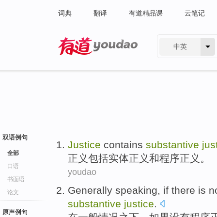
词典
翻译
有道精品课
云笔记
中英
有道 - 网易旗下搜索
双语例句
Justice
contains
substantive
jus
全部
正义
包括
实体
正义
和
程序
正义。
口语
youdao
书面语
Generally speaking
,
if
there is
n
论文
substantive
justice
.
原声例句