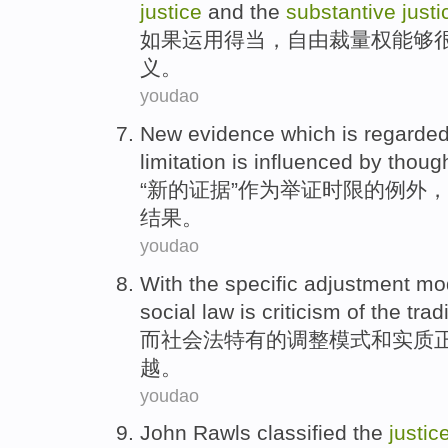
justice
and
the
substantive
justi
如果
运用
得当，
自由裁量权
能够
义。
youdao
New
evidence
which
is
regarded
limitation
is influenced by
thoug
“
新的
证据
”
作为
举证
时限
的
例外
，
结果。
youdao
With
the
specific
adjustment
mo
social law
is criticism
of
the
trad
而社会法
特有
的
调整
模式
和
实质
越。
youdao
John
Rawls classified
the
justic