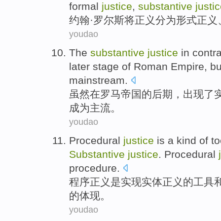
formal
justice
,
substantive
justi
约翰·
罗尔斯
将
正义
分为
形式
正义
youdao
The
substantive
justice
in
contra
later stage
of
Roman
Empire
,
bu
mainstream
.
虽然
在
罗马
帝国
的
后期
，
出现
了
成为
主流
。
youdao
Procedural
justice
is
a kind
of
to
Substantive
justice
. Procedural
procedure
.
程序
正义
是
实现
实体
正义
的
工具
的
体现
。
youdao