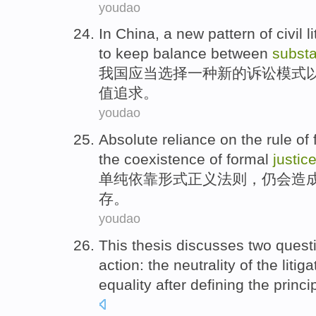
youdao
In China
,
a
new
pattern
of
civil l
to
keep balance between
substa
我国
应当
选择
一种
新的
诉讼
模式
值追求。
youdao
Absolute
reliance on
the
rule
of
the
coexistence
of formal
justic
单纯
依靠
形式
正义
法则
，
仍
会
造
存
。
youdao
This thesis
discusses
two
quest
action: the
neutrality
of the
litiga
equality
after
defining
the
princi