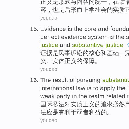
正义
是
形式
与
内容
的
统一
，
在
话
容，
也是
后形而上学
社会的
实质
youdao
Evidence
is
the
core
and
founda
perfect
evidence
system
is the
justice
and
substantive
justice
.
证据
是
民事
诉讼
的
核心
和
基础
，
义
、
实体
正义的
保障
。
youdao
The
result
of
pursuing
substanti
international
law
is
to
apply
the
weak
party in the
realm
related
t
国际
私法
对实质
正义
的
追求
必然
法
应
是
有利于
弱者
利益
的。
youdao