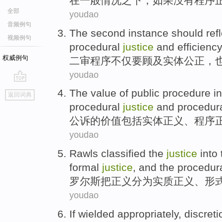
在
一般
情况之下，
如果
没有
程序
全部
youdao
音频例句
The second
instance
should
ref
视频例句
procedural
justice
and
efficienc
权威例句
二审
程序
不仅
要
顾及实体
公正
，
youdao
go
The
value
of public procedure
i
返回词典
top
procedural
justice
and
procedur
公诉
的
价值
包括
实体
正义
、
程序
youdao
Rawls classified
the
justice
into
formal
justice
, and
the procedur
罗尔斯
把
正义
分为
实质
正义、
形
youdao
If
wielded appropriately
,
discreti