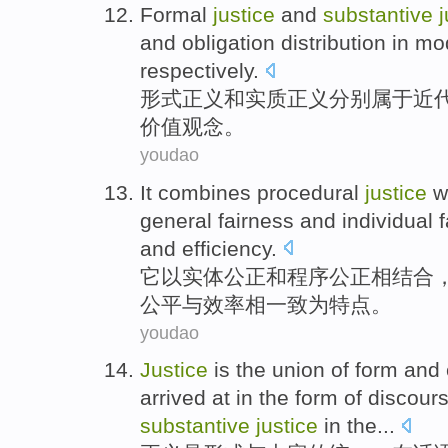
Formal
justice
and
substantive
j
and
obligation
distribution
in mo
respectively
.
形式
正义
和
实质
正义
分别属于
近
价值观念
。
youdao
It
combines
procedural
justice
w
general
fairness
and
individual
f
and
efficiency
.
它
以
实体
公正
和
程序
公正相
结合
公平
与
效率
相一致为特点。
youdao
Justice
is
the
union
of
form
and
arrived
at
in
the form of
discour
substantive
justice
in the...