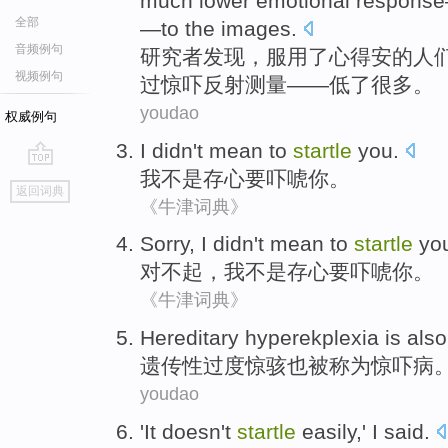
much
lower
emotional
response
全部
—
to
the
images
.
音频例句
研究者
发现
，
服用
了心得安的
人
视频例句
过
惊吓
反射
测量
——
低
了
很多
。
youdao
权威例句
I
didn't
mean
to
startle
you
.
我
不是
存心
要
吓唬
你
。
go
返回词典
top
《牛津词典》
Sorry
,
I
didn't
mean
to
startle
yo
对不起
，
我
不是
存心
要
吓唬
你
。
《牛津词典》
Hereditary
hyperekplexia
is also
遗传性
过度惊骇
也
被称为
惊吓
病
youdao
'
It
doesn't
startle
easily
,'
I
said
.