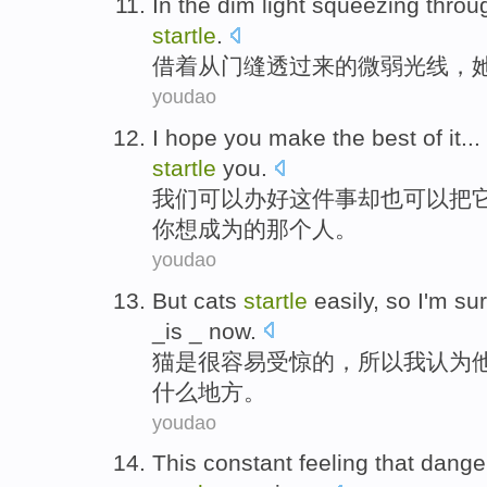
In the
dim
light
squeezing
throu
startle
.
借着
从门缝
透过
来
的
微弱
光线
，
youdao
I
hope
you make
the
best
of
it
...
startle
you
.
我们
可以
办
好
这件
事却
也可以把
你想成为的
那个
人。
youdao
But cats
startle
easily
,
so
I'm
su
_is _
now
.
猫
是
很容易
受惊
的，
所以
我
认为
什么地方。
youdao
This
constant
feeling
that
dange