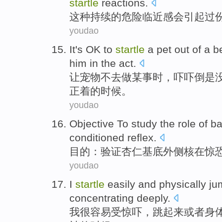
startle
reactions
.
这种
持续
的
危险
临近
感
会引起
过
youdao
It's OK
to
startle
a
pet
out of a b
him
in the
act.
让
宠物
不
去做
某事时，
吓
吓倒是
正着
的
时候。
youdao
Objective To
study the
role
of
ba
conditioned
reflex
.
目的
：验证
杏仁
基底
外侧核
在
惊
youdao
I
startle
easily
and physically
ju
concentrating deeply
.
我
很容易
受惊吓
，
跳起来
或者
身