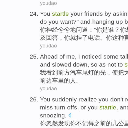
youdao
You
startle
your
friends
by
askin
do
you
want?"
and
hanging up
b
你
神经兮兮地
问道
：“
你
是
谁
？你
及回答，你就
挂
了电话。你这种
youdao
Ahead
of
me
, I noticed some tail
and
slowed down
, so as not to
s
我
看到
前方
汽车尾灯
的
光，
便把
前边
车
里的人。
youdao
You
suddenly
realize
you
don't
miss turn-offs
,
or
you
startle
, a
snoozing
.
你
忽然
发现
你
不
记得
之前
的
几
公