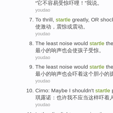
“
它
不
容易
受惊吓哩！”
我
说
。
youdao
To thrill
,
startle
greatly
,
OR
shoc
使
激动，
震惊
或
震动。
youdao
The least
noise
would
startle
th
最小
的
响声
也
会
使孩子
受惊
。
youdao
The least
noise
would
startle
th
最小
的
响声
也会
吓着
这个
胆小
的
youdao
Cirno
:
Maybe
I
shouldn
't
startle
琪露诺
：
也许
我
不
应当
这样
吓着
youdao