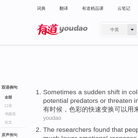
词典
翻译
有道精品课
云笔记
中英
有道 - 网易旗下搜索
双语例句
Sometimes
a sudden
shift
in
col
全部
potential predators
or
threaten
i
口语
有时候
，
色彩
的快速
变换
可以
用
书面语
youdao
论文
The researchers
found
that
peo
原声例句