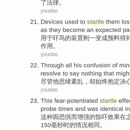
了
法律
。
youdao
Devices
used to
startle
them
los
as they
become
an
expected
pa
用于
吓
鸟
的
装置
刚
一
变成
预料得
作用
。
youdao
Through all
his
confusion
of min
resolve to
say nothing
that migh
尽管
他
思绪
紊乱
，却始终抱定
决
youdao
This
fear-potentiated
startle
effe
probe
times
and
was
identical
in
这种
因恐惧而增强
的
惊吓
效果
在
150
毫秒
时的情况
相同
。