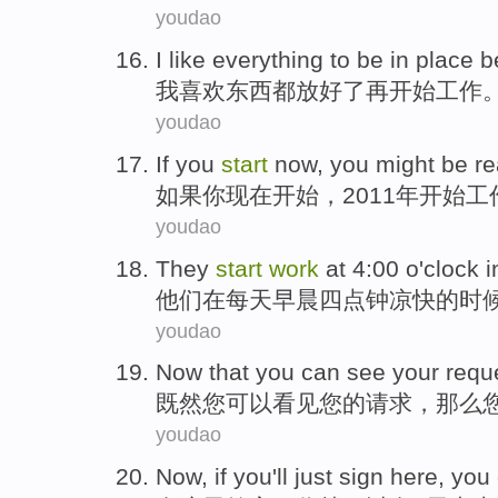
youdao
I
like
everything
to be in place
b
我
喜欢
东西都
放
好了
再
开始
工作
youdao
If
you
start
now
, you
might be
re
如果
你
现在
开始
，2011年开始
工
youdao
They
start
work
at
4:00 o'clock 
他们
在
每天早晨四点钟凉快
的
时
youdao
Now that
you
can
see
your
requ
既然
您
可以
看见
您
的
请求
，那么
youdao
Now, if
you
'll
just
sign
here
,
you