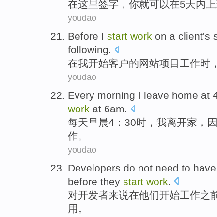
在这里
签字
，
你
就
可以
在
5
天内
上
youdao
Before
I
start
work
on a
client
's
following
.
在
我
开始
客户
的
网站项目
工作
时
youdao
Every
morning
I
leave
home
at 
work
at 6am.
每天
早晨
4：30时，
我
离开
家
，
作
。
youdao
Developers
do not
need to have
before
they
start
work
.
对开发者来说
在
他们
开始
工作
之
用
。