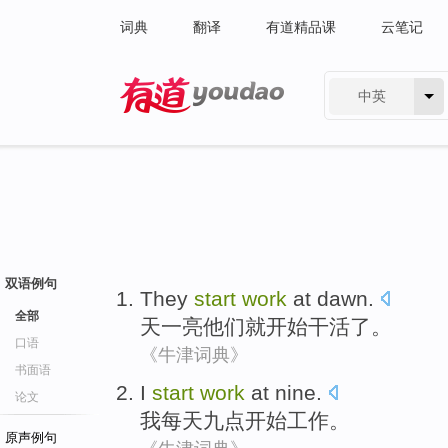
词典
翻译
有道精品课
云笔记
中英
有道 - 网易旗下搜索
双语例句
They
start
work
at dawn
.
全部
天一
亮
他们
就开始
干活
了。
口语
《牛津词典》
书面语
I
start
work
at nine
.
论文
我
每天
九点
开始
工作
。
原声例句