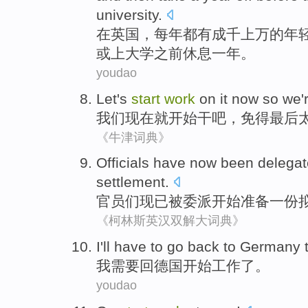
university
.
在
英国
，
每年都
有成千
上万的
年
或
上
大学
之前
休息
一
年
。
youdao
Let
's
start
work
on it
now
so we'
我们
现在
就
开始
干
吧
，免得最后
《牛津词典》
Officials
have now
been
delega
settlement
.
官员们
现已
被
委派
开始
准备
一
份
《柯林斯英汉双解大词典》
I
'll have to go back to Germany 
我
需要回德国开始工作了。
youdao