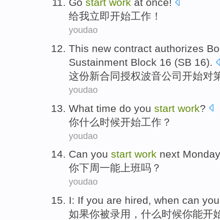
Go
start
work
at
once
!
给我
立即开始
工作
！
youdao
This
new
contract
authorizes
Bo
Sustainment
Block
16 (
SB
16
).
这份
新
合同
授权
波音公司
开始
对
youdao
What
time
do you
start
work
?
你
什么
时候
开始
工作
？
youdao
Can
you
start
work
next Monda
你
下周
一
能
上班
吗？
youdao
I:
If
you
are hired
,
when
can
you
如果
你
被
录用，
什么时候
你
能
开