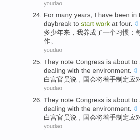
youdao
For many
years
,
I
have
been
in 
daybreak
to
start
work
at
four.
多少
年来
，
我
养成
了
一个
习惯
：
作
。
youdao
They note
Congress
is
about to
dealing with
the
environment
.
白宫官员
说
，
国会
将着手制定
应
youdao
They note
Congress
is
about to
dealing with
the
environment
.
白宫官员
说
，
国会
将着手制定
应
youdao