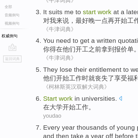
《牛津词典》
全部
It suits
me
to
start
work
at a late
音频例句
对
我来说
，
最好
晚
一点
再
开始
工
视频例句
《牛津词典》
权威例句
You
need to
get a
written quotat
你
得
在
他们
开工
之前
拿到
报价单
go
《牛津词典》
返回词典
top
They
lose
their
entitlement
to
we
他们
开始
工作
时
就
丧失了
享受
福
《柯林斯英汉双解大词典》
Start
work
in
universities
.
在
大学
开始
工作
。
youdao
Every
year
thousands
of
young 
and
then
take
a
year
off
before
t