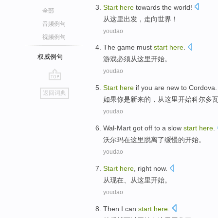
Start
here
towards the
world
!
全部
从
这里出发
，
走向
世界
！
音频例句
youdao
视频例句
The
game
must
start
here
.
权威例句
游戏
必须
从
这里
开始
。
youdao
go
Start
here
if
you
are
new
to Cordova
.
返回词典
top
如果
你
是
新来
的，
从
这里
开始
科尔多
youdao
Wal-Mart got
off to
a
slow
start
here
.
沃尔玛
在这里
脱离
了
缓慢
的
开始
。
youdao
Start
here
,
right now
.
从
现在
、从
这里
开始
。
youdao
Then
I
can
start
here
.