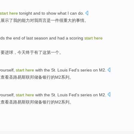
start
here
tonight
and
to
show
what
I
can
do.
且
展示
了
我
的能力对我而言
是一
件
很重大
的事情。
rds
the
end
of
last
season and
had a
scoring
start
here
力
要
进球
，今天终于有了
这
第一个。
ourself,
start
here
with the St.
Louis
Fed
's
series
on
M2
.
里
查看圣路易斯
联邦
储备银行的M2系列。
ourself,
start
here
with the St.
Louis
Fed
's
series
on
M2
.
里
查看圣路易斯
联邦
储备银行的M2系列。