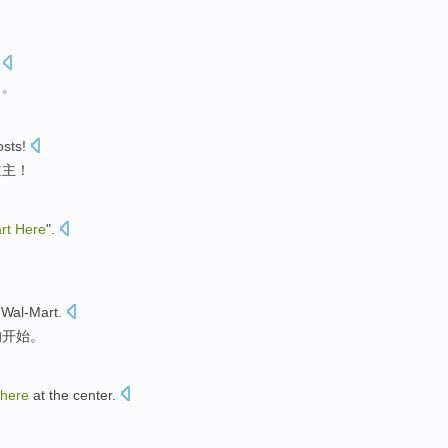
力
。
osts
!
道主！
art
Here
".
 Wal-Mart.
的
开始
。
here
at
the
center
.