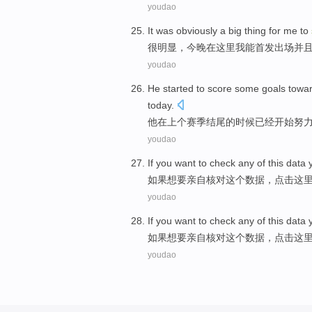
youdao
It was obviously
a
big
thing
for
me
to
很
明显，
今晚
在这里
我
能
首发出场
并
youdao
He
started
to score some goals
towa
today
.
他
在
上个
赛季
结尾
的
时候
已经
开始
努
youdao
If
you want
to
check any
of
this
data
y
如果
想
要亲自
核对
这个
数据
，
点击这
youdao
If
you want
to
check any
of
this
data
y
如果
想
要亲自
核对
这个
数据
，
点击这
youdao