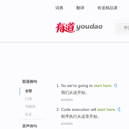
词典
翻译
有道精品课
中
有道 - 网易旗下搜索
双语例句
So we're
going
to
start
here
.
全部
我们
从
这开始。
口语
youdao
书面语
Code
execution
will
start
here
.
论文
程序
执行
从
这里开始。
youdao
原声例句