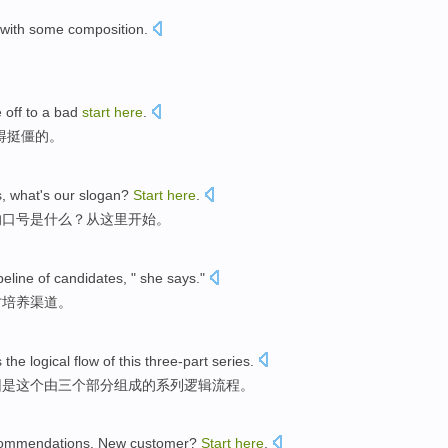
 with
some
composition
.
e off to a bad
start
here
.
得挺僵的。
s
,
what
's
our
slogan
?
Start
here
.
的
口号
是
什么
？
从
这里开始。
peline
of
candidates
, " she says."
才培养渠道。
s
the
logical
flow
of
this
three-part
series
.
因
是
这个
由三个部分组成
的
系列
逻辑
流程
。
ommendations
.
New
customer
?
Start
here
.