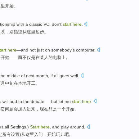
这里
开始
。
ationship
with
a
classic
VC
,
don
't
start
here
.
关系
，
别
指望从这里
起步
。
tart
here
—
and
not just
on
somebody
's
computer
.
里开始
——
而
不仅
是
在
某人
的
电脑上。
the
middle
of
next month
,
if
all
goes well
.
下月
中旬
在本地
开工
。
s
will
add to
the debate —
but
let me
start
here
.
其它
问题
会
加入
进来，现在
只是
一个
开始
。
ks
all
Settings
.)
Start
here
, and
play around
.
定
所有
设置
)
从
这里
入门，开始
玩儿
吧。