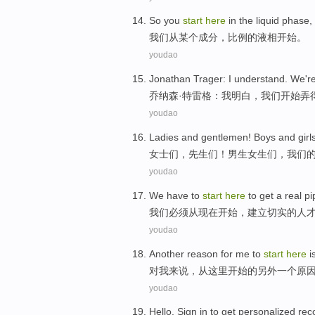
So you
start
here
in the
liquid phase
,
我们
从
某个
成分
，比例
的
液相
开始
。
youdao
Jonathan
Trager
:
I
understand
.
We
'r
乔纳森·特
雷格
：
我
明白
，
我们
开始
弄
youdao
Ladies
and
gentlemen
!
Boys
and girl
女士们
，
先生们
！
男生
女生
们，
我们
youdao
We
have to
start
here
to
get a
real pi
我们
必须
从
现在开始，
建立
切实
的人
youdao
Another
reason
for
me
to
start
here
i
对
我来说
，从
这里
开始
的
另外一个
原
youdao
Hello
.
Sign
in
to get
personalized
rec