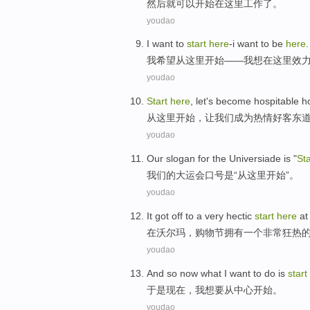
然后
就
可以
开始
在这里工作了
。
youdao
I
want
to
start
here
-i
want
to
be
here
.
我
希望
从这里
开始
——我
想
在
这里
效
youdao
Start
here
,
let
's
become
hospitable
h
从
这里
开始，
让
我们
成为
热情好客
东
youdao
Our
slogan
for the
Universiade
is
"
St
我们
的
大运会
口号
是
“从这里
开始
”。
youdao
It
got
off to
a
very
hectic
start
here
at
在沃尔玛
，购物节
拥有
一个
非常
狂热
youdao
And so
now what
I
want to
do is
start
于是
现在
，
我
想
要从
中心
开始
。
youdao