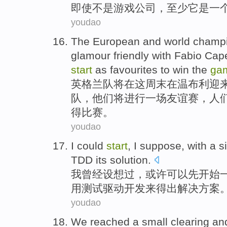
即使
不是
游戏
公司
，
至少
它
是
一
youdao
The
European
and
world
champ
glamour friendly
with Fabio Cape
start
as favourites
to win
the
ga
英格兰
队
将
在这周末
在
温布利迎
队，他们将进行
一
场
友谊赛
，人
得比赛。
youdao
I
could
start
, I
suppose
, with
a
s
TDD
its
solution
.
我
曾经
设想
过，或许
可以
先开始
用测试
驱动
开发来得出解决方案
youdao
We
reached
a small
clearing
an