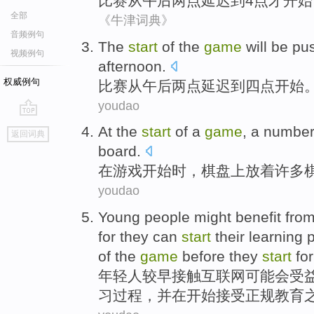
比赛
从
午后
两点延迟
到
4
点才开始
全部
《牛津词典》
音频例句
The
start
of the
game
will
be pu
视频例句
afternoon
.
权威例句
比赛
从
午后两点
延迟
到
四点
开始
youdao
go
At
the
start
of a
game
, a
numbe
返回词典
top
board
.
在
游戏
开始时
，
棋盘
上
放着
许多
youdao
Young people
might
benefit fro
for
they
can
start
their
learning
of the
game
before
they
start
fo
年轻人
较
早
接触
互联网
可能会
受
习
过程
，
并
在开始
接受正规
教育