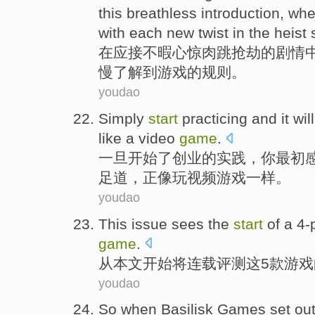
this breathless introduction, wh
with each new twist in the
heist
在
应接不暇心惊肉跳抢劫
的
剧情
慢
了解
到
游戏
的
规则
。
youdao
Simply
start
practicing
and it
will
like
a
video
game
.
一旦
开始
了创业的
实践
，你最初
足道
，正像玩
视频
游戏
一样
。
youdao
This
issue sees the
start
of a
4-
game
.
从
本文
开始
将
连载
评测这5款
游戏
youdao
So
when
Basilisk
Games
set
out