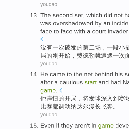
youdao
The second
set, which
did not 
was overshadowed by an
incide
face to face
with a
court
invader
没有
一
次
破
发
的
第二
场
，一段小
局
的
刚
开始
，
费德勒
就遭遇一次
youdao
He
came to
the
net
behind his s
after a
cautious
start
and
had N
game
.
他
谨慎
的
开局
，将
发球
深入
到赛
比赛都调动纳达尔
漫长飞奔
。
youdao
Even if they
aren't
in
game
deve