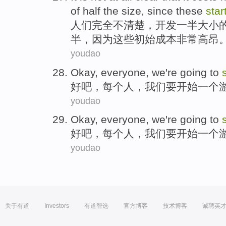
of
half the
size
,
since
these
star
人们
完全
不清楚
，开发
一半
大小
半，
因为
这些
初始
成本
非常
高昂
youdao
Okay
,
everyone
,
we
're going to
好吧
，
每个人
，
我们
要
开始
一个
youdao
Okay
,
everyone
,
we
're going to
好吧
，
每个人
，
我们
要
开始
一个
youdao
关于有道
Investors
有道智选
官方博客
技术博客
诚聘英