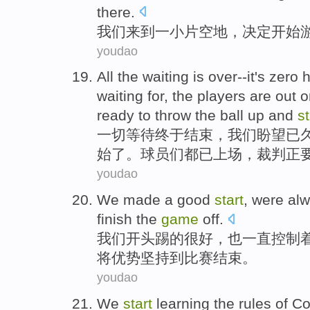
there
.
我们
来到
一小
片空地
，
决定
开始
youdao
All
the
waiting
is
over
--it's zero 
waiting
for, the
players
are
out o
ready to
throw
the ball
up and
st
一切
等待
终于
结束
，
我们
盼望已
始了。
球员们
都
已上场，
裁判
正
youdao
We
made
a good
start
,
were
al
finish
the
game
off.
我们
开头
踢的
很
好，
也
一直
控制
将优势坚持到比赛结束。
youdao
We
start
learning
the
rules
of
Co