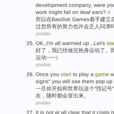
development
company
, were
yo
work
might
fall on deaf ears?
所以
在
Basilisk
Games
着手建立
过
您
所有
的
努力
也许会乏人问津
youdao
OK
.,
I
'm all warmed
up...
Let's
sta
好了
，
我
已经
做完
热身运动了。
运动~~~）
youdao
Once
you
start
to
play
a
game
w
signs
"
you
will
see
them
pop
up
一旦
你
开始
和
世界
玩
这个
“
找
记号
”
在，随时都会
冒
出来。
youdao
It
is not
at all
clear
that it
costs
h