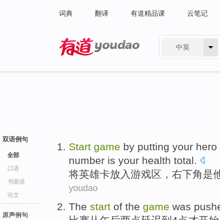
词典
翻译
有道精品课
云笔记
中英
有道 - 网易旗下搜索
双语例句
Start
game
by
putting
your
hero
全部
number
is
your
health
total
.
口语
将
英雄
卡
放入
游戏
区，
右下角
是
书面语
youdao
论文
The
start
of the
game
was push
原声例句