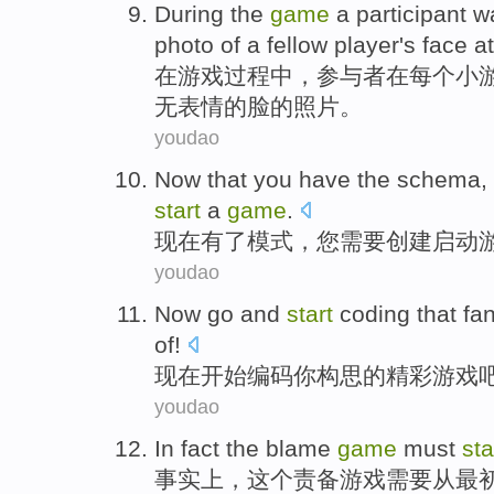
During
the
game
a
participant
w
photo
of
a
fellow
player
's
face
at
在
游戏
过程中，
参与者
在
每个
小
无
表情
的
脸
的
照片
。
youdao
Now that
you have
the
schema
,
start
a
game
.
现在
有
了
模式
，
您
需要
创建
启动
youdao
Now
go and
start
coding
that
fan
of
!
现在
开始
编码
你
构思
的
精彩
游戏
youdao
In fact
the
blame
game
must
sta
事实上
，
这个
责备
游戏
需要
从
最