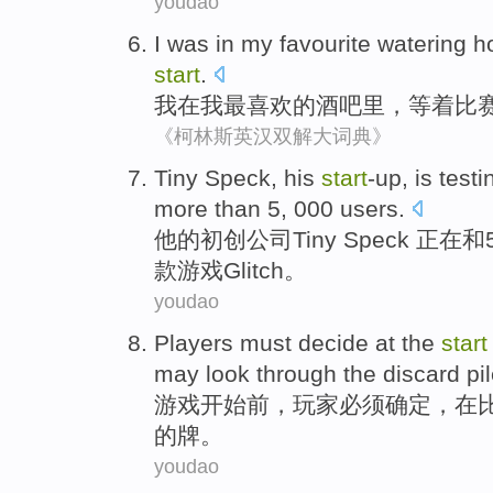
youdao
I
was in
my
favourite
watering h
start
.
我
在
我
最喜欢
的
酒吧
里，
等
着
比
《柯林斯英汉双解大词典》
Tiny Speck
,
his
start
-up
, is
testi
more
than 5, 000
users
.
他
的
初创公司
Tiny
Speck 正在和5
款游戏
Glitch
。
youdao
Players
must
decide
at
the
start
may
look
through
the discard
pi
游戏
开始前
，
玩家
必须
确定
，
在
的
牌。
youdao