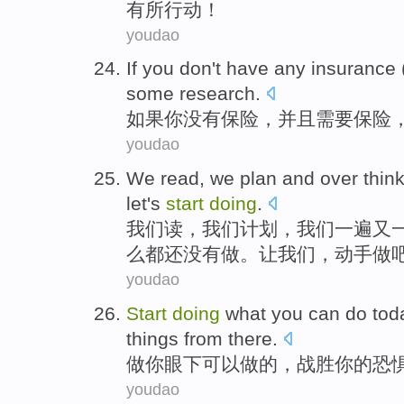
有所行动！
youdao
If
you
don't have any
insurance 
some research
.
如果
你
没有
保险，
并且
需要
保险
youdao
We
read
, we
plan
and
over
thin
let
's
start
doing
.
我们
读
，我们
计划
，我们
一
遍
又
么都还
没有
做
。
让
我们，
动手
做
youdao
Start
doing
what
you
can
do
tod
things
from there.
做
你
眼下
可以
做
的，
战胜
你
的
恐
youdao