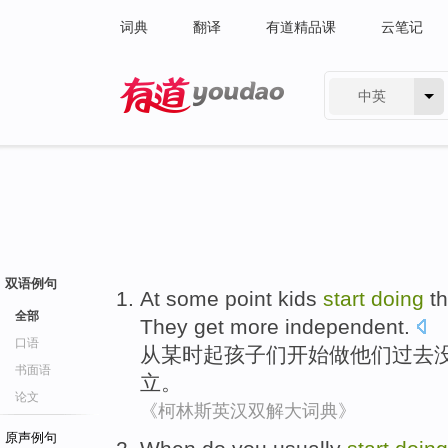
词典
翻译
有道精品课
云笔记
中英
有道 - 网易旗下搜索
双语例句
At
some point
kids
start
doing
t
全部
They
get
more
independent
.
口语
从
某
时起
孩子们
开始
做
他们
过去
书面语
立。
论文
《柯林斯英汉双解大词典》
原声例句