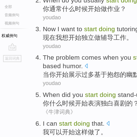
W
hen do you usually
start
doing
全部
你
通常什么时候开始做作业？
音频例句
youdao
视频例句
Now
I
want to
start
doing
tutorin
权威例句
现在
我
想
开始
独立
做
辅导
工作
。
youdao
go
The
problem
comes
when
you
s
返回词典
top
based
humor
.
当
你
开始
展示
过多
基于
抱怨
的
幽
youdao
When
did
you
start
doing
stand-
你
什么
时候
开始
表演独白喜剧的
《牛津词典》
I
can
start
doing
that
.
我
可以
开始
这样
做了。