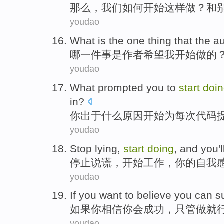
那么
，
我们
如何
开始
这样
做
？和
youdao
What
is
the
one
thing
that
the a
哪
一
件
事
是
作者
希望
我
开始
做的
youdao
What
prompted
you
to
start
doi
in
?
你
出于
什么
原因
开始
为
每次
代码
youdao
Stop
lying
,
start
doing
, and
you
'l
停止
说谎
，
开始
工作
，
你
的
自我
youdao
If
you
want to
believe
you
can
s
如果
你
相信
你
会
成功
，只管做
就
youdao