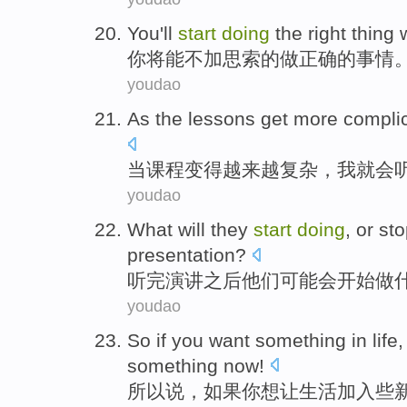
You
'll
start
doing
the
right
thing
你
将能
不
加思索
的
做
正确
的
事情
youdao
As
the
lessons
get
more
compli
当
课程
变得
越来越
复杂
，
我
就会
youdao
What
will
they
start
doing
, or
sto
presentation
?
听完
演讲
之后
他们
可能会
开始
做
youdao
So
if
you
want
something
in
life
something
now
!
所以说
，
如果
你
想让
生活
加入
些