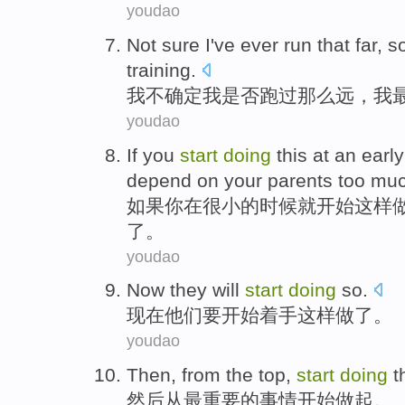
youdao
Not
sure
I
've ever
run
that
far
, s
training
.
我
不
确定
我
是否
跑
过
那么
远
，我
youdao
If
you
start
doing
this
at
an earl
depend on
your
parents
too mu
如果
你
在
很小
的时候
就开始
这样
了。
youdao
Now
they
will
start
doing
so
.
现在
他们
要
开始
着手这样做了。
youdao
Then
,
from
the top
,
start
doing
t
然后
从
最
重要的事情
开始
做起。