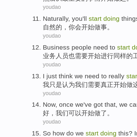
youdao
Naturally
,
you
'll
start
doing
thing
自然
的，
你
会
开始
做事
。
youdao
Business
people
need to
start
d
业务
人员
也
需要
开始
进行
同样
的
youdao
I
just
think
we
need to
really
star
我
只是
认为
我们
需要
真正
开始
做
youdao
Now
, once
we
've got that,
we ca
好
，
我们
可以
开始
做了
。
youdao
So
how do
we
start
doing
this? 