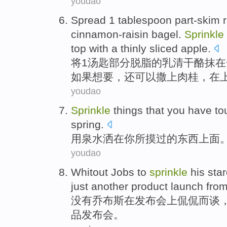
youdao
Spread
1
tablespoon
part-skim
r
cinnamon-raisin
bagel.
Sprinkle
top with
a thinly
sliced
apple
.
将
1
汤匙
部分
脱脂
的
乳清干酪抹
在
如果
想要
，还可以撒上肉桂，在
youdao
S
prinkle
things that you have to
spring.
用
泉水洒在你所摸过的东西上面
youdao
Whitout Jobs
to
sprinkle
his sta
just another
product
launch from
没有
乔布斯
在
发布会上侃侃而谈
品
发布会
。