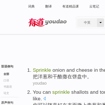
词典
翻译
有道精品课
云笔记
中英
有道 - 网易旗下搜索
双语例句
Sprinkle
onion
and
cheese
in
th
全部
把
洋葱
和
干酪
撒
在
饼
盘中
。
口语
youdao
书面语
You
can
sprinkle
shallots
and
t
论文
like.
原声例句