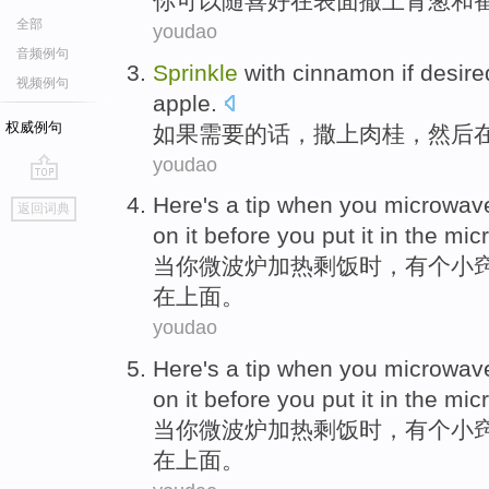
你
可以
随喜好在
表面
撒
上
青葱
和
全部
youdao
音频例句
Sprinkle
with
cinnamon
if
desire
视频例句
apple
.
权威例句
如果
需要的话
，
撒上
肉桂
，然后
youdao
go
Here's
a
tip
when
you
microwav
返回词典
top
on
it
before
you
put it
in the mic
当
你
微波炉
加热剩饭时，
有个
小
在上面
。
youdao
Here's
a
tip
when
you
microwav
on
it
before
you
put it
in the mic
当
你
微波炉
加热剩饭时，
有个
小
在上面
。