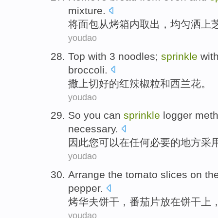
mixture
.
将
面包
从
烤箱内取出
，
均匀
洒上
youdao
Top with 3 noodles;
sprinkle
wit
broccoli
.
撒上切
好的
红
辣椒粒
和
西兰花
。
youdao
So
you
can
sprinkle
logger
met
necessary
.
因此
您
可以
在
任何
必要的
地方
采
youdao
Arrange the
tomato
slices
on th
pepper.
烤
华夫
饼干，
番茄
片
放在饼干
上
youdao