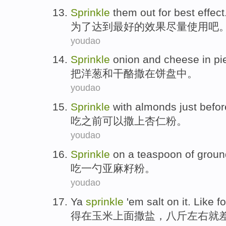
Sprinkle
them out
for
best
effect
为了
达到最好的
效果
尽量使用
吧
youdao
Sprinkle
onion
and
cheese
in
pi
把
洋葱
和
干酪
撒
在
饼
盘中
。
youdao
Sprinkle
with
almonds
just
befor
吃
之前
可以
撒
上
杏仁粉
。
youdao
Sprinkle
on
a
teaspoon of
grou
吃
一
勺
亚麻籽粉
。
youdao
Ya
sprinkle
'em
salt
on it. Like f
得
在玉米上面撒
盐
，
八斤左右就