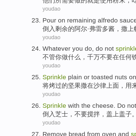
他们
所需要做
的
就是
使用
粉末
，
youdao
Pour
on
remaining
alfredo
sauc
倒入
剩余
的
阿尔
·弗雷多
酱
，
撒上
youdao
Whatever
you
do
,
do not
sprinkl
不管
你
做
什么，千万
不要
在
任何
youdao
Sprinkle
plain or
toasted
nuts
o
将
烤
过
的
坚果
撒
在
沙
律上面，用
youdao
Sprinkle
with the
cheese
.
Do no
倒入
芝士
，
不要
搅拌
，
盖
上
盖子
youdao
Remove
bread
from
oven
and
s