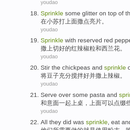
youdao
Sprinkle
some glitter
on
top of t
在
小苏打上面撒
点亮片。
youdao
Sprinkle
with reserved
red pepp
撒上
切好的
红
辣椒粒
和
西兰花。
youdao
Stir the
chickpeas
and
sprinkle
o
将
豆子充分搅拌好
并
撒
上
辣椒
。
youdao
Serve over some
pasta
and
spri
和
意面一起
上桌，上面可以
点缀
youdao
All
they
did
was
sprinkle
,
eat
an