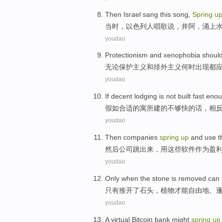
Then
Israel
sang
this song,
Spring
u
当时
，
以色列人
唱歌
说，井
阿
，涌上
youdao
Protectionism
and
xenophobia
shoul
无论保护
主义
和
排外
主义何时出现都
youdao
If
decent
lodging
is not
built
fast
enou
假如
合适的
寓所
建
的
不够
快
的话，
相
youdao
Then
companies
spring
up
and
use
t
然后
公司
跳出
来，
用
这些
软件
作为
盈
youdao
Only
when
the
stone
is removed
can 
只有
推开
了
石头
，植物
才能
自由地、
youdao
A
virtual
Bitcoin
bank
might
spring
up