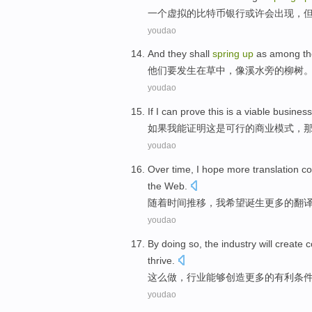
一个
虚拟
的
比特币
银行
或许会
出现
，
youdao
And
they
shall
spring
up
as
among
t
他们
要
发生
在
草
中，
像溪水
旁的
柳树
youdao
If
I
can
prove
this
is
a
viable
business
如果
我
能
证明
这
是
可行
的
商业
模式
，
youdao
Over
time
,
I
hope
more
translation
co
the
Web
.
随着
时间
推移，
我
希望
诞生
更多
的
翻
youdao
By doing
so, the
industry
will
create
c
thrive
.
这么
做，
行业
能够
创造
更多
的
有利
条
youdao