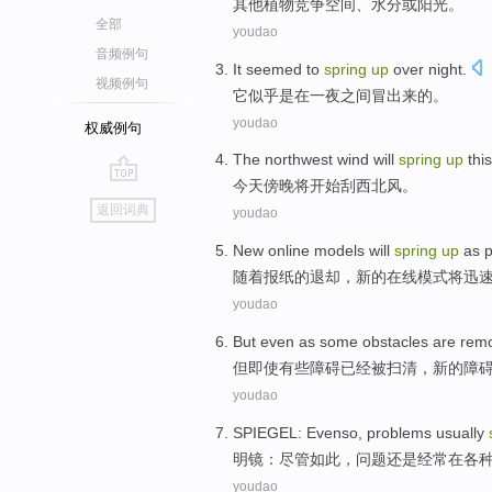
其他
植物
竞争
空间
、
水分
或
阳光
。
全部
youdao
音频例句
It
seemed to
spring
up
over
night
.
视频例句
它
似乎
是
在
一夜之间
冒
出来
的。
youdao
权威例句
The northwest
wind
will
spring
up
thi
今天
傍晚
将
开始
刮西北风
。
go
返回词典
youdao
top
New
online
models
will
spring
up
as
随着
报纸
的
退却
，
新的
在线
模式
将
迅
youdao
But
even as
some
obstacles
are rem
但
即使
有些
障碍
已经
被
扫清，
新的
障
youdao
SPIEGEL
: Evenso,
problems
usually
明镜
：尽管如此，
问题
还是
经常
在
各
youdao