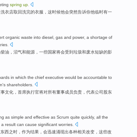
ting
spring
up
.
去
洗衣店
取回洗完的衣服，这时候
他
会
突然
告诉你他临时
有
一
ert
organic
waste
into
diesel
,
gas
and
power
, a
shortage
of
ries
.
为
柴油
，
沼气
和
能源
，
一些
国家将会受到
垃圾
和
废水
短缺
的影
ards in which
the chief
executive
would be
accountable
to
rm's
shareholders
.
董事
文化，
首席
执行官
将对所有董事成员
负责
，
代表
公司
股东
ng
as
simple
and
effective
as Scrum
quite
quickly
,
all
the
a
result
can
cause
significant
worries
.
的
东西之时
，
作为
结果
，会迅速
涌现
出
各种
相关
改变
，这些改