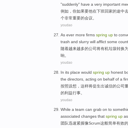
"
suddenly
"
have
a
very
important
mee
例如
，
你
如果
要
他
在
下班
回家
的
途中
个
非常
重要
的
会议
。
youdao
As
ever more
firms
spring
up
to
conv
trash
and
slurry
will
afflict
some
count
随着
越来越
多
的
公司
将
有机
垃圾
转换
响。
youdao
In
its place
would
spring
up
honest
bo
the
directors
,
acting
on behalf
of a
fi
按照
设想，这样
将
促生出
诚信
的
公司
的利益
行事
。
youdao
While a
team
can grab on to
somethi
associated
changes
that
spring
up
as
团队
迅速
紧握
像
Scrum
这般
简单
有效