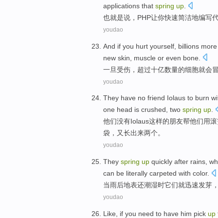
applications
that
spring
up
.
也就是说，PHP
让
你
快速
简洁
地编写
youdao
And if you
hurt yourself
,
billions more
new
skin
,
muscle
or even
bone
.
一旦
受伤
，超过
十亿
数量的
细胞
就会
youdao
They
have no
friend
Iolaus
to burn
wi
one
head
is
crushed
, two
spring
up
.
他们
没有
Iolaus
这样
的
朋友
帮他们
用
滚
袋，又长出来两个。
youdao
They
spring
up
quickly
after
rains
,
wh
can be literally carpeted with
color.
当
雨后
地表
还
潮湿
时
它们
就迅速
发芽
youdao
Like
,
if
you
need to have
him
pick
up