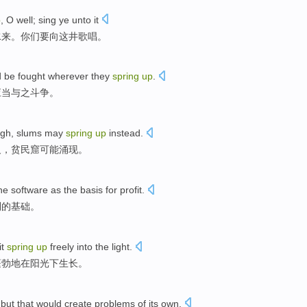
p
,
O
well;
sing
ye
unto
it
水来。
你们
要向这井
歌唱
。
d be
fought
wherever they
spring
up
.
应当
与之斗争
。
gh
,
slums
may
spring
up
instead
.
反
，
贫民窟
可能
涌现
。
he
software
as
the
basis
for
profit
.
利
的
基础
。
it
spring
up
freely into
the
light
.
蓬勃
地在阳光下生长。
but
that would
create
problems
of
its
own
.