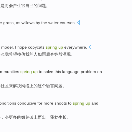
但是
将
会
产生
它
自己
的
问题
。
he grass
, as
willows
by
the
water courses.
。
model
, I
hope
copycats
spring
up
everywhere.
那么我
希望
模仿
我的人如雨后春笋般涌现。
mmunities
spring
up
to
solve
this
language
problem
on
译
社区
来
解决
网络
上
的
这个
语言
问题
。
onditions
conducive
for
more
shoots
to
spring
up
and
件
，令更多的嫩芽破土而出，蓬勃生长。