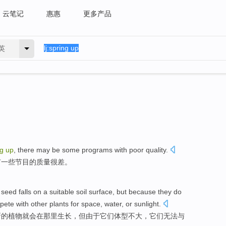
云笔记
惠惠
更多产品
英
ng
up
,
there
may
be
some
programs
with
poor
quality
.
有
一些
节目
的质量很差。
seed
falls
on
a
suitable
soil
surface
,
but
because
they
do
pete
with
other
plants
for
space
,
water
,
or
sunlight
.
新的
植物
就会
在那里生长，
但
由于
它们
体型
不大
，它们
无法
与