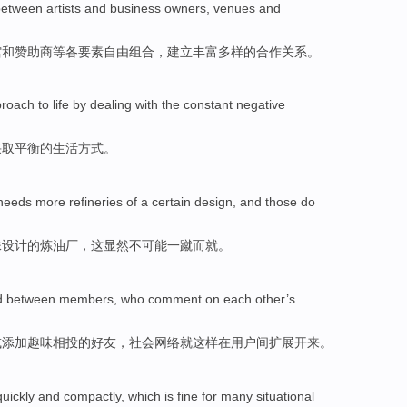
 between
artists
and
business owners
,
venues
and
馆
和
赞助商
等各要素自由组合，
建立
丰富多样
的
合作
关系
。
proach
to
life
by
dealing with
the
constant
negative
采取
平衡
的
生活
方式
。
needs
more
refineries
of
a
certain
design
, and
those
do
殊
设计
的
炼油厂
，
这
显然
不
可能
一蹴而就
。
d
between
members, who
comment on
each other
’s
或
添加
趣味相投的好友，
社会
网络
就这样在
用户
间
扩展开来。
quickly
and compactly
,
which
is
fine
for
many
situational