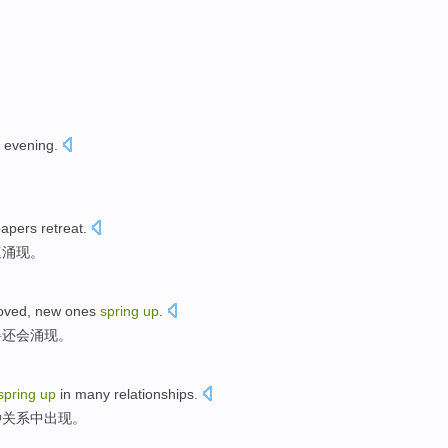
s evening
.
papers
retreat
.
速
涌现
。
oved
,
new
ones
spring
up
.
碍还会
涌现
。
spring
up
in
many
relationships
.
种
关系
中出现。