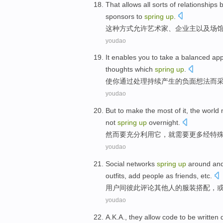
That
allows
all
sorts
of
relationships
sponsors
to
spring
up
.
这种
方式允许
艺术家
、
企业主
以及
场
youdao
It enables
you
to take
a
balanced
ap
thoughts
which
spring
up
.
使
你
通过
处理
持续
产生的
负面
想法
而
youdao
But
to
make
the most of
it
, the world
not
spring
up
overnight
.
然而
要
充分利用
它
，就
需要
更多
经
特
youdao
Social
networks
spring
up
around an
outfits
,
add
people
as
friends,
etc
.
用户间
彼此
评论
其他人的
服装
搭配，
youdao
A.K.A., they
allow
code
to be written