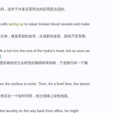
代码
，
这
对于
许多
应景
而生的应用
是
合适的。
cells
spring
up
to
repair
broken
blood vessels
and
make
冒
出来
，
修复
受损
的
血管
，
生成
新的
皮肤
、
肌肉
乃至
骨骼
。
th a
hot
iron
the root
of
the
hydra
's
head
, but as soon as
烫的
烙铁
把
九头
蛇
怪的
脑袋
斩草除根，于是刚
打碎
一个
脑
en
the surface
is
moist
.
Then
, for
a
brief
time
, the
desert
，
然后
在
一个
短
时间
里，给
沙漠
铺
上绿色地毯。
the
laundry
on
the
way
back
from office,
he
might