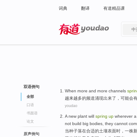
词典
翻译
有道精品课
中
有道 - 网易旗下搜索
双语例句
When more and more
channels
spri
全部
越来越
多的
频道
涌现
出来了，
可能
会
口语
youdao
书面语
A
new
plant
will
spring
up
wherever
a
论文
not
build
big
bodies, they
cannot
com
当
种子
落
在
合适
的
土壤
表面
时，
一
株
原声例句