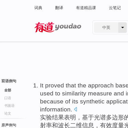
词典
翻译
有道精品课
云笔记
中英
有道 - 网易旗下搜索
双语例句
It proved
that
the
approach
bas
全部
used to
similarity
measure
and
i
口语
because of its
synthetic
applica
书面语
information
.
论文
实验
结果
表明，
基于
光谱
多边形
射率
和
波长
二维信息，有效
度量
原声例句