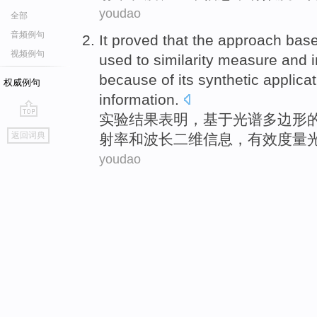
youdao
全部
音频例句
It proved
that
the
approach
bas
视频例句
used to
similarity
measure
and
i
because of its
synthetic
applica
权威例句
information
.
实验
结果
表明，
基于
光谱
多边形
go
返回词典
射率
和
波长
二维信息，有效
度量
top
youdao