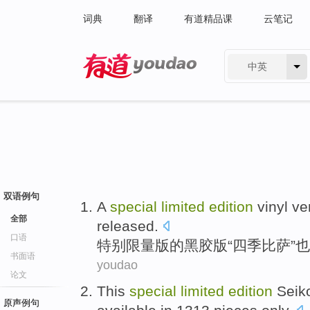
词典
翻译
有道精品课
云笔记
中英
有道 - 网易旗下搜索
双语例句
A
special
limited
edition
vinyl ve
全部
released
.
口语
特别
限量
版
的
黑
胶版
“四季比萨”
也
书面语
youdao
论文
This
special
limited
edition
Seik
原声例句