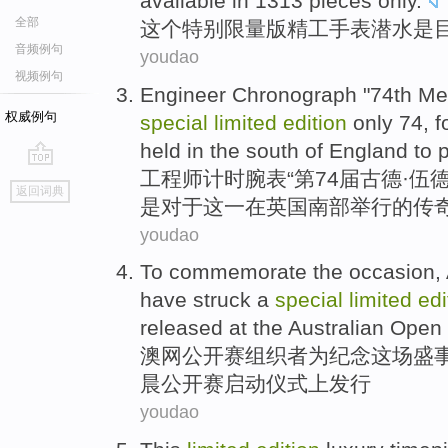
available
in 1313
pieces only
.
全部
这个
特别
限量
版
精工
手表
潜水是
音频例句
youdao
视频例句
Engineer
Chronograph
"74th
Me
权威例句
special
limited
edition
only
74,
f
held
in
the
south
of
England
to
p
工程师
计时腕表
“第74届
古德
·伍
go
返回词典
top
是对于
这
一
在
英国
南部
举行
的
传
youdao
To commemorate
the occasion,
have struck
a
special
limited
edi
released
at the
Australian
Open
澳网
公开赛
组织者
为
纪念
这场盛
晨
公开赛
启动仪式上
发行
youdao