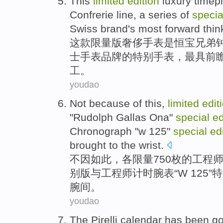
This
limited
edition
luxury
timep
Confrerie
line,
a series
of
specia
Swiss
brand
's most
forward
thin
这
款
限量
版
奢侈
手表
是
恒
宝
兄弟
士
手表
品牌
的
特别
手表
，
最
具前
工。
youdao
Not
because of
this
,
limited
edit
"Rudolph
Gallas Ona
"
special
ed
Chronograph "w 125"
special
ed
brought
to the
wrist
.
不
因
如此
，各
限量
750枚的
工程
别
版
与
工程师计时腕表“
W
125”
腕间。
youdao
The Pirelli
calendar has
been
go