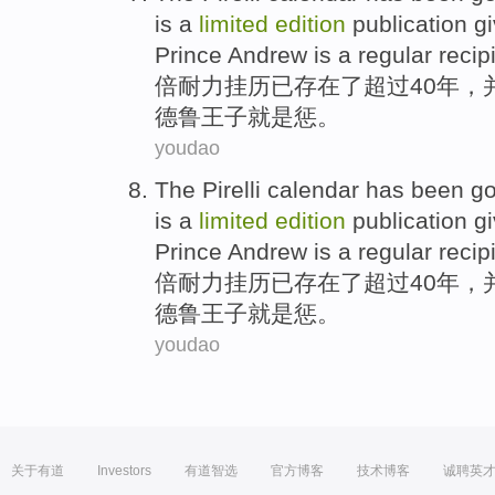
is a
limited
edition
publication
gi
Prince
Andrew
is
a
regular recip
倍
耐力
挂历
已
存在
了
超过
40
年
，
德鲁
王子
就是
惩。
youdao
The Pirelli
calendar has
been
go
is a
limited
edition
publication
gi
Prince
Andrew
is
a
regular recip
倍
耐力
挂历
已
存在
了
超过
40
年
，
德鲁
王子
就是
惩。
youdao
关于有道
Investors
有道智选
官方博客
技术博客
诚聘英