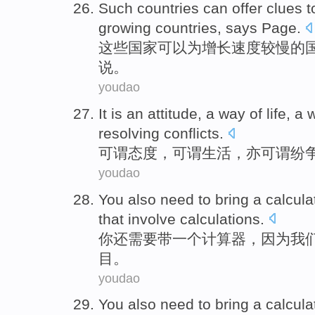
Such
countries
can
offer
clues
t
growing
countries
, says
Page
.
这些
国家
可以
为
增长
速度
较慢的
说
。
youdao
It is
an attitude
, a way of
life
, a 
resolving
conflicts.
可谓
态度
，可谓
生活
，亦可谓
纷
youdao
You
also
need
to
bring
a
calcula
that
involve
calculations
.
你
还
需要
带
一个
计算器
，因为
我
目。
youdao
You
also
need
to
bring
a
calcula