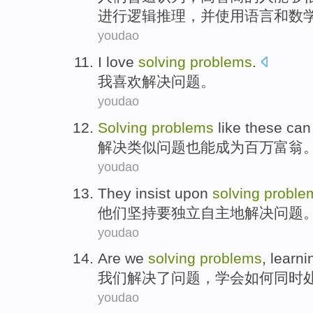
进行逻辑
推理
，
并
使用
语言
和
数
youdao
I
love
solving
problems
.
我
喜欢
解决
问题
。
youdao
Solving
problems
like these
can
解决
类似
问题
也能
成为
百万富翁
youdao
They
insist upon
solving
proble
他们
坚持
要
独立
自主地
解决
问题
youdao
Are
we
solving
problems
,
learni
我们
解决了
问题
，
学会
如何
同时
youdao