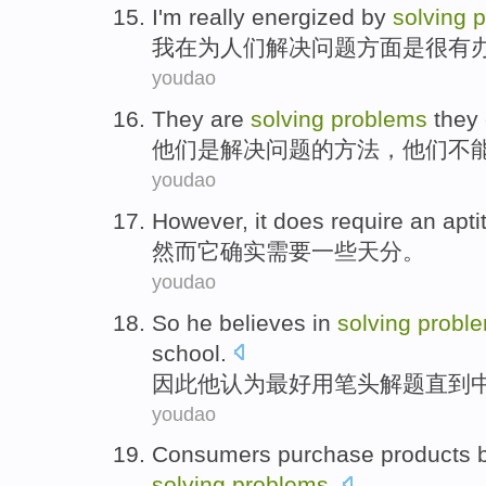
I
'm really
energized
by
solving
p
我
在为
人们
解决
问题方面
是
很
有
youdao
They
are
solving
problems
they
他们
是
解决
问题
的方法，他们
不
youdao
However
,
it
does
require
an apti
然而
它
确实
需要
一些
天分
。
youdao
So
he
believes
in
solving
probl
school
.
因此
他
认为
最
好用
笔头解题
直到
youdao
Consumers
purchase
products
solving
problems
.