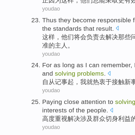
正
因为这样，
他们
总
能
采取
更
有
youdao
Thus
they
become
responsible f
the
standards
that result.
这样
，
他们
将会
负责
去
解决
那些
准
的主人。
youdao
For as long as I can
remember
,
and
solving
problems
.
自从
记事起
，
我
就
热衷于
接触
新
youdao
Paying close attention to
solvin
interests
of
the people.
高度
重视
解决
涉及
群众切身
利益
youdao