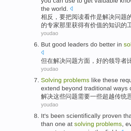
you can use to get valuable kno
the world.
相
反，要把阅读看作是解决问题
的专家那里获得有价值的知识的
youdao
But
good
leaders
do
better
in
so
但
在
解决
问题方面
，
好的
领导者
youdao
Solving
problems
like
these
req
extend
beyond
traditional
ways
解决
这些
问题
需要
一些
超越
传统
youdao
It's been
scientifically
proven
th
than
one
at
solving
problems
,
ev