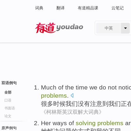
词典
翻译
有道精品课
云笔记
中英
有道 - 网易旗下搜索
双语例句
Much of
the
time
we
do not
noti
全部
problems
.
口语
很多
时候
我们
没有
注意
到我们
正
书面语
《柯林斯英汉双解大词典》
论文
H
er ways of
solving
problems
ar
原声例句