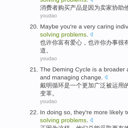
消费者
购买
产品
是因为
卖家
协助
youdao
Maybe
you're
a very
caring indi
solving
problems
.
也许
你
富有
爱心
，也许你办事
很
道
。
youdao
The Deming
Cycle
is
a
broader
and
managing
change
.
戴明
循环
是
一个
更加广泛
被运用
变革。
youdao
In doing
so,
they
're
more likely
t
solving
problems
.