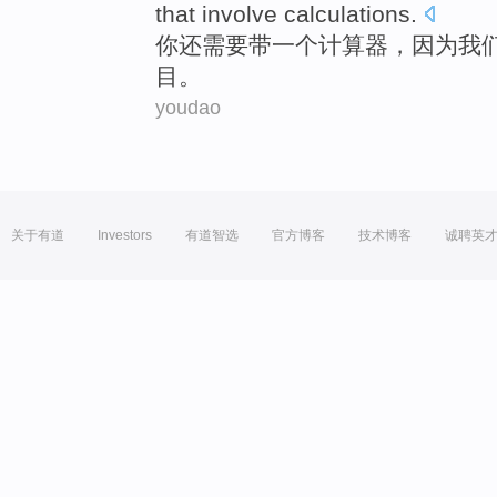
that
involve
calculations
.
你
还
需要
带
一个
计算器
，因为
我
目。
youdao
关于有道
Investors
有道智选
官方博客
技术博客
诚聘英