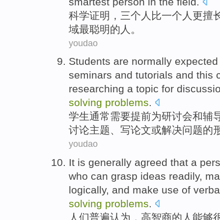
smartest
person
in the
field
.
科学
证明
，
三个
人
比
一个人
更
擅
域
最
聪明的人。
youdao
Students
are normally
expected 
seminars
and
tutorials
and
this
researching
a
topic
for
discussi
solving
problems
.
学生
通常
需要
提前
为
研讨会
和
辅
讨论
主题
、
写
论文
或
解决
问题
的
youdao
It
is generally agreed
that a
per
who
can
grasp
ideas
readily
,
ma
logically
,
and
make
use
of
verba
solving
problems
.
人们
普遍
认为，
高
智商
的
人
能够