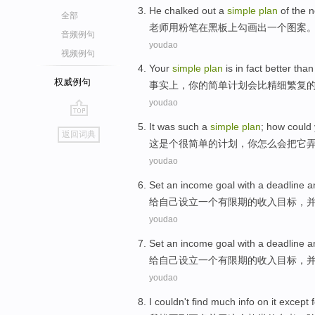
He chalked
out
a
simple
plan
of
the
n
全部
老师
用粉笔在黑板上勾画
出
一个
图案
音频例句
youdao
视频例句
Your
simple
plan
is
in fact
better
than
权威例句
事实上
，
你
的
简单
计划
会
比
精细
繁复
youdao
go
It
was such
a
simple
plan
; how could
返回词典
top
这
是个
很
简单的
计划
，
你
怎么会把它
youdao
Set
an
income
goal
with a
deadline
a
给自己设立
一
个
有
限期
的
收入
目标
，
youdao
Set
an
income
goal
with
a
deadline
a
给自己设立
一
个
有
限期
的
收入
目标
，
youdao
I
couldn't find
much
info
on
it
except f