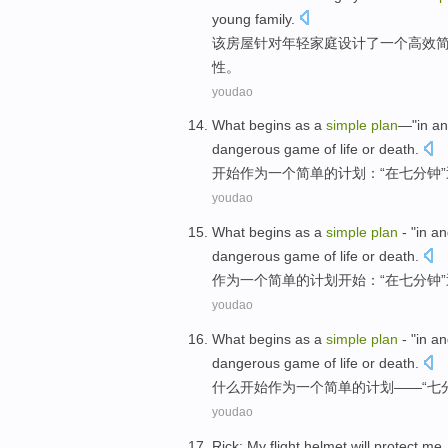
young
family
.
该
房屋
针对
年轻
家庭
设计
了
一个
高效
性
。
youdao
What begins
as
a
simple
plan
—"
in
an
dangerous
game
of
life
or
death
.
开始
作为
一
个
简单
的
计划
：“
在
七
分钟
youdao
What
begins
as
a
simple
plan
- "
in
an
dangerous
game
of life
or
death
.
作为
一
个
简单
的
计划
开始
：“
在
七
分钟
”
youdao
What
begins
as
a
simple
plan
- "in an
dangerous
game
of
life
or
death
.
什么
开始
作为
一
个
简单
的
计划
——“
七
youdao
Rick:
My
flight
helmet
will
protect
me