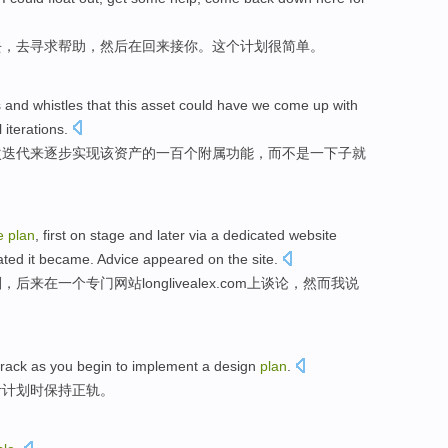
去
，
去
寻求
帮助，然后在
回来
接
你
。
这个
计划
很
简单
。
s and
whistles
that
this
asset
could have
we
come up with
l
iterations
.
次
迭代
来逐步实现
该
资产
的
一百个
附属
功能，
而不是
一下子就
e
plan
,
first
on
stage
and
later via
a
dedicated
website
ated
it
became
. Advice appeared on
the
site.
划
，
后来
在
一个
专门
网站
longlivealex.com上谈论，
然而
我说
track
as
you
begin to
implement
a
design
plan
.
计
计划
时
保持
正轨
。