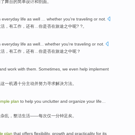
除了
舞台
的
简单
设计
和
剖面
。
n
everyday
life
as well
…
whether
you
're
traveling or not.
生活
，有
工作
，
还有
…你
是否
在旅途之中呢? ?。
n
everyday
life
as well
...
whether
you
're
traveling
or not.
生活
，有
工作
，
还有
…
你
是否
在旅途之中呢？
and
work
with them. Sometimes, we even
help
implement
临
这
一
机遇
十分
主动
并
努力
寻求解决
方法。
imple
plan
to
help
you
unclutter
and organize your
life
…
除
杂乱
，整洁
生活
——每次仅一
分钟
足矣。
le
plan
that
offers
flexibility
, growth
and
practicality
for
its