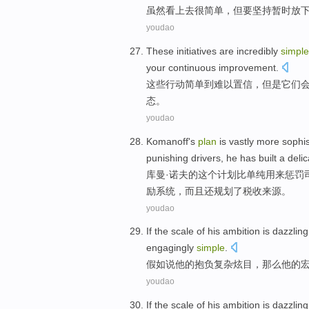
虽然
看上去
很
简单
，但要
坚持
暂时
放
youdao
These
initiatives
are incredibly
simple
your
continuous
improvement
.
这些
行动
简单
到
难以
置信，
但是
它们
态。
youdao
Komanoff
's
plan
is vastly
more
sophis
punishing
drivers
,
he
has
built
a
delic
库曼·
诺夫
的这个
计划
比
单纯
用来惩罚
励
系统
，
而且
还规划了
税收
来源
。
youdao
If
the scale
of
his
ambition
is
dazzling
engagingly
simple
.
假如
说
他
的
抱负
复杂
炫目
，那么他的
youdao
If
the scale
of
his
ambition
is
dazzling