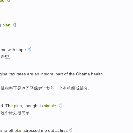
ple
.
g
plan
.
me
with
hope
.
了
希望
。
ginal
tax rates
are
an
integral
part
of the
Obama
health
边缘
税率
正是
奥巴马
保健计划的
一个
有机组成
部分
。
rd.
The
plan
, though,
is
simple
.
管
这个
计划
很
简单。
time-off
plan
stressed
me
out
at first
.