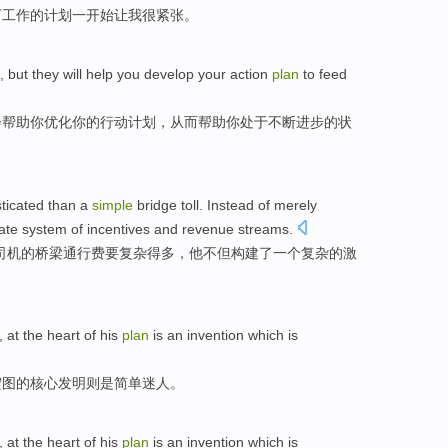
下工作的
计划
一开始让
我
很紧张
。
,
but
they
will
help
you
develop
your
action
plan
to feed
会
帮助
你
优化
你
的
行动
计划
，
从而
帮助你
处于不断
进步的状
ticated
than
a
simple
bridge
toll
. Instead
of
merely
ate
system
of
incentives
and
revenue
streams
.
司机
的
桥梁
通行费
要
复杂
得
多
，
他
不但
构建了
一个
复杂
的
激
, at the
heart
of his
plan
is an
invention
which
is
宏图
的
核心
发明
则
是
简单
迷人。
, at the
heart
of his
plan
is an
invention
which
is