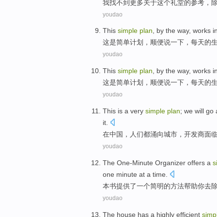
我
找
不到
更多
关于
这个
礼堂的参考，
youdao
This
simple
plan
,
by the way
,
works
i
这
是
简单
计划
，
顺便
说一下，
每天
的
youdao
This
simple
plan
,
by the way
,
works
i
这
是
简单
计划
，
顺便
说一下，
每天
的
youdao
This
is
a
very
simple
plan
;
we
will
go
it.
在
中国，
人们
都
涌向
城市，
开发商
面
youdao
The One-Minute
Organizer
offers
a
s
one
minute
at
a
time.
本书
提供了
一
个
简明的
方法
帮助
你
去
youdao
The
house
has
a
highly efficient
simp