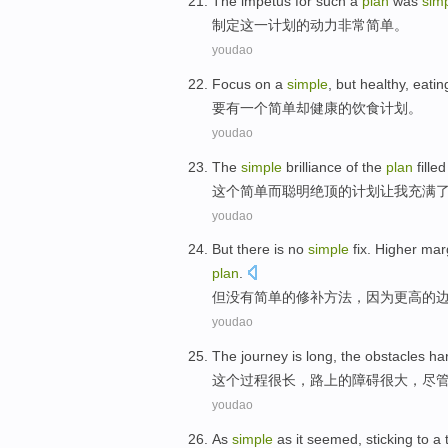
The
impetus
for
such
a
plan
was
sim
制定
这
一
计划
的
动力非常
简单。
youdao
Focus
on
a
simple
,
but
healthy
,
eatin
要
有
一个
简单
却
健康
的
饮食
计划。
youdao
The
simple
brilliance
of the
plan
filled
这个
简单
而聪明
绝顶
的
计划
让
我
充满
youdao
But
there is no
simple
fix
.
Higher
mar
plan
.
但
没有
简单
的
修补方法
，因为
更高
的
youdao
The
journey
is
long
,
the obstacles
ha
这个
过程
很长
，
路上
的障碍很大，
尽
youdao
As
simple
as it seemed
,
sticking to
a 