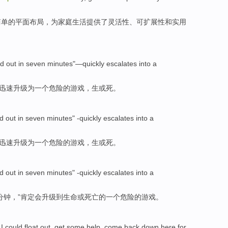
简单
的
平面
布局，为家庭生活
提供
了
灵活性
、可扩展性
和
实用
d out in
seven
minutes
"—quickly
escalates
into
a
”迅速
升级
为一个
危险
的
游戏
，
生
或
死。
d out in
seven
minutes
"
-quickly
escalates
into
a
迅速
升级
为一个
危险
的
游戏
，
生
或
死。
d out in
seven
minutes
"
-quickly
escalates
into
a
分钟
，”
肯定会
升级
到
生命
或
死亡的一个
危险
的
游戏
。
.
I
could
float
out
,
get
some help
,
come back down here
for