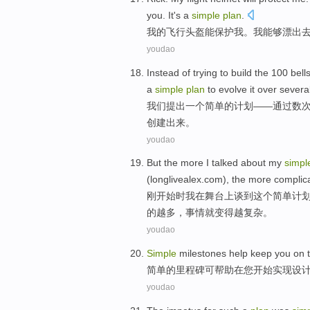
you
.
It
's a
simple
plan
.
我
的
飞行
头盔
能
保护
我
。
我
能够
漂
出
youdao
Instead
of trying to
build
the
100 bell
a
simple
plan
to evolve it over
severa
我们
提出
一个
简单
的
计划
——通过
数
创建
出来。
youdao
But
the more
I
talked about
my
simpl
(longlivealex.com), the more
complic
刚开始
时
我
在
舞台上
谈到
这个
简单
计
的越多，事情就
变得越
复杂
。
youdao
Simple
milestones
help
keep
you
on 
简单
的
里程碑
可
帮助
在
您
开始
实现
设
youdao