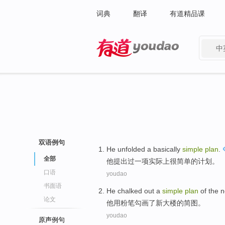
词典
翻译
有道精品课
中
有道 - 网易旗下搜索
双语例句
He
unfolded
a
basically
simple
plan
.
全部
他
提出过
一项
实际上
很简单
的
计划
。
口语
youdao
书面语
He chalked
out a
simple
plan
of the
n
论文
他用
粉笔勾画了新大楼
的
简图。
youdao
原声例句