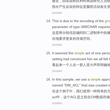
最近
，
由
英国
和
比利时
两国
研究
人员
指令
产生
反应
的特征
是脑部
活动
发生
youdao
This
is
due to
the
encoding
of the
gr
parameter
of
type
VARCHAR
require
这
是
将
分组
信息
编码
到
二进制
串
中的
在地
要求
更多
的存储
空间
。
youdao
It seemed
the
simple
act
of
one
pers
setting had
convinced
him
we
all
felt
看起来
一
个
人
在一
群
人
里大声
而
明确
youdao
In
this
sample
,
we
use
a
simple
appr
named
"DW_ACL" that
was
created
i
在
这个
例子中
，
我们
使用
一
种
简单
的
acl
中，这个ACL
是
之前在
CM数据存储
youdao