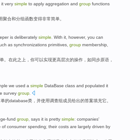
it
very
simple
to
apply
aggregation
and
group
functions
用
聚合
和
分组
函数
变得
非常
简单
。
eper
is
deliberately
simple
.
With
it, however,
you
can
uch as
synchronizations
primitives
,
group
membership,
单
。
在
此之上，
你
可以
实现
更高
层次的
操作
，
如
同步
原语
，
mple
we
used
a
simple
DataBase
class
and
populated
it
e survey
group
.
简单
的
database
类
，
并
使用调查组
成员
给出
的
答案
填充
它
。
ge-fund
group
,
says
it
is pretty
simple
:
companies
'
e
of
consumer
spending
; their
costs
are
largely
driven by