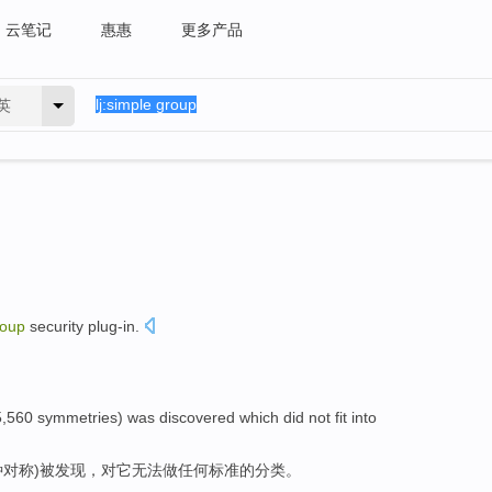
云笔记
惠惠
更多产品
英
roup
security
plug-in
.
,560
symmetries
)
was
discovered
which
did
not
fit into
种对称
)
被
发现
，对它
无法
做
任何
标准
的
分类
。