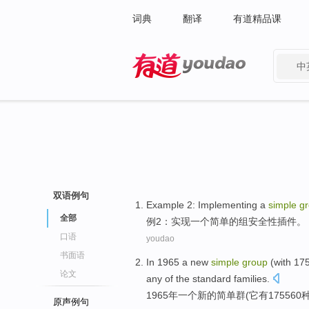
词典
翻译
有道精品课
中
有道 - 网易旗下搜索
双语例句
Example
2
:
Implementing
a
simple
g
全部
例
2
：
实现
一个
简单
的
组
安全性
插件
。
口语
youdao
书面语
In 1965
a
new
simple
group
(
with
175
论文
any
of the
standard
families
.
1965年
一个
新的
简单
群
(
它
有
175560
原声例句