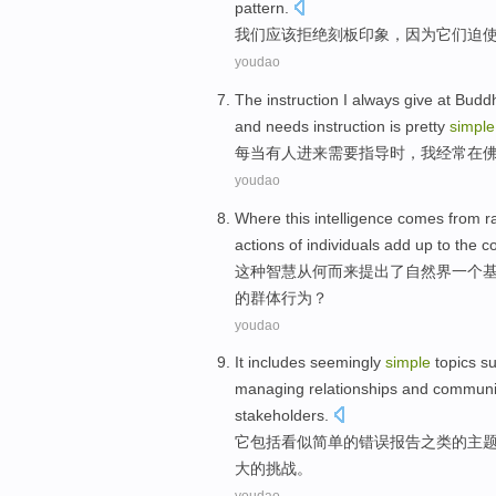
pattern
.
我们
应该
拒绝
刻板印象
，
因为
它们
迫
youdao
The
instruction
I
always
give
at
Buddh
and
needs
instruction
is pretty
simple
每当
有人
进来
需要
指导
时，
我
经常
在
youdao
Where
this
intelligence
comes
from
r
actions
of
individuals
add up
to the
c
这种
智慧
从
何
而来
提出
了
自然界
一个
的群体
行为
？
youdao
It
includes
seemingly
simple
topics
su
managing
relationships
and
communi
stakeholders
.
它
包括
看似
简单
的
错误
报告之类
的
主
大
的
挑战
。