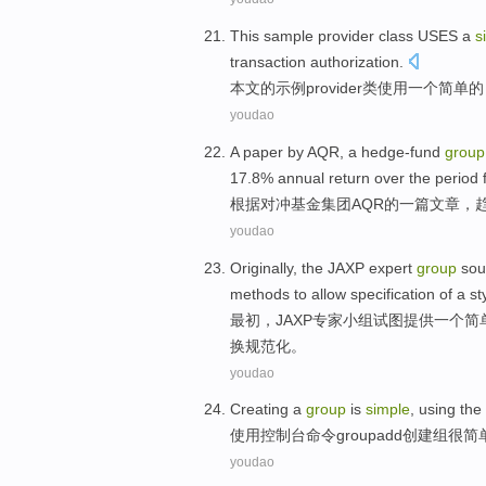
This
sample
provider
class
USES
a
s
transaction
authorization
.
本文
的
示例
provider
类
使用
一个
简单
的
youdao
A
paper
by
AQR
,
a
hedge-fund
group
17.8%
annual
return
over the
period 
根据
对冲
基金
集团
AQR
的
一
篇文章
，
youdao
Originally
,
the JAXP
expert
group
sou
methods
to
allow
specification
of a
st
最初
，
JAXP
专家
小组
试图
提供
一个
简
换规范化。
youdao
Creating a
group
is
simple
,
using
the
使用
控制台
命令
groupadd
创建
组
很
简
youdao