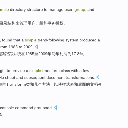
imple
directory
structure
to
manage
user
,
group
,
and
目录
结构
来
管理
用户
、
组
和
事务
授权
。
, found
that a
simple
trend-following
system
produced a
from 1985 to 2009.
趋势
跟踪
系统
在
1985至2009年间
年
利润
为17.8%。
ght to
provide
a
simple
transform
class
with
a few
yle
sheet
and
subsequent
document
transformations
.
单
的
Transfor m
类
和
几个
方法
，
以
使
样式
表
和
后面的
文档
变
 console
command
groupadd
.
单
。