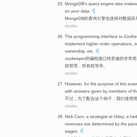
MongoDB's
query
engine
also
makes
on
your
data
.
MongoDB
的
查询
引擎
也
使得
对
数据
应
youdao
The
programming
interface
to
ZooKe
implement
higher
order
operations
,
s
ownership
,
etc
.
zookeeper
的
编程
接口
特意
做的非常
简
组
管理，所有权等等。
youdao
However
,
for
the
purpose
of
this
exa
with
answers
given
by
members
of
th
不过
，
为了
配合
这个
例子
，
我们
使用
youdao
Nick
Carn
, a
strategist at
Odey, a
hed
revenues
are
determined
by the
pac
wages
.