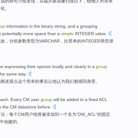
组成
的
研究
小组
发现
，
在
磁共振
成像
扫描仪下
，
植物人
对
简单
变化。
oup
information
in
the
binary
string
, and a
grouping
s
potentially
more
space
than
a
simple
INTEGER value
.
缘故，
分组
参数
类型
为
VARCHAR
，
比
简单
的
INTEGER
类型
潜
on
expressing their
opinion
loudly
and
clearly
in a
group
the
same way
.
地阐述
观点
这个
简单
的
事实让
他
认为
我们
都
感
同身受。
oach
:
Every
CM
user
group
will
be
added
to
a
fixed
ACL
n
the CM datastore
before
.
方法
：
每个
CM
用户
组
将
被
添加
到
一个
名为
“DW_ACL”的
固定
中
创建
的。