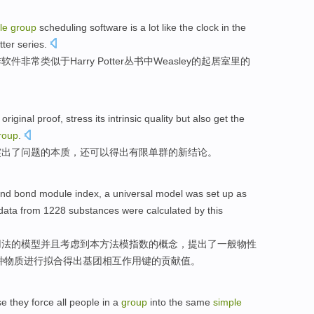
le
group
scheduling
software
is a lot
like
the clock
in
the
tter
series
.
排
软件
非常
类似
于
Harry
Potter丛书中
Weasley
的
起居室
里
的
original
proof
,
stress
its
intrinsic
quality
but also
get
the
roup
.
突出
了问题的
本质
，
还
可以得出
有限单群
的
新
结论
。
nd
bond
module
index
, a universal
model
was
set
up
as
data from 1228
substances
were calculated
by
this
用
法
的
模型
并且
考虑
到
本
方法
模
指数
的概念，
提出
了一般
物
性
种物质
进行
拟合得出基团相互作用
键
的
贡献
值。
se
they
force
all
people
in
a
group
into
the
same
simple