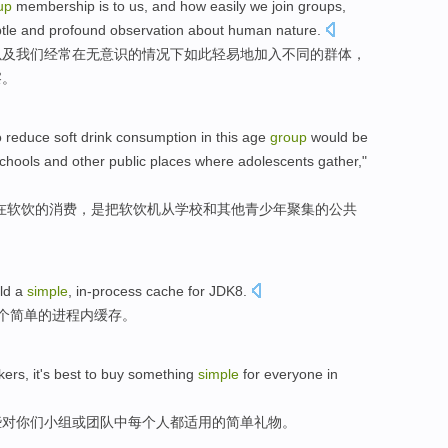
up
membership is
to
us
,
and
how
easily
we
join
groups
,
tle
and
profound
observation
about
human nature
.
以及
我们
经常
在无意识
的情况下如此
轻易地
加入
不同的
群体
，
察
。
o
reduce
soft
drink
consumption
in
this age
group
would
be
chools
and
other
public
places where
adolescents
gather
,"
在
软
饮
的
消费
，
是
把
软饮
机
从
学校
和
其他
青少年
聚集
的
公共
ld
a
simple
,
in-process
cache
for
JDK8
.
个
简单
的
进程内
缓存
。
kers
, it's
best
to
buy
something
simple
for
everyone
in
些
对
你们
小组
或
团队
中
每个人都适用
的
简单
礼物。