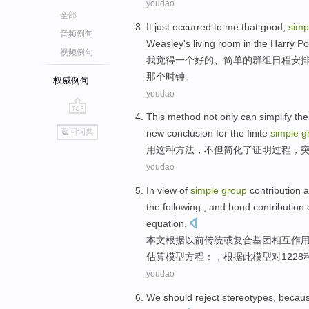
youdao
全部
It just occurred to
me
that
good
,
simp
音频例句
Weasley
's
living room
in
the
Harry
Po
视频例句
我
觉得一个
好的
、
简单
的
群组
日程安
那个
时钟
。
权威例句
youdao
This
method
not only
can
simplify
the
go
返回词典
new
conclusion
for the
finite
simple
g
top
用
这种
方法
，
不但
简化
了
证明
过程，
youdao
In view
of
simple
group
contribution
a
the following:, and
bond
contribution
equation
.
本文根据
以前
传统或复合
基团
相互
作
估算模型方程：，根据此模型对1228
youdao
We
should
reject
stereotypes
,
becau