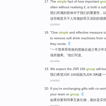
The
simple
fact
of
how important
gro
often
without
realising it,
is
both
a
sub
我们
所属
的
群体
对于我们的
重要性
，
这些
都
是
关于
人性
微妙
而
又
深刻的
观
youdao
"
One
simple
and
effective
measure
t
to remove
soft drink
machines
from
s
they
wrote
.
“
一个
简单
而
有效
的
措施
去
减少
青少年
场所
撤离。”
他们
写道
。
youdao
We
expect
the JSR
166
group
will
bui
我们
希望
JSR
166
组
能为JDK 8
构建
一
youdao
If
you
're
exchanging
gifts
with
co-wor
your
team
or
group
.
如果
你
要
和
同事
互换
礼物
，
最好
是
买
youdao