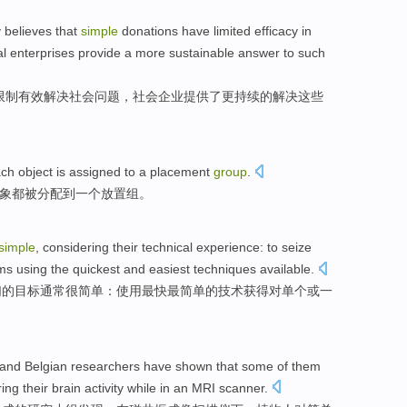
y
believes that
simple
donations
have
limited
efficacy in
al
enterprises
provide
a
more
sustainable
answer
to
such
限制
有效
解决
社会
问题
，社会
企业
提供
了
更
持续
的
解决
这些
ach
object
is assigned
to
a
placement
group
.
象
都
被
分配
到
一个放置组。
simple
,
considering
their
technical
experience
: to seize
ms
using
the
quickest
and easiest
techniques
available
.
们的
目标
通常
很
简单
：
使用
最快
最
简单的
技术
获得对
单个
或
一
and
Belgian
researchers
have
shown that
some
of
them
ring
their
brain
activity
while
in
an MRI
scanner
.