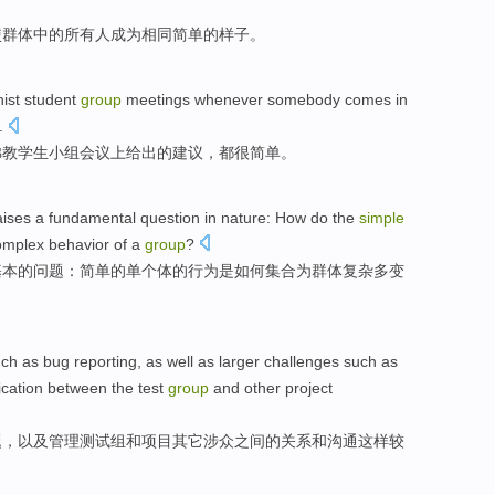
使
群体
中的
所有
人
成为
相同
简单
的
样子
。
ist
student
group
meetings
whenever
somebody
comes in
.
佛教
学生
小组
会议上
给出
的建议，都
很
简单
。
aises
a
fundamental
question
in
nature
:
How
do
the
simple
omplex
behavior
of
a
group
?
基本
的
问题
：
简单
的
单个体
的
行为
是
如何
集合
为
群体
复杂多变
ch as
bug
reporting
, as
well
as
larger
challenges
such
as
cation
between
the
test
group
and
other
project
题
，
以及
管理
测试
组
和
项目
其它
涉众
之间
的
关系
和
沟通
这样
较