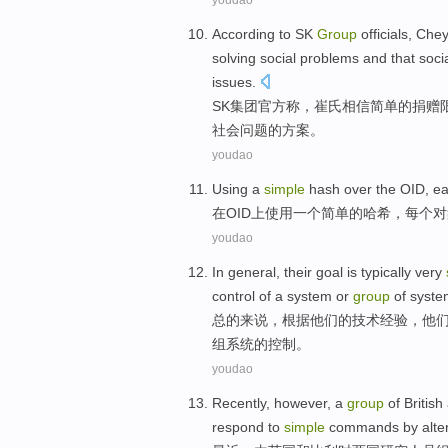
youdao
According to
SK
Group
officials
,
Che
solving
social
problems
and that soci
issues
.
SK
集团
官方称
，
崔氏
相信
简单
的
捐赠
社会
问题
的方案。
youdao
Using
a
simple
hash
over
the OID
,
e
在
OID
上
使用
一
个
简单
的
哈希
，
每个
对
youdao
In general
,
their
goal
is typically
very
control
of
a system
or
group
of
syste
总的
来说，
根据
他们
的
技术
经验
，他
组
系统
的
控制
。
youdao
Recently
, however, a
group
of
British
respond
to
simple
commands
by
alte