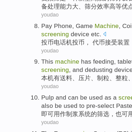
备
处理能力
大
、筛分
效率
高等优
youdao
Pay
Phone
, Game
Machine
,
Coi
screening
device
etc
.
投币
电话机
投币
， 代币
接受
装置
youdao
This
machine
has
feeding
,
table
screening
, and
dedusting
devic
本机
有
送料
、
压片
、制
粒
、整粒
youdao
Pulp
and can be
used
as a
scre
also
be
used
to
pre-select
Past
即可
用作
制浆
系统
的
筛选
，
也
可
youdao