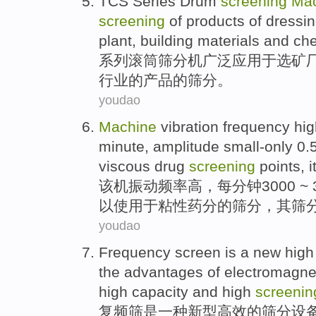
TCS
Series
Drum
screening
Ma
screening
of
products
of
dressin
plant
,
building materials
and
ch
系列
滚筒
筛
分机
广泛
应用于
选矿
行业
的
产品
的筛分。
youdao
Machine
vibration
frequency
hig
minute
,
amplitude small-only
0.
viscous
drug
screening
points
,
i
该机
振动
频率
高
，
每
分钟
3000 ~ 
以
使用
于
粘性
药
分
的
筛
分，
其
筛
youdao
Frequency
screen
is
a
new
high
the
advantages
of
electromagne
high
capacity
and high
screenin
复
频
筛
是
一种
新型
高效
的
筛
分
设