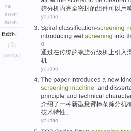
allow the screen to be
cleaned
全部
筛
分机
内
完全
密封
的
组件
可以
用
音频例句
youdao
视频例句
Spiral
classification-
screening
m
权威例句
introducing
wet
screening
into
t
通过
在
传统
的
螺旋
分级机上
引入
go
返回词典
top
机
。
youdao
The paper introduces
a
new kind
screening
machine
, and
dissert
principle
and
technical
character
介绍
了
一
种新型
悬臂
棒条
筛分
机
技术
特性。
youdao