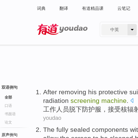
词典
翻译
有道精品课
云笔记
中英
有道 - 网易旗下搜索
双语例句
After removing his
protective
sui
全部
radiation
screening
machine
.
口语
工作
人员
脱
下
防护
服
，接受
核辐
书面语
youdao
论文
The
fully
sealed
components
wi
原声例句