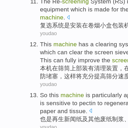
The Re-
screening
System
(RS)
equipment
which is made
for th
machine
.
复选
系统
是
安装
在
卷烟
小
盒
包装
youdao
This
machine
has a
clearing
sy
which can
clear
the screen
siev
This
can
fully
improve
the
scree
本机
在
筛
筒
上部
装有
清理
装置，
防
堵塞
，
这样
将
充分
提高
筛
分
速
youdao
So this
machine
is
particularly a
is sensitive to pectin to
regenera
paper
and tissue.
也是
再生
新闻纸
及其他
废纸
制浆
youdao