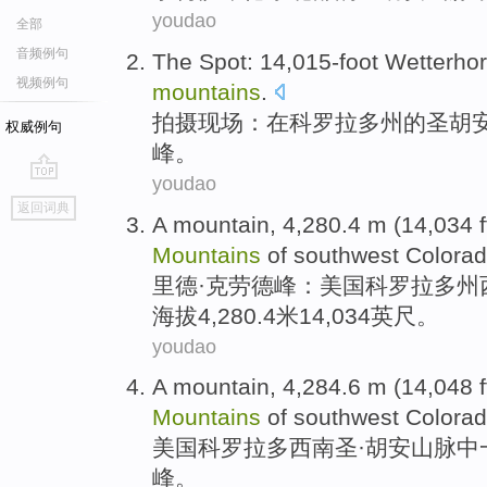
youdao
全部
音频例句
The Spot
: 14,015
-foot
Wetterho
视频例句
mountains
.
拍摄
现场
：
在
科罗拉多州
的
圣胡
权威例句
峰。
youdao
go
返回词典
top
A
mountain
, 4,280
.4
m
(14,034
f
Mountains
of southwest
Colora
里德·克劳德峰：
美国科罗拉多州
海拔4,280
.4
米
14,034
英尺
。
youdao
A
mountain
, 4,284.6
m
(14,048
f
Mountains
of
southwest
Colora
美国科罗拉多
西南
圣
·
胡安
山脉
中
峰
。