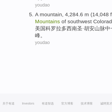
youdao
A
mountain
, 4,284.6
m
(14,048
f
Mountains
of
southwest
Colora
美国科罗拉多
西南
圣
·
胡安
山脉
中
峰
。
youdao
关于有道
Investors
有道智选
官方博客
技术博客
诚聘英