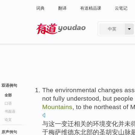
词典
翻译
有道精品课
云笔记
中英
有道 - 网易旗下搜索
双语例句
The
environmental
changes
ass
全部
not
fully
understood
,
but
people
口语
Mountains
, to the
northeast
of
M
书面语
论文
与
这
一变迁
相关
的
环境
变化
并未
于
梅
萨维德
东北部
的
圣胡安
山脉
原声例句