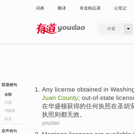
词典
翻译
有道精品课
云笔记
中英
有道 - 网易旗下搜索
双语例句
Any
license
obtained
in
Washin
全部
Juan
County
; out-of-state
licens
口语
在
华盛顿
获得
的
任何
执照
在
圣胡
书面语
执照
则
都
无效
。
论文
youdao
原声例句