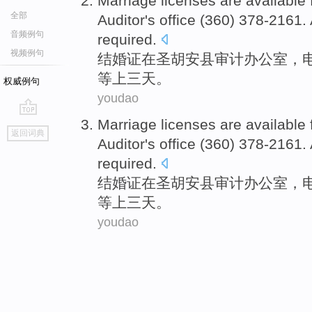
Marriage licenses
are
available
全部
Auditor
's office
(360) 378-2161.
音频例句
required
.
视频例句
结婚证
在
圣胡安
县
审计
办公室
，电
等
上三天
。
权威例句
youdao
Marriage licenses
are
available
go
返回词典
top
Auditor
's office
(360) 378-2161.
required
.
结婚证
在
圣胡安
县
审计
办公室
，电
等
上三天
。
youdao