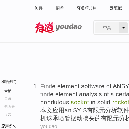
词典
翻译
有道精品课
云笔记
中英
有道 - 网易旗下搜索
双语例句
Finite
element
software
of ANSY
全部
finite element
analysis
of
a cert
口语
pendulous
socket
in
solid-
rocke
书面语
本文应用an SY S
有限元
分析
软
论文
机
珠
承
喷管
摆动接头
的
有限元分
youdao
原声例句