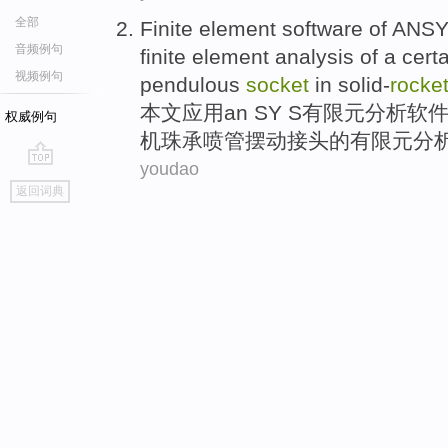
全部
Finite
element
software
of ANSY
音频例句
finite element
analysis
of
a cert
视频例句
pendulous
socket
in
solid-
rocke
本文应用an SY S
有限元
分析
软
权威例句
机
珠
承
喷管
摆动接头
的
有限元分
youdao
go
返回词典
top