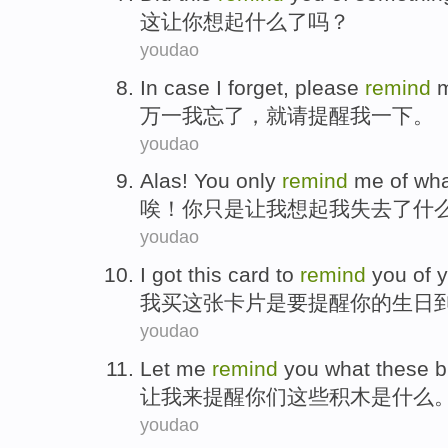
这
让
你
想起
什么了
吗？
youdao
In case
I
forget
,
please
remind
万一
我
忘了
，
就请
提醒
我
一下
。
youdao
Alas
!
You
only
remind
me
of
wha
唉
！
你
只是
让
我
想起
我
失去
了
什
youdao
I
got
this
card
to
remind
you
of
y
我
买
这
张卡片
是要
提醒
你
的
生日
youdao
Let
me
remind
you
what
these
b
让
我
来提醒
你们
这些
积木
是
什么
youdao