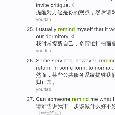
invite
critique
.
提醒
对方
这
是
你
的
观点
，
然后
请
youdao
I
usually
remind
myself
that
it w
our dormitory
.
我
时常
提醒
自己
，多
帮忙
打扫
宿
youdao
Some
services
,
however
,
remin
return
,
in
some
form
, to
normal
.
然而
，
某些
公共服务
系统提醒
我
归
正常
。
youdao
Can someone
remind
me
what
请
谁
告诉
我
下一步
该
做
什么
好不
《牛津词典》