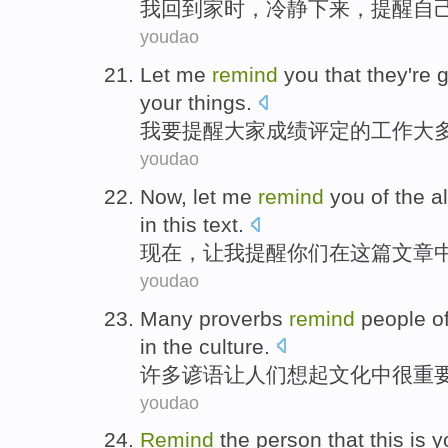
我
回到
家
时
，
冷静
下来
，
提醒
自
youdao
Let
me
remind
you
that
they
're 
your things.
我
要提醒
大家
成绩
评定的工作大
youdao
Now
,
let
me
remind
you
of
the
a
in
this
text
.
现在
，
让
我
提醒
你们
在
这
篇文章
youdao
Many
proverbs
remind
people
o
in
the
culture
.
许多
谚语
让
人们
想起
文化
中
很
重
youdao
Remind
the person
that this
is
y