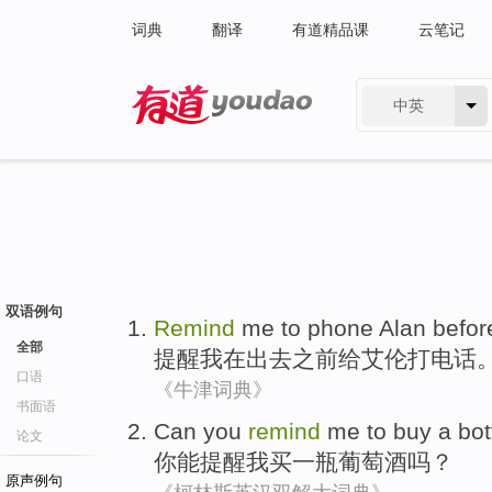
词典
翻译
有道精品课
云笔记
中英
有道 - 网易旗下搜索
双语例句
Remind
me
to
phone
Alan
befor
全部
提醒
我
在
出去
之前
给
艾伦
打电话
口语
《牛津词典》
书面语
Can
you
remind
me
to
buy
a bot
论文
你
能
提醒
我
买
一瓶
葡萄酒
吗？
原声例句