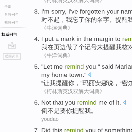
《柯林斯英汉双解大词典》
全部
I'm sorry
,
I
've forgotten
your
na
音频例句
对不起
，
我
忘了
你
的
名字
。
提醒
视频例句
《牛津词典》
权威例句
I
put a mark
in
the margin
to
rem
我
在
页
边做了个
记号
来
提醒
我
核
go
《牛津词典》
返回词典
top
"
Let
me
remind
you
,"
said
Maria
my
home town
."
“
让
我
提醒
你
，”
玛丽安娜
说
，“
密
《柯林斯英汉双解大词典》
Not
that
you
remind
me
of it.
倒
不是
要
你
提醒
我
。
youdao
Did
this
remind
you
of
somethin