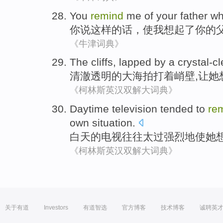
You
remind
me
of
your
father w
你
说这样
的话
，使
我
想起了
你
的
《牛津词典》
The
cliffs
, lapped by a
crystal-cl
清澈
透明
的大海
拍打着
峭壁
,让
她
《柯林斯英汉双解大词典》
Daytime
television
tended to
re
own
situation
.
白天
的
电视
往往
太过
强烈
地使
她
《柯林斯英汉双解大词典》
关于有道
Investors
有道智选
官方博客
技术博客
诚聘英