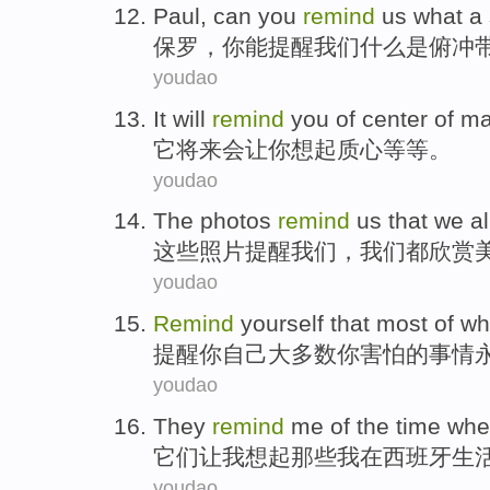
Paul
,
can
you
remind
us
what
a
保罗
，
你
能
提醒
我们
什么
是
俯冲
youdao
It
will
remind
you
of center of
ma
它
将来会
让
你
想起
质心
等等。
youdao
The
photos
remind
us
that
we
al
这些
照片
提醒
我们
，
我们
都
欣赏
youdao
Remind
yourself that
most
of
wh
提醒
你
自己
大多数
你
害怕
的
事情
youdao
They
remind
me
of
the
time
wh
它们
让
我
想起
那些
我
在
西班牙
生
youdao