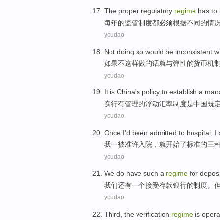
The proper
regulatory
regime
has
to
每年
的
监管
制度
都
必须
根据
不同的
情
youdao
Not
doing
so
would be
inconsistent
w
如果
不
这样做
的话
就
与
弹性
的
货币
机
youdao
It
is
China's
policy
to establish
a
man
实行
有
管理
的
浮动
汇率
制度
是
中国
既
youdao
Once
I
'd
been
admitted
to hospital,
I
我
一
被
准许
入院
，
就
开始了标准的三
youdao
We
do have
such a
regime
for deposi
我们
还有
一
个
接受
存款
银行
的
制度
。
youdao
Third
,
the verification
regime
is
opera