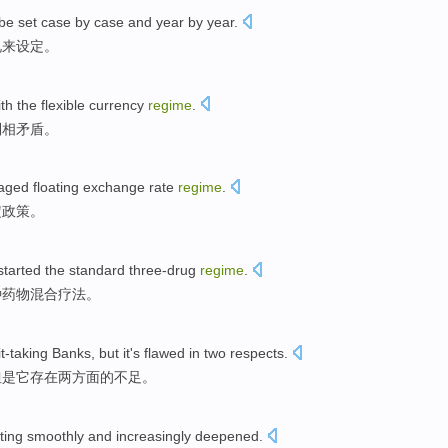
 be
set
case
by
case
and
year
by
year
.
况
来
设定
。
ith
the
flexible
currency
regime
.
制
相
矛盾
。
aged
floating
exchange rate
regime
.
定
政策
。
 started
the
standard
three-drug
regime
.
种药物混合疗法。
t-taking
Banks
,
but
it
's
flawed
in
two
respects
.
但是
它
存在两方面的
不足
。
ting
smoothly
and
increasingly
deepened
.