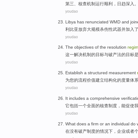
第三
、
核查
机制
运行
顺利
，
日趋
深入
youdao
Libya
has
renunciated WMD
and
joi
利比亚
放弃大规模
杀伤性
武器
并
加入
youdao
The
objectives
of
the
resolution
regi
这
一
解决
机制
的
目标
与
破产法
的
目标
youdao
Establish a
structured
measurement
为
您
的
流程
价值
建立
结构化
的
度量
体
youdao
It
includes
a
comprehensive
verificat
它
包括
一个
全面
的
核查
制度
，能
促使
youdao
What does a
firm
or
an
individual
do
w
在没有
破产
制度
的情况下，
企业
或者