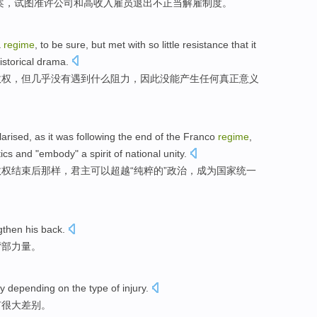
案
，
试图
准许
公司
和
高收入
雇员
退出不
正当
解雇
制度。
a
regime
, to
be sure
,
but
met with
so little
resistance
that
it
istorical
drama
.
政权
，
但
几乎没有
遇到
什么
阻力
，
因此
没
能
产生
任何
真正
意义
larised
,
as it
was
following
the
end
of
the
Franco
regime
,
tics
and "embody" a
spirit
of
national
unity
.
政权
结束
后
那样，
君主
可以
超越
“
纯粹
的
”
政治
，成为国家统一
gthen
his
back
.
背部
力量。
ly
depending
on the
type
of
injury
.
有
很大
差别。