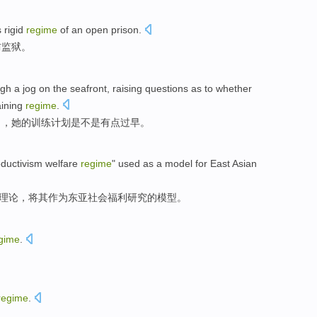
 rigid
regime
of
an open
prison
.
防
监狱
。
ugh a
jog
on
the
seafront
, raising
questions
as to
whether
aining
regime
.
了，她的
训练
计划
是不是
有点
过早
。
ductivism
welfare
regime
"
used
as a
model
for
East Asian
理论
，将其
作为
东亚
社会
福利
研究
的
模型
。
gime
.
regime
.