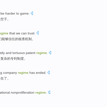
 be
harder to
game.
钻空子。
egime
that
we
can
trust
.
们
能够
信任
的
核查
机制
。
stly
and tortuous
patent
regime
.
繁复杂的
专利
制度。
ng
company
regime
has
ended
.
存在了
。
ational
nonproliferation
regime
.