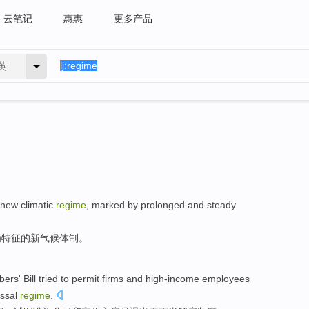
云笔记
惠惠
更多产品
英
new
climatic
regime
, marked by
prolonged
and
steady
为特征的
新
气候
体制
。
bers
' Bill
tried to
permit
firms
and
high-income
employees
ssal
regime
.