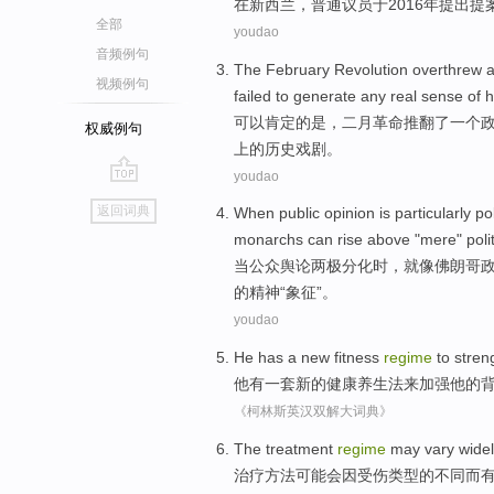
在
新西兰
，
普通
议员于
2016年提出
提
全部
youdao
音频例句
The
February
Revolution
overthrew
视频例句
failed
to
generate
any
real
sense
of
h
可以
肯定
的
是，
二月
革命
推翻了
一个
权威例句
上
的历史戏剧。
youdao
go
返回词典
When
public
opinion is
particularly po
top
monarchs
can
rise above
"
mere
"
poli
当
公众
舆论
两极
分化时，
就
像
佛朗哥
的
精神
“象征”。
youdao
He
has a
new
fitness
regime
to
stren
他
有一套
新的
健康
养生法
来
加强
他
的
《柯林斯英汉双解大词典》
The treatment
regime
may
vary wide
治疗
方法
可能会
因
受伤
类型
的
不同
而