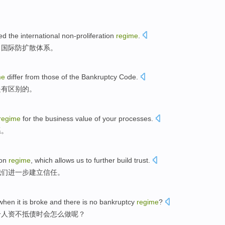
。
ned
the
international
non-proliferation
regime
.
了
国际
防扩散
体系。
me
differ from
those of the
Bankruptcy
Code.
是有
区别
的。
regime
for
the
business
value
of
your
processes
.
系
。
ion
regime
,
which allows
us
to
further
build
trust
.
我们
进一步
建立
信任
。
hen it is broke and
there
is no
bankruptcy
regime
?
个人
资不抵债时会
怎么做
呢？