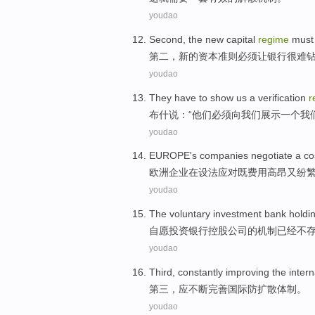
youdao
Second
, the
new
capital
regime
must
第二
，
新的
资本
准则
必须
让银行
很难
youdao
They
have to
show
us
a
verification
r
布什说：“
他们
必须
向
我们
展示
一个
我
youdao
EUROPE's
companies
negotiate a
co
欧洲
企业
在设法应对
既
费用高昂
又
纷
youdao
The voluntary
investment
bank
holdi
自愿
投资
银行
控股
公司
的
机制
已经
不
youdao
Third
,
constantly
improving
the intern
第三
，
应不断
完善
国际
防扩散
体制
。
youdao