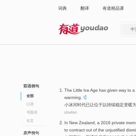
词典
翻译
有道精品课
中
有道 - 网易旗下搜索
双语例句
The Little
Ice
Age
has
given way to a
全部
warming
.
口语
小
冰河
时代
已
让位于以
持续
稳定
变暖
书面语
youdao
论文
In
New Zealand
, a 2016
private
mem
to contract out of
the unjustified
dismi
原声例句