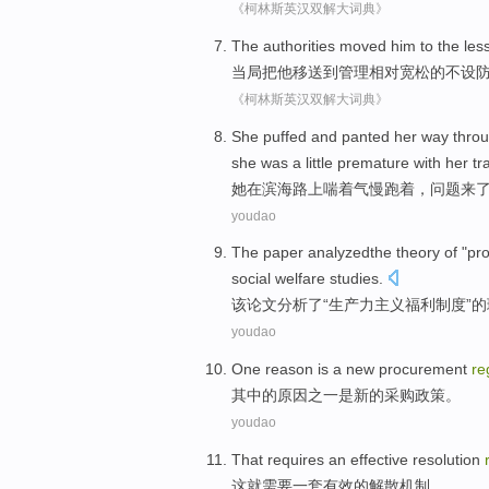
《柯林斯英汉双解大词典》
The authorities
moved
him
to
the less
当局
把
他
移送
到
管理相对
宽松
的
不
设
《柯林斯英汉双解大词典》
She
puffed and
panted
her
way
thro
she was
a little
premature
with her
tr
她
在
滨海
路上
喘
着气
慢跑
着，
问题
来
youdao
The
paper
analyzedthe
theory
of
"pro
social
welfare
studies
.
该
论文
分析了
“生产力主义
福利
制度
”
的
youdao
One
reason
is a
new
procurement
re
其中
的
原因之一
是
新的
采购
政策
。
youdao
That
requires
an
effective
resolution
这
就需要
一套
有效
的
解散
机制
。