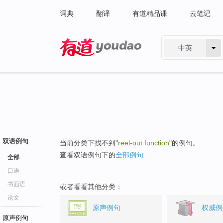
词典
翻译
有道精品课
云笔记
中英
有道 - 网易旗下搜索
双语例句
当前分类下找不到"
reel-out function
"的例句。
查看双语例句下的
全部例句
全部
口语
书面语
或者看看其他分类：
论文
原声例句
权威例
原声例句