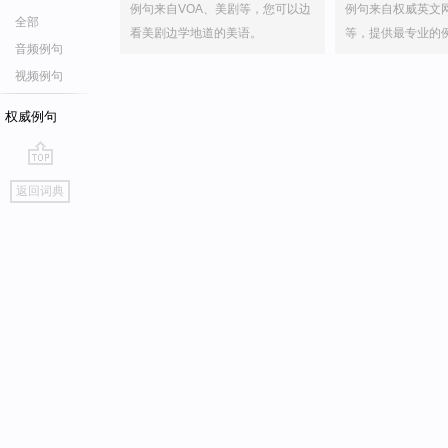
例句来自VOA、美剧等，您可以边
例句来自权威英文
全部
看美剧边学地道的美语。
等，提供最专业的
音频例句
视频例句
权威例句
go
返回词典
top