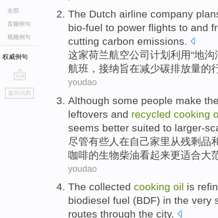
全部
The Dutch
airline
company
plan
音频例句
bio-fuel
to power
flights
to and 
视频例句
cutting
carbon
emissions
.
这家
荷兰
航空
公司
计划
利用
“地沟
权威例句
航班
，接纳
旨在
减少
碳排放量的
youdao
go
返回词典
top
Although
some
people
make
th
leftovers
and
recycled
cooking
o
seems
better
suited to
larger-sc
尽管
有些
人
在
自己
家里
从
残剩品
咖啡的
生物柴油
看起来
更
适合
大
youdao
The
collected
cooking
oil
is
refi
biodiesel
fuel
(BDF)
in
the very
routes
through
the
city
.