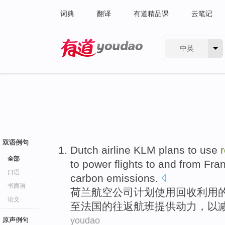
词典
翻译
有道精品课
云笔记
中英
有道 - 网易旗下搜索
双语例句
Dutch
airline
KLM
plans
to
use
全部
to
power
flights
to and from
Fra
口语
carbon
emissions
.
书面语
荷兰
航空公司
计划
使用
回收利用
论文
至
法国
的
往返航班
提供
动力
，
以
youdao
原声例句