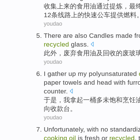
收集上来
的
食用油
通过
提炼
，
最
12
条线路
上
的快速
公车
提供燃料
youdao
There
are also
Candles
made
f
recycled
glass
.
此外
，
废弃
食用油
及
回收的废
玻
youdao
I
gather
up
my polyunsaturated
paper towels
and head
with fur
counter
.
于是，
我
拿
起
一
桶
多未饱和
烹饪
向收款台。
youdao
Unfortunately
,
with no
standardi
cooking
oil
is
fresh
or
recycled
,