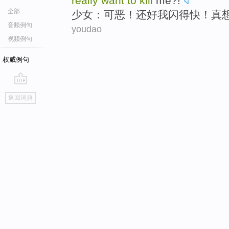
really
want
to
kill
me
?!
全部
少女
：
可恶
！
还好
我
闪
得快！
真
音频例句
youdao
视频例句
权威例句
go
返回词典
top