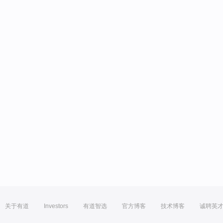
关于有道
Investors
有道智选
官方博客
技术博客
诚聘英