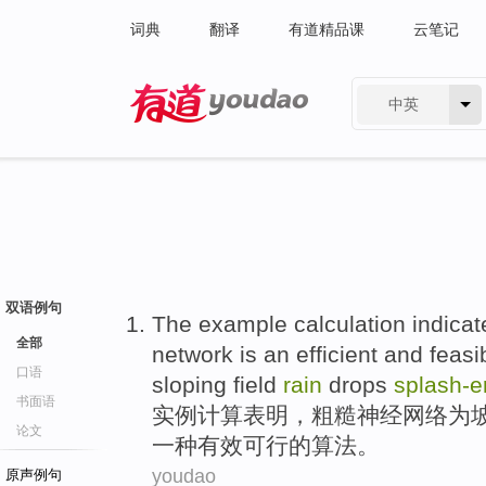
词典
翻译
有道精品课
云笔记
中英
有道 - 网易旗下搜索
双语例句
The example
calculation
indicat
全部
network
is
an
efficient
and feasi
口语
sloping field
rain
drops
splash-
e
书面语
实例
计算
表明
，
粗糙
神经
网络
为
论文
一种
有效
可行
的
算法
。
youdao
原声例句