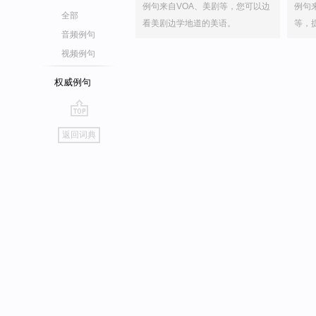
例句来自VOA、美剧等，您可以边
例句
全部
看美剧边学地道的美语。
等，
音频例句
视频例句
权威例句
go
返回词典
top