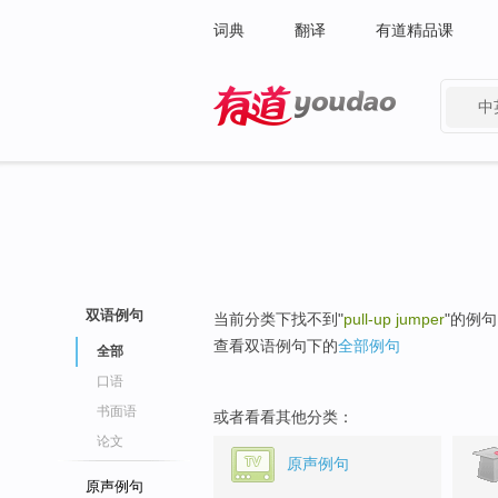
词典
翻译
有道精品课
中
有道 - 网易旗下搜索
双语例句
当前分类下找不到"
pull-up jumper
"的例
查看双语例句下的
全部例句
全部
口语
书面语
或者看看其他分类：
论文
原声例句
原声例句