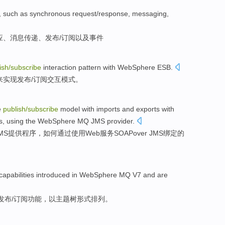
,
such as
synchronous
request
/
response
,
messaging
,
应
、
消息传递
、
发布
/
订阅
以及
事件
ish
/
subscribe
interaction
pattern
with
WebSphere
ESB
.
来
实现
发布
/
订阅
交互
模式
。
e
publish
/
subscribe
model
with
imports
and
exports
with
s
,
using
the
WebSphere
MQ
JMS
provider
.
MS
提供程序
，
如何
通过使用
Web
服务
SOAP
over
JMS
绑定
的
capabilities
introduced in
WebSphere
MQ
V7
and
are
发布
/
订阅
功能
，以
主题
树形式
排列
。