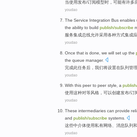
当
使用
发布
/
订阅
模型
时，
可能
有许多
youdao
The
Service
Integration
Bus
enables 
the
ability
to
build
publish
/
subscribe
m
服务
集成
总线
允许
采用
各种
方式
集成
youdao
Once that is
done
,
we
will
set up
the
the
queue
manager
.
完成此任务后
，
我们
将
设置
在
队列
管
youdao
With
this
peer
to peer
style
, a
publish
使用
这种
对等
风格
，
可以
创建
发布
/
订
youdao
These
intermediaries
can
provide
rel
and
publish
/
subscribe
systems
.
这些
中介体
使用
私有
网络
、
消息
队列
youdao