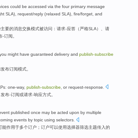
vices
could
be
accessed
via the
four
primary
message
ght
SLA
), request/reply (
relaxed
SLA), fire/forget,
and
种
主要
的消息交换
模式
被
访问
：
请求
-
应答
（
严格
SLA
）、请
布
-
订阅
。
you
might have
guaranteed
delivery
and
publish-
subscribe
和
发布订阅
模式
。
Ps
:
one-way
,
publish-
subscribe
,
or
request-response
.
、
发布-订阅
或
请求-响应方式
。
event
published
once
may
be
acted
upon by
multiple
coming
events
by
topic
using
selectors
.
可能
作用
于
多个
订户
；订户
可以
使用
选择器
筛选
主题
传入的