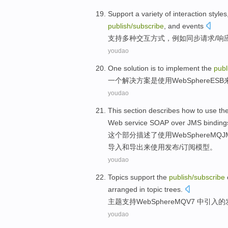
Support
a variety of
interaction
styles
publish
/
subscribe
,
and
events
支持
多种
交互
方式
，
例如
同步
请求
/
响
youdao
One
solution
is
to
implement
the
publ
一个
解决方案
是
使用
WebSphere
ESB
youdao
This
section
describes
how
to
use
th
Web
service
SOAP
over
JMS
binding
这个
部分
描述了
使用
WebSphere
MQ
J
导入
和
导出
来
使用
发布
/
订阅
模型
。
youdao
Topics
support
the
publish
/
subscribe
arranged
in
topic
trees
.
主题
支持
WebSphere
MQ
V7 中引入
的
youdao