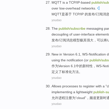
MQTT
is
a TCP
/
IP-based
publish
/
sub
over low-overhead
networks
.
MQTT
是
基于
TCP/
IP
的
发布
/
订阅
消
youdao
The
publish
/
subscribe
messaging
pa
decoupling
of user-interface
element
发布
/
订阅
消息
模型
极其
强大
，可以将U
youdao
New
in
Version
6.1,
WS-Notification
d
using
the
notification
(
or
publish
/
subs
作为
Version
6.1
中的
新
特性，WS-
Noti
定义
了
标准化
方法
。
youdao
Allows
processes
to
register with
a "
c
implementing
a
lightweight
publish-
su
允许
进程
注册
为
“
cloud
”，
频道
更新
时
youdao