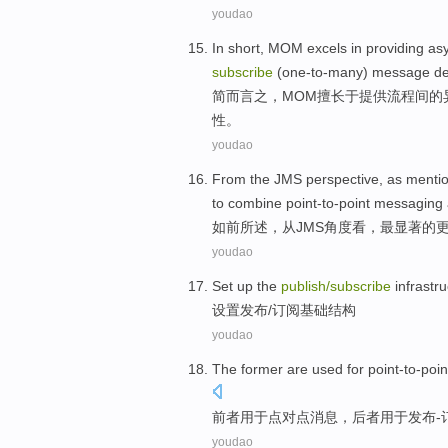
youdao
In short
,
MOM
excels
in
providing
as
subscribe
(
one-to-many
)
message
de
简
而言之，
MOM
擅长
于
提供
流程
间
的
性。
youdao
From
the
JMS
perspective
,
as
mentio
to combine
point-to-point
messaging
如
前所
述，
从
JMS
角度看
，
最
显著
的
youdao
Set up
the
publish
/
subscribe
infrastr
设置
发布
/
订阅
基础结构
youdao
The former
are
used
for point-to-poin
前者
用于
点
对
点
消息
，
后者
用于发布-
youdao