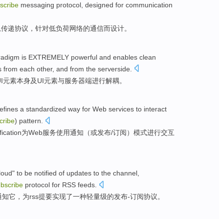
scribe
messaging
protocol
,
designed
for
communication
息传递
协议
，针对低负荷网络的
通信
而设计
。
radigm
is EXTREMELY
powerful
and enables clean
s
from each other, and from
the serverside
.
I
元素
本身及UI元素与
服务器
端进行解
耦
。
efines
a
standardized
way
for
Web
services
to
interact
cribe
)
pattern
.
fication
为
Web
服务
使用
通知
（
或
发布
/
订阅
）模式
进行交互
loud
" to
be notified
of
updates
to the
channel
,
bscribe
protocol
for
RSS
feeds
.
通知
它，为
rss
提要
实现了
一种
轻量级
的
发布-订阅
协议
。