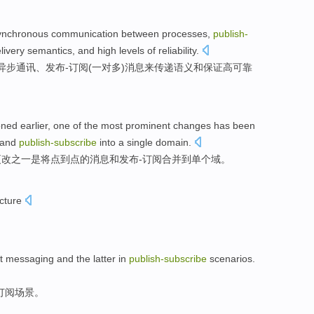
ynchronous
communication
between
processes
,
publish-
livery
semantics
,
and
high
levels of
reliability
.
异步
通讯
、
发布-订阅
(
一对多
)
消息来
传递
语义
和
保证高可靠
ned earlier
,
one
of the
most
prominent
changes
has
been
and
publish-
subscribe
into
a single
domain
.
更改
之一
是
将
点到点
的
消息
和
发布-订阅合并
到
单个
域。
ucture
t
messaging
and
the latter
in
publish-
subscribe
scenarios
.
订阅
场景。