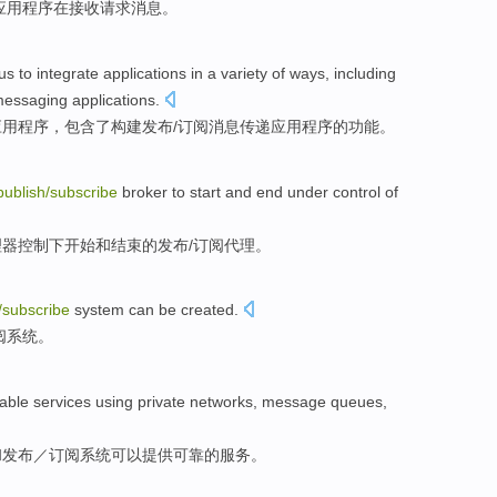
应用程序
在
接收
请求
消息
。
us to
integrate
applications
in a
variety of
ways
,
including
essaging
applications.
应用
程序，
包含
了
构建
发布
/
订阅
消息传递
应用程序
的
功能
。
publish
/
subscribe
broker
to start
and
end
under
control
of
理器
控制
下
开始
和
结束
的
发布
/
订阅
代理
。
/
subscribe
system
can be
created
.
阅
系统
。
iable
services
using
private
networks
,
message
queues
,
和
发布
／
订阅
系统
可以
提供
可靠
的
服务
。