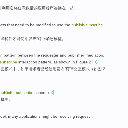
何
利用
它
将
任意
数量
的
应用程序
连接
在一起
。
acts
that
need to be
modified
to
use
the
publish
/
subscribe
这些
构件
才能
使用
发布
/
订阅
消息
模型
。
on
pattern
between
the
requester
and
publisher
mediation
,
subscribe
interaction
pattern, as shown in Figure
2
?
交互
模式
中，如果请求者
已经
使用
发布
/
订阅
交互模式（
如图
2
publish
-
subscribe
scheme
.
阅
机制
。
del
,
many
applications
might
be
receiving
request