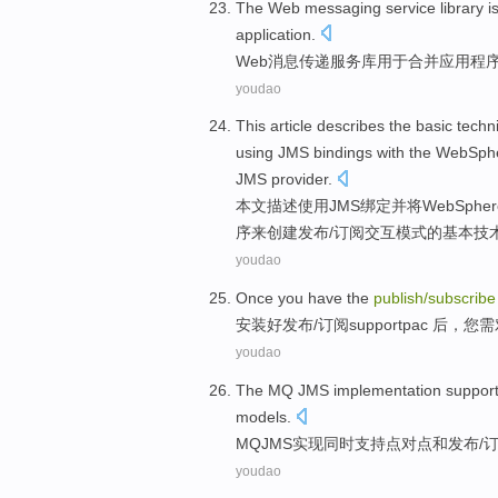
The
Web
messaging
service
library
i
application
.
Web
消息传递
服务
库
用于
合并
应用程
youdao
This article
describes
the
basic
techn
using
JMS
bindings
with
the
WebSph
JMS
provider
.
本文
描述
使用
JMS
绑定
并
将
WebSpher
序
来
创建
发布
/
订阅
交互
模式
的
基本
技
youdao
Once you have the
publish
/
subscribe
安装好
发布
/
订阅
support
pac
后，
您
需
youdao
The MQ
JMS
implementation
suppor
models
.
MQ
JMS
实现
同时
支持
点对点
和
发布
/
youdao