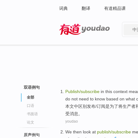
词典
翻译
有道精品课
中
有道 - 网易旗下搜索
双语例句
Publish
/
subscribe
in
this
context mean
全部
do not need to
know
based on
what
c
口语
本文
中
区别发布
/
订阅
是
为了
将
生产者
受
消息
。
书面语
youdao
论文
We then
look
at
publish
/
subscribe
me
原声例句