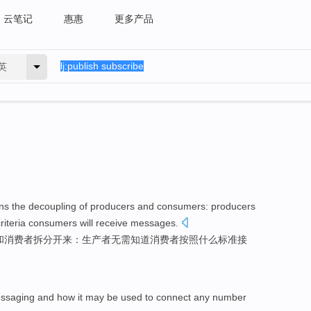
云笔记
惠惠
更多产品
英
s the decoupling of
producers
and
consumers
: producers
riteria
consumers
will receive
messages
.
和
消费者
拆分开来：生产者
无需
知道
消费者
按照
什么
标准
接
ssaging
and
how
it
may
be
used
to
connect
any
number