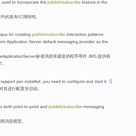
s
used to
incorporate the
publish
/
subscribe
feature
in the
序
中的
发布
/
订阅
特性
。
ique
for
creating
publish
/
subscribe
interaction
patterns
ere
Application
Server
default
messaging
provider
as the
e
Application
Server
缺省
消息传递
提供
程序
用作 JMS 提供程
术
。
support
pac installed
,
you
need
to
configure
and
start
it.
对
其进行配置
并
启动。
ts
both
point-to-point
and
publish
/
subscribe
messaging
订阅
消息
模型。