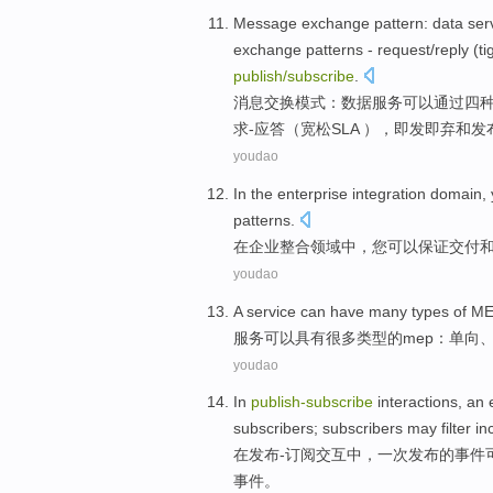
Message
exchange
pattern
:
data
ser
exchange
patterns
-
request
/
reply
(
ti
publish
/
subscribe
.
消息
交换
模式
：
数据
服务
可以
通过
四
求-应答（
宽松
SLA ），即发即弃
和
发
youdao
In
the enterprise
integration
domain
,
patterns
.
在
企业
整合
领域
中，
您
可以
保证
交付
youdao
A
service
can
have
many
types
of
ME
服务
可以
具有
很多
类型
的
mep
：
单向
youdao
In
publish-
subscribe
interactions
,
an
subscribers
; subscribers
may
filter
in
在
发布-订阅
交互中
，
一次
发布
的
事件
事件
。