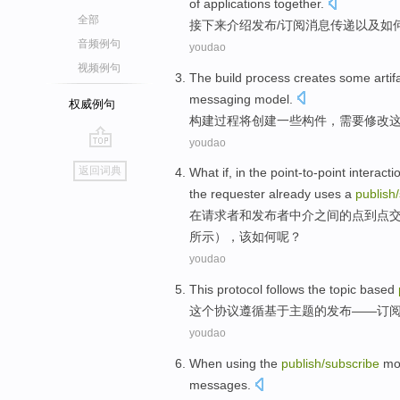
of
applications
together
.
全部
接下来
介绍
发布
/
订阅
消息传递
以及
如
音频例句
youdao
视频例句
The build
process
creates
some
artif
messaging
model
.
权威例句
构建
过程
将创建
一些
构件
，
需要
修改
youdao
go
返回词典
What
if,
in
the
point-to-point
interacti
top
the
requester
already
uses
a
publish
/
在
请求
者
和
发布者
中介
之间
的
点到点
所示），
该如何
呢？
youdao
This
protocol
follows
the
topic
based
这个
协议
遵循
基于
主题
的
发布
——
订
youdao
When
using
the
publish
/
subscribe
mo
messages
.