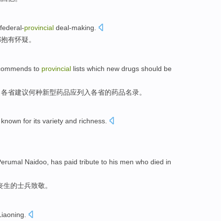
federal-
provincial
deal-making
.
都抱有怀疑。
commends
to
provincial
lists
which
new
drugs
should be
向
各省
建议何种
新型
药品
应
列入各省的药品名录。
 known for its
variety
and richness
.
。
Perumal Naidoo
, has
paid tribute
to his men who
died
in
丧生
的士兵
致敬
。
Liaoning
.