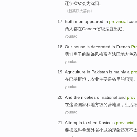
辽宁省
省会
为
沈阳
。
《新英汉大辞典》
Both
men
appeared
in
provincial
cour
两
人
都
在
Gander省级
法庭
出庭。
youdao
Our
house
is
decorated
in
French
Pro
我们
房子
的
装饰风格
富有
法国
地方色
youdao
Agriculture
in
Pakistan
is
mainly
a
pro
在
巴基斯坦
，
农业
主要
是
省里
的
职责
youdao
And the
niceties
of
national
and
provi
在
这些
国家
和
地方级
的
营地里，生活
youdao
Attempts
to
shed
Kosice
's
provincial
要
摆脱
科希策外省小城
的
形象
还
真
不