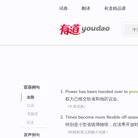
词典
翻译
有道精品课
中
有道 - 网易旗下搜索
双语例句
Power
has been
handed over
to
prov
全部
权力
已
移交
给
省
和
地区
议会
。
口语
《牛津词典》
书面语
Times
become
more
flexible
off-seas
论文
特别是
小型
省级
博物馆
，
在淡季开放
《柯林斯英汉双解大词典》
原声例句