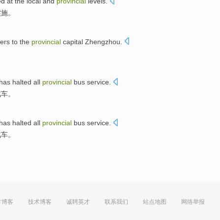
ed
at
the
local
and
provincial
levels
.
实施
。
ers
to the
provincial
capital Zhengzhou
.
has
halted
all
provincial
bus
service.
汽车
。
has
halted
all
provincial
bus
service.
汽车
。
方博客
技术博客
诚聘英才
联系我们
站点地图
网络举报