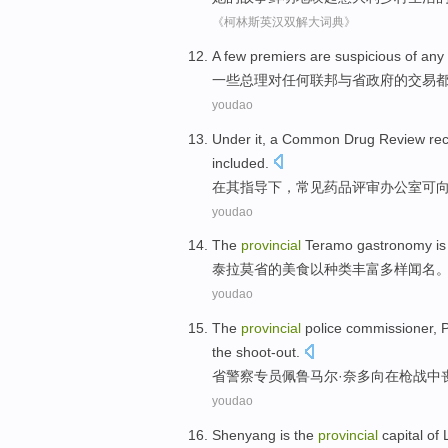
《柯林斯英汉双解大词典》
A few
premiers are suspicious of
any
一些
总理对
任何
联邦与
省政府的交易
youdao
Under
it
, a
Common
Drug
Review
re
included
.
在
其
指导下，
常见
药品
评审
办公室
可
youdao
The
provincial
Teramo gastronomy
is
泰拉莫
省
的
美食
以
种类
丰富多样闻名
youdao
The
provincial
police
commissioner
,
the
shoot-out
.
省
警察
专员
佩鲁马尔·奈
多向
在
枪战中
youdao
Shenyang
is
the
provincial
capital
of 