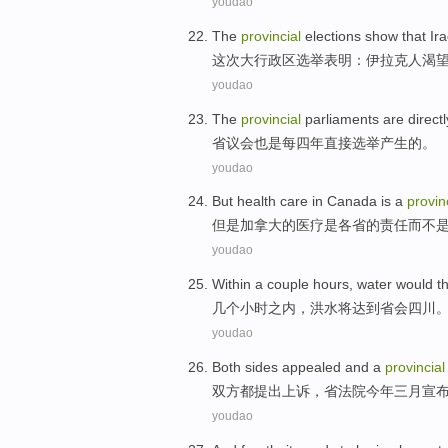
youdao
The
provincial
elections
show that
Ira
这次
大行政区
选举
表明
：
伊拉克
人渴
youdao
The
provincial
parliaments
are
directl
省
议会也是
每
四
年
直接
选举产生
的。
youdao
But
health care
in
Canada
is
a
provin
但是
加拿大
的
医疗
是
各省
的
责任
而
不
youdao
Within
a couple
hours
,
water
would t
几个
小时之内
，
洪水
将
达到
省会
四川
youdao
Both sides
appealed
and a
provincial
双方
都
提出上诉
，
省
法院
今年
三月宣
youdao