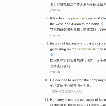
他
可能
驻扎
在
这个
作为
罗马
军队
退伍
youdao
It
borders the
provincial
capital of
Zh
the west, and
Jiyuan
to
the north
.
它
东部
毗邻
省会
郑州
，
南
接南阳
，
西
youdao
Instead
of
having
one
province
or
a
s
given
drug
on
the
provincial
list
, the
n
国家
机构
将
代表
各省进行
谈判
，
而不
价格
进行谈判。
youdao
He
decided to
revamp
the company
'
他
决定
改变
公司
守旧
的
形象
。
《柯林斯英汉双解大词典》
Her
story
is sharply
evocative
of
Itali
她
的
故事
鲜明
地
唤起
意大利
乡村
生活