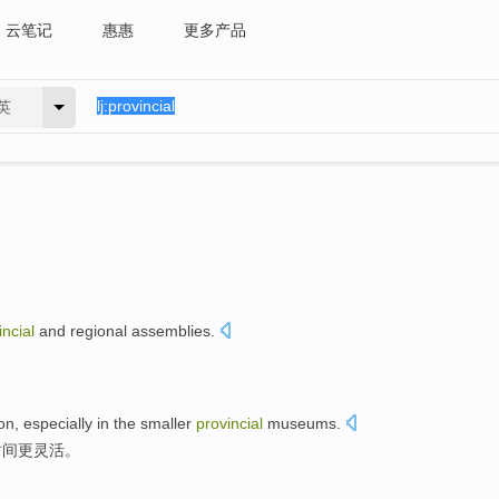
云笔记
惠惠
更多产品
英
incial
and
regional
assemblies
.
on
,
especially in
the
smaller
provincial
museums
.
时间
更
灵活
。