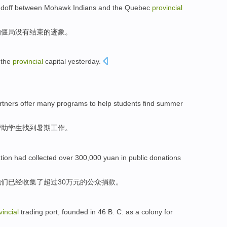
doff
between
Mohawk
Indians
and the
Quebec
provincial
的
僵局
没有
结束
的
迹象
。
the
provincial
capital
yesterday
.
rtners
offer
many
programs
to
help
students
find
summer
帮助
学生
找到
暑期
工作
。
tion
had
collected
over
300,000
yuan
in
public
donations
他们
已经
收集了
超过
30万
元
的
公众
捐款
。
vincial
trading
port
,
founded
in 46
B. C.
as
a
colony
for