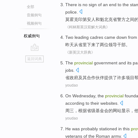
There is no
sign
of
an end
to
the
stan
全部
police
.
音频例句
莫霍克
印第安
人和
魁北克省
警方
之间
视频例句
《柯林斯英汉双解大词典》
权威例句
Two
leading
cadres
came
down
from
昨天
从
省里
下来了
两位
领导
干部
。
《新英汉大辞典》
go
返回词典
top
The
provincial
government
and its
pa
jobs
.
省政府
及其
合作伙伴
提供了
许多
项目
youdao
On Wednesday
,
the
provincial
founda
according to
their
websites
.
周三
，
根据
省级
基金会
的
网站显示
，
youdao
He was
probably
stationed
in
this
pro
veterans
of the
Roman
army
.