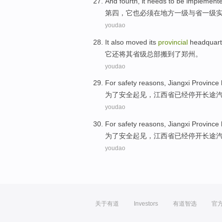
And fourth
,
it
needs to be
implement
第四
，
它也
必须
在
地方
一级
与
省
一级
youdao
It
also
moved
its
provincial
headquart
它
还
将
其
省级
总部
搬到了
郑州
。
youdao
For
safety
reasons
,
Jiangxi
Province
为了
安全
起见
，
江西省
已经
停开
长途
youdao
For
safety
reasons
,
Jiangxi
Province
为了
安全
起见
，
江西省
已经
停开
长途
youdao
关于有道
Investors
有道智选
官