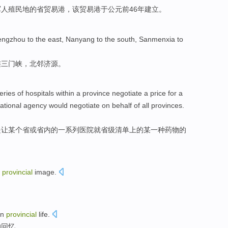
军人
殖民地
的
省
贸易
港
，该贸易港
于
公元前
46
年
建立。
engzhou
to
the east
,
Nanyang
to
the south
,
Sanmenxia
to
连三门峡
，
北
邻济源
。
eries
of
hospitals
within a
province
negotiate
a
price
for
a
ational
agency
would
negotiate
on behalf of
all provinces
.
是
让
某个
省
或
省内
的
一系列
医院
就省级
清单
上
的
某
一种
药物
的
s
provincial
image
.
an
provincial
life
.
的回忆。