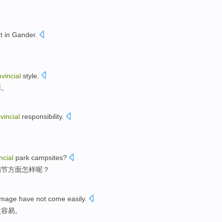
t
in Gander.
vincial
style
.
彩。
vincial
responsibility
.
。
ncial
park campsites
?
细节
方面怎样呢？
image
have
not
come
easily
.
太容易
。