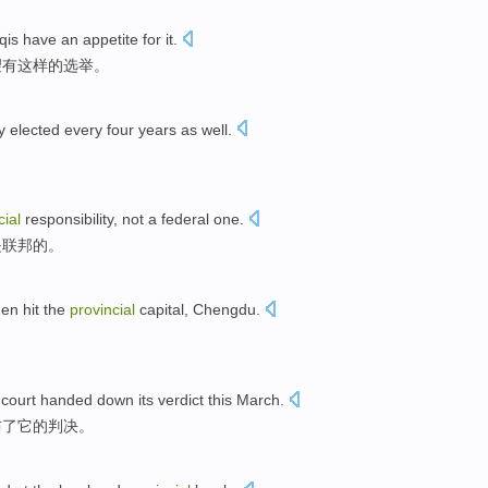
qis
have an
appetite for
it
.
望有这样的选举。
y
elected
every
four
years
as well.
cial
responsibility
,
not a
federal one
.
是
联邦
的。
hen
hit
the
provincial
capital
,
Chengdu
.
。
court
handed down
its
verdict
this March
.
布了
它
的
判决
。