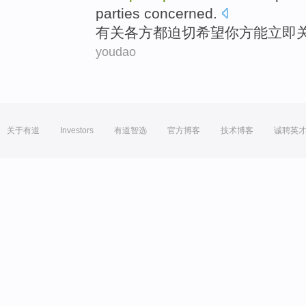
parties concerned
.
有关
各方都
迫切
希望
你
方能立即
youdao
关于有道
Investors
有道智选
官方博客
技术博客
诚聘英