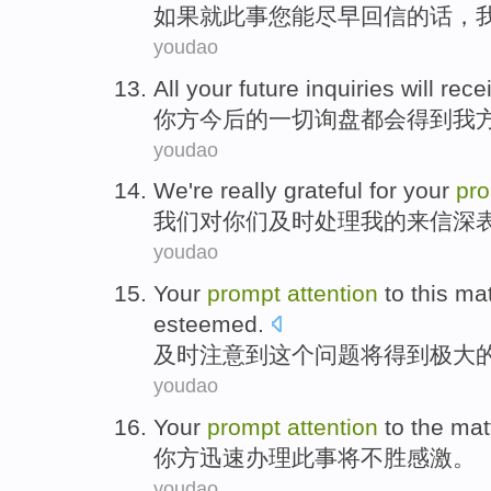
如果
就此事
您
能
尽早
回信的话，
youdao
All
your
future
inquiries
will
rece
你
方
今后
的
一切
询盘
都会
得到
我
youdao
We
're really grateful
for
your
pr
我们
对
你们
及时
处理我的来信
深
youdao
Your
prompt
attention
to
this
mat
esteemed
.
及时
注意
到
这个
问题
将
得到
极大
youdao
Your
prompt
attention
to
the mat
你
方迅速
办理
此事
将
不胜
感激。
youdao