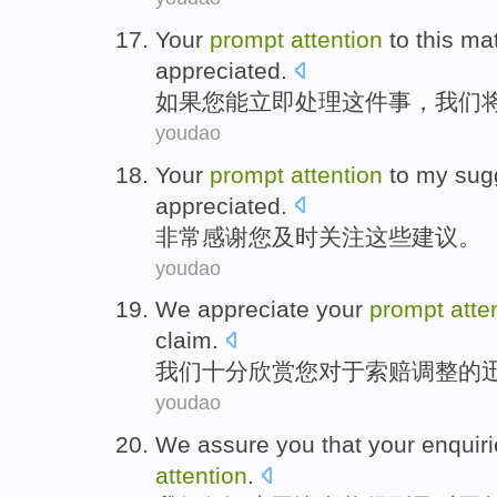
Your
prompt
attention
to
this
mat
appreciated
.
如果
您
能
立即
处理
这件
事
，我们
youdao
Your
prompt
attention
to
my sug
appreciated
.
非常
感谢
您
及时
关注
这些
建议。
youdao
We
appreciate
your
prompt
atte
claim
.
我们
十分欣赏
您
对于
索赔
调整
的
youdao
We
assure
you that
your
enquir
attention
.