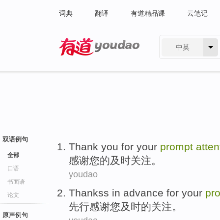
词典
翻译
有道精品课
云笔记
中英
有道 - 网易旗下搜索
双语例句
Thank you for
your
prompt
atten
全部
感谢
您的
及时
关注
。
口语
youdao
书面语
Thankss in advance
for
your
pr
论文
先行
感谢
您
及时
的
关注
。
原声例句