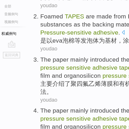
youdao
全部
音频例句
Foamed
TAPES
are made from
视频例句
substances
as
the
backing
mate
Pressure-sensitive
adhesive
.
权威例句
是以
eva
泡
棉等发泡体
为
基材
，
涂
youdao
go
返回词典
top
The paper
mainly
introduced
th
pressure
sensitive
adhesive
tap
film
and
organosilicon
pressure
主要
介绍了
聚四氟乙烯
薄膜
和
有
法
。
youdao
The paper
mainly
introduced
th
pressure
sensitive
adhesive
tap
film
and
organosilicon
pressure