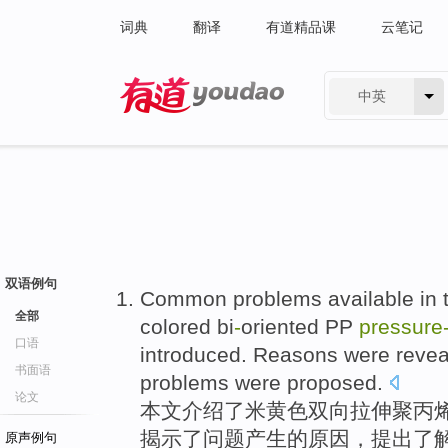
词典
翻译
有道精品课
云笔记
中英
有道 - 网易旗下搜索
双语例句
Common
problems
available
in 
全部
colored bi
-
oriented
PP
pressure-
口语
introduced
.
Reasons
were
revea
书面语
problems
were proposed.
论文
本文
介绍了
米黄色
双向拉伸
聚丙
揭示了
问题产生的
原因
，提出了
原声例句