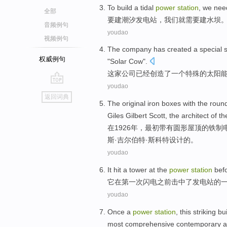
T
o build a tidal
power
station
, we nee
全部
要
建潮汐发电站，我们就需要建水坝
音频例句
youdao
视频例句
T
he company has created a special 
权威例句
"Solar Cow".
这
家公司已经创造了一个特殊的太阳能
youdao
go
返回词典
top
T
he original iron boxes with the rou
Giles Gilbert Scott, the architect of 
在
1926年，最初带有圆形屋顶的铁
斯·吉尔伯特·斯科特设计的。
youdao
It
hit
a
tower
at
the
power
station
bef
它
在
第一次
闪电
之前
击中
了
发电站
的
youdao
Once
a
power
station
, this
striking
bu
most
comprehensive
contemporary
a