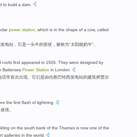
d to build a dam.
。
solar
power
station
, which is in the shape of a cow, called
发电站，它是一头牛的形状，被称为“太阳能奶牛”。
nd roofs first appeared in 1926. They were designed by
the Battersea
Power
Station
in London.
制电话亭首次出现。它们是由伦敦巴特西发电站的建筑师贾尔
ore
the
first
flash
of
lightning.
一
座塔
。
ilding
on the south bank
of
the
Thames
is
now
one of
the
rt
galleries
in the
world
.