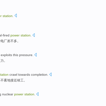
er
station
.
l-fired
power
station
.
发电厂
差不多
。
exploits
this
pressure
.
压力。
tation
crawl
towards
completion
.
条不紊地
接近
竣工。
g
nuclear
power
station
.