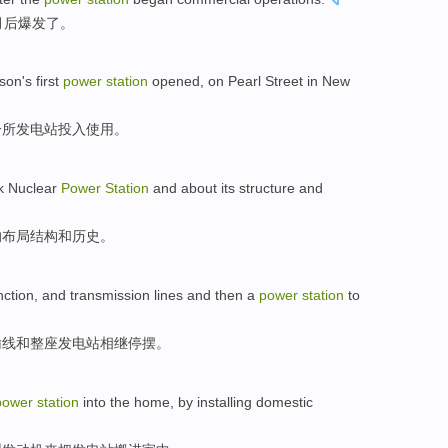
月
后
爆发了。
ison
's
first
power
station
opened
, on
Pearl
Street
in
New
一
所
发电站
投入使用。
k
Nuclear
Power
Station
and about its
structure
and
的布局
结构
和
历史
。
nction
,
and
transmission lines
and
then a
power
station
to
输线
和
整座
发电站
相继
停摆
。
power
station
into the
home
,
by
installing
domestic