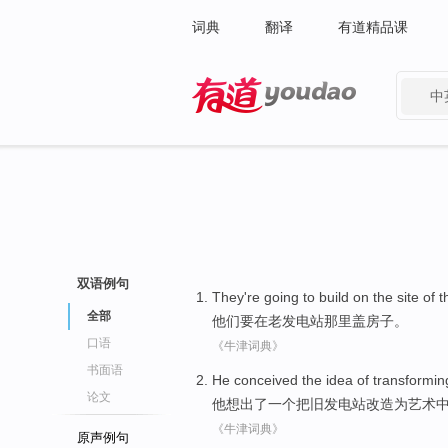
词典
翻译
有道精品课
中
有道 - 网易旗下搜索
双语例句
They
're going to
build
on
the site of 
全部
他们
要
在
老发电站
那里
盖
房子。
口语
《牛津词典》
书面语
He
conceived
the
idea
of
transformin
论文
他
想出
了
一个
把
旧
发电站
改造为
艺术
《牛津词典》
原声例句