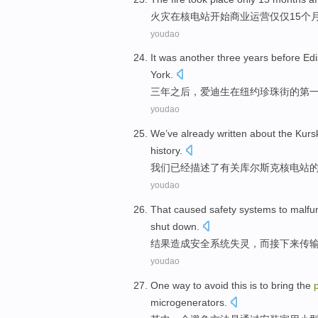
火灾
在
核电站
开始
商业
运营
仅仅
15
个
youdao
It was another
three
years
before
Ed
York
.
三
年
之后
，
爱迪生
在
纽约
珍珠
街
的
第
youdao
We
’ve already written about the
Kurs
history
.
我们
已经描述了有关
库尔斯克
核电站
youdao
That caused
safety
systems
to
malfu
shut down
.
结果
造成
安全
系统
失灵
，
而
接下来
传
youdao
One
way to avoid
this
is
to
bring the
microgenerators
.