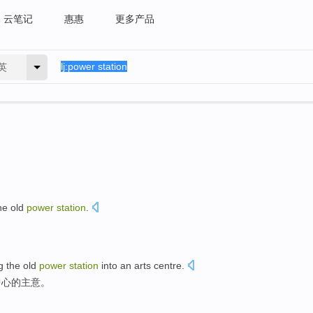
云笔记
惠惠
更多产品
英
the
old
power
station
.
g
the
old
power
station
into
an
arts
centre
.
中心
的
主意
。