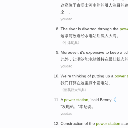
这座位于泰晤士河南岸
的
引人注目
的
之一
。
youdao
The
river
is
diverted
through the
pow
这
条河
改道
经
水电站
后流入
大海
。
《牛津词典》
M
oreover, it's expensive to keep a ti
此
外，让潮汐能电站维持在最佳状态
youdao
We
're thinking
of
putting up
a
power
我们
打算
在这里
搞
个
发电站
。
《新英汉大辞典》
A
power
station
, '
said
Benny
.
“
发电站
。”
本尼
说
。
youdao
Construction
of
the
power
station
sta