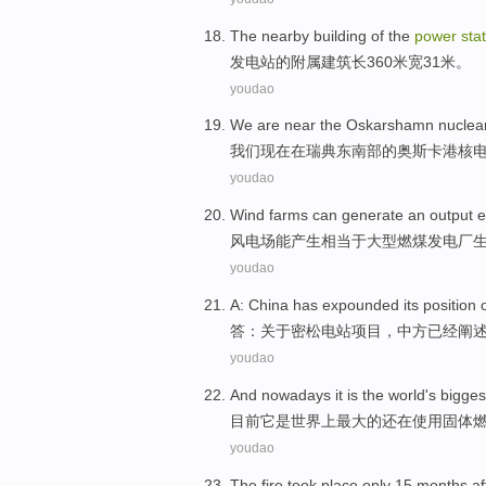
The
nearby
building
of
the
power
sta
发电站
的
附属
建筑
长
360
米
宽
31
米。
youdao
We
are
near
the Oskarshamn
nuclea
我们
现在
在
瑞典东南部的
奥斯卡
港核
youdao
Wind farms
can
generate an
output e
风电场
能
产生
相当于
大型
燃煤
发电厂
youdao
A:
China
has
expounded
its
position
答：
关于
密
松电站项目，
中方
已经
阐
youdao
And nowadays
it
is
the
world
's
bigges
目前
它
是
世界上
最大的
还
在
使用
固体
youdao
The fire took
place
only
15
months
af