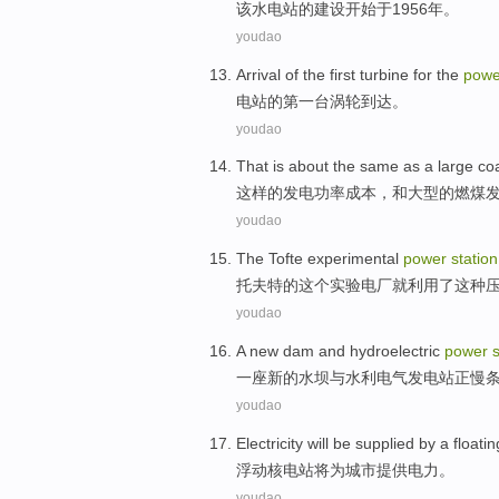
该
水电站
的
建设
开始
于
1956年。
youdao
Arrival
of
the first
turbine
for the
pow
电站
的
第一
台涡轮
到达
。
youdao
That
is
about
the same
as
a large
coa
这样
的发电功率成本，
和
大型
的
燃煤
youdao
The
Tofte
experimental
power
station
托
夫
特
的这个
实验
电厂
就
利用了
这种
youdao
A
new
dam
and
hydroelectric
power
s
一座
新的
水坝
与
水利
电气发电站正
慢
youdao
Electricity
will be
supplied
by
a floatin
浮动
核电站
将
为
城市提供
电力
。
youdao