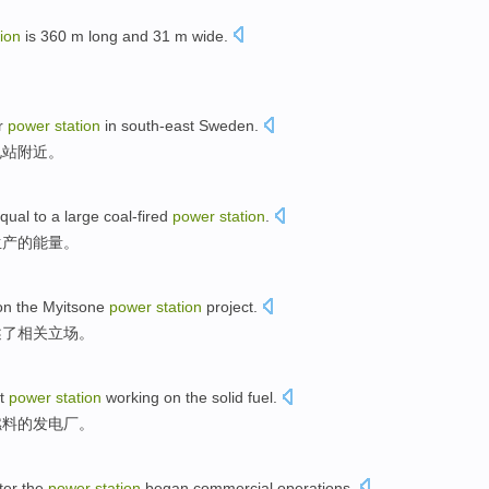
tion
is 360
m
long
and
31
m
wide
.
r
power
station
in
south-east
Sweden
.
电站
附近
。
qual to a
large
coal-fired
power
station
.
生产的能量。
on
the Myitsone
power
station
project
.
述了
相关
立场
。
t
power
station
working
on
the
solid
fuel
.
燃料
的
发电厂
。
ter
the
power
station
began
commercial
operations
.